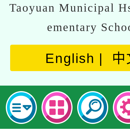
Taoyuan Municipal Hs
ementary Scho
English
中