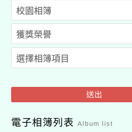
兒童少年暑期犯罪預防
公告之原住民族歲時祭
有關本府115年70歲
答一案
一案。
本校115學年度第2次
人員健康講座「吃得安
適應運動共學行動站研
招甄選結果公告(無人
心」，鼓勵退休同仁踴
本館辦理115年度閱讀
招)
案。
科技賦能─人工智慧(AI
暨閱讀推動專業研習
A3數位素養講師名單
礎課程
送出
電子相簿列表
Album list