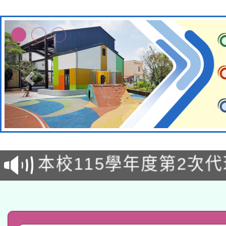
本校115學年度第1次
本校115學年度第2次
第3次招考甄選結果公告
有關原住民族委員會11
次招考甄選結果公告(尚
兒童少年暑期犯罪預防
公告之原住民族歲時祭