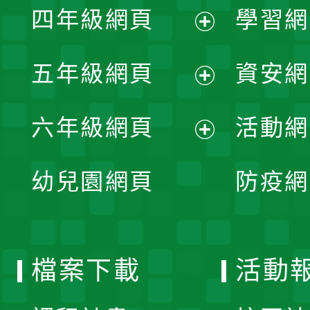
單
四年級網頁
學習網
選
開
展
單
五年級網頁
資安網
選
開
展
單
六年級網頁
活動網
選
開
展
單
幼兒園網頁
防疫網
選
開
單
選
檔案下載
活動
單