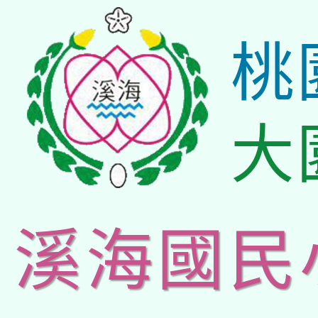
桃
大
溪海國民