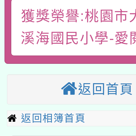
有關本府115年70歲
答一案
一案。
獲獎榮譽:桃園市
本校115學年度第2次
人員健康講座「吃得安
適應運動共學行動站研
溪海國民小學-愛
招甄選結果公告(無人
心」，鼓勵退休同仁踴
本館辦理115年度閱讀
招)
案。
科技賦能─人工智慧(AI
暨閱讀推動專業研習
A3數位素養講師名單
礎課程
返回首頁
本校115學年度第1次
本校115學年度第2次
第3次招考甄選結果公告
返回相簿首頁
有關原住民族委員會11
次招考甄選結果公告(尚