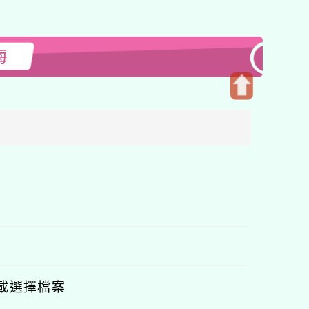
海
開
啟
上
方
區
塊
載選擇檔案