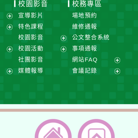
校園影音
校務專區
宣導影片
場地預約
展
特色課程
維修通報
開
展
校園影音
公文整合系統
選
開
展
校園活動
事項通報
單
選
開
展
展
社團影音
網站FAQ
單
選
開
開
展
媒體報導
會議記錄
單
選
選
開
展
展
單
單
選
開
開
單
選
選
單
單