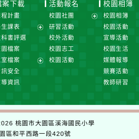
檔案下載
活動報名
校園相簿
課程計畫
校園社團
校園相簿
展
學生課表
研習活動
校園活動
開
展
教科書評選
校外活動
宣導活動
選
開
校園檔案
校園志工
校園生活
單
選
處室檔案
校園活動
媒體報導
單
展
資訊安全
競賽活動
開
宣導資訊
教師研習
選
單
026
桃園市大園區溪海國民小學
大園區和平西路一段420號