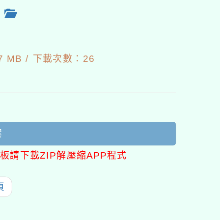
畫
3
 MB /
下載次數：26
案
板請下載ZIP解壓縮APP程式
頁