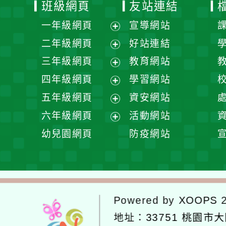
班級網頁
友站連結
一年級網頁
宣導網站
展
二年級網頁
好站連結
開
展
三年級網頁
教育網站
選
開
展
四年級網頁
學習網站
單
選
開
展
五年級網頁
資安網站
單
選
開
展
六年級網頁
活動網站
單
選
開
展
幼兒園網頁
防疫網站
單
選
開
單
選
單
Powered by
XOOPS
2
地址：
33751 桃園市