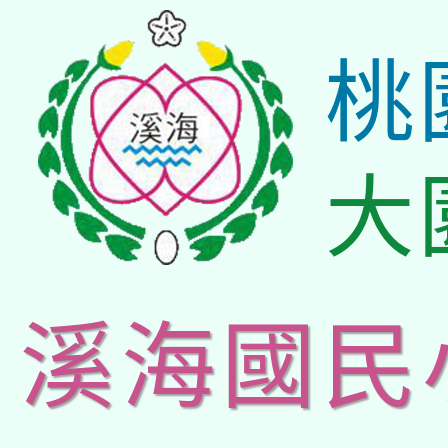
桃
大
溪海國民