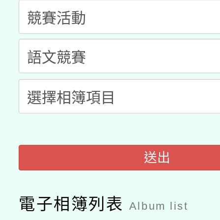
兒童少年暑期犯罪預防
公告之原住民族歲時祭
有關本府115年70歲
答一案
一案。
本校115學年度第2次
人員健康講座「吃得安
適應運動共學行動站研
招甄選結果公告(無人
心」，鼓勵退休同仁踴
本館辦理115年度閱讀
招)
案。
科技賦能─人工智慧(AI
暨閱讀推動專業研習
A3數位素養講師名單
送出
礎課程
電子相簿列表
Album list