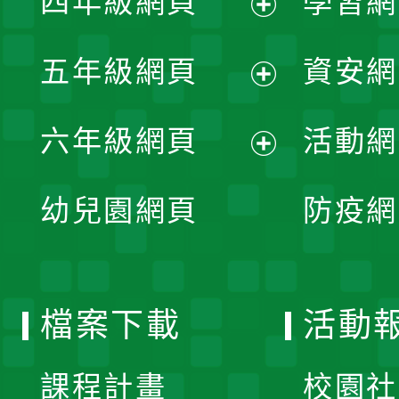
四年級網頁
學習網
選
開
展
單
五年級網頁
資安網
選
開
展
單
六年級網頁
活動網
選
開
展
單
幼兒園網頁
防疫網
選
開
單
選
檔案下載
活動
單
課程計畫
校園社