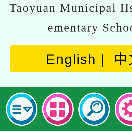
Taoyuan Municipal Hs
ementary Scho
English
中