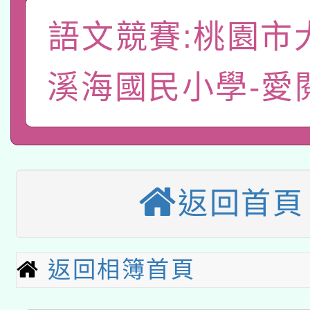
有關本府115年70歲
答一案
一案。
語文競賽:桃園市
本校115學年度第2次
人員健康講座「吃得安
溪海國民小學-愛
適應運動共學行動站研
招甄選結果公告(無人
心」，鼓勵退休同仁踴
本館辦理115年度閱讀
招)
案。
科技賦能─人工智慧(AI
暨閱讀推動專業研習
A3數位素養講師名單
礎課程
返回首頁
本校115學年度第1次
本校115學年度第2次
第3次招考甄選結果公告
返回相簿首頁
有關原住民族委員會11
次招考甄選結果公告(尚