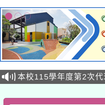
本校115學年度第1次
本校115學年度第2次
第3次招考甄選結果公告
有關原住民族委員會11
次招考甄選結果公告(尚
兒童少年暑期犯罪預防
公告之原住民族歲時祭