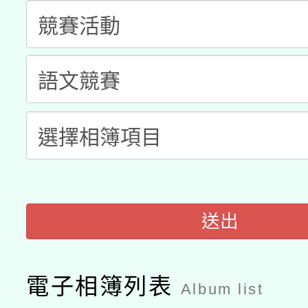
科技賦能─人工智慧(AI
暨閱讀推動專業研習
A3數位素養講師名單
礎課程
「數位內容與教學軟體線
有關大陸委員會函釋公
pilot」
轉知經濟部水利署委託
薪期間赴陸應申請許可
115年8月22日(星期六)
業技術研究院辦理「11
2026年桃園地景藝術
桃園市孔廟祈福系列活
用水績優單位及節水達
送出
開 智慧啟航」
動」
電子相簿列表
Album list