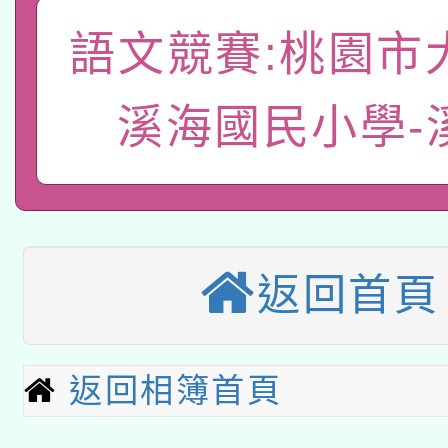
A3數位素養講師名單
礎課程
語文競賽:桃園市
「數位內容與教學軟體線
有關大陸委員會函釋公
pilot」
溪海國民小學-
轉知經濟部水利署委託
薪期間赴陸應申請許可
115年8月22日(星期六)
業技術研究院辦理「11
2026年桃園地景藝術
桃園市孔廟祈福系列活
用水績優單位及節水達
返回首頁
本校115學年度第2次
開 智慧啟航」
動」
適應運動共學行動站研
招甄選結果公告(無人
返回相簿首頁
本館辦理115年度閱讀
招)