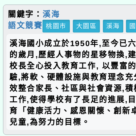
關鍵字：
溪海
語文競賽
桃園市
大園區
溪海
溪海國小成立於1950年,至今已
的歲月,歷經人事物的星移物換,建
校長全心投入教育工作, 以豐富
驗,將軟、硬體設施與教育理念充分
效整合家長、社區與社會資源,積
工作,使得學校有了長足的進展,
育「健康活力、感恩關懷、創新
兒童,為努力的目標。