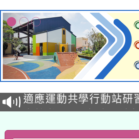
本校115學年度第2次
適應運動共學行動站研
招甄選結果公告(無人
本館辦理115年度閱讀
招)
科技賦能─人工智慧(AI
暨閱讀推動專業研習