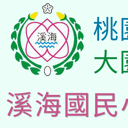
桃
大
溪海國民