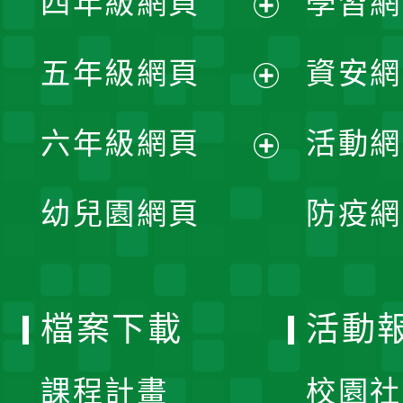
四年級網頁
學習網
選
開
展
單
五年級網頁
資安網
選
開
展
單
六年級網頁
活動網
選
開
展
單
幼兒園網頁
防疫網
選
開
單
選
檔案下載
活動
單
課程計畫
校園社