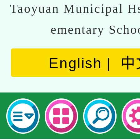
Taoyuan Municipal Hs
ementary Scho
English
中