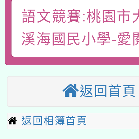
A3數位素養講師名單
礎課程
語文競賽:桃園市
「數位內容與教學軟體線
有關大陸委員會函釋公
pilot」
溪海國民小學-愛
轉知經濟部水利署委託
薪期間赴陸應申請許可
115年8月22日(星期六)
業技術研究院辦理「11
2026年桃園地景藝術
桃園市孔廟祈福系列活
用水績優單位及節水達
返回首頁
本校115學年度第2次
開 智慧啟航」
動」
適應運動共學行動站研
招甄選結果公告(無人
返回相簿首頁
本館辦理115年度閱讀
招)