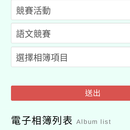
科技賦能─人工智慧(AI
暨閱讀推動專業研習
A3數位素養講師名單
礎課程
「數位內容與教學軟體線
有關大陸委員會函釋公
pilot」
轉知經濟部水利署委託
薪期間赴陸應申請許可
115年8月22日(星期六)
業技術研究院辦理「11
2026年桃園地景藝術
桃園市孔廟祈福系列活
送出
用水績優單位及節水達
開 智慧啟航」
動」
電子相簿列表
Album list