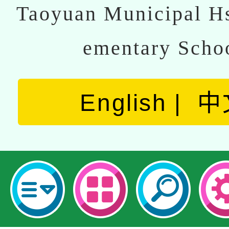
Taoyuan Municipal Hs
ementary Scho
English
中