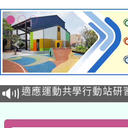
本校115學年度第2次
適應運動共學行動站研
招甄選結果公告(無人
本館辦理115年度閱讀
招)
科技賦能─人工智慧(AI
暨閱讀推動專業研習