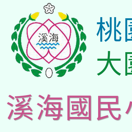
桃
大
溪海國民