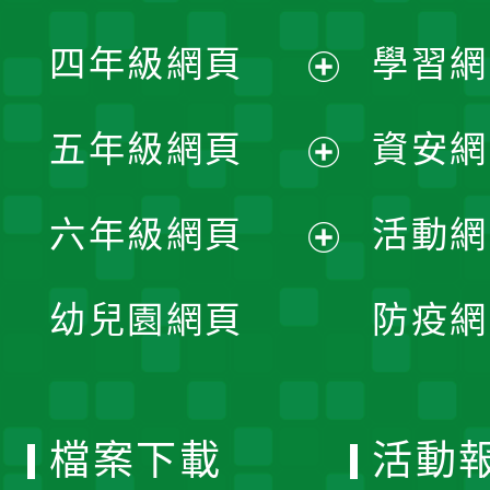
開
展
單
四年級網頁
學習網
選
開
展
單
五年級網頁
資安網
選
開
展
單
六年級網頁
活動網
選
開
展
單
幼兒園網頁
防疫網
選
開
單
選
檔案下載
活動
單