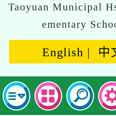
Taoyuan Municipal Hs
ementary Scho
English
中