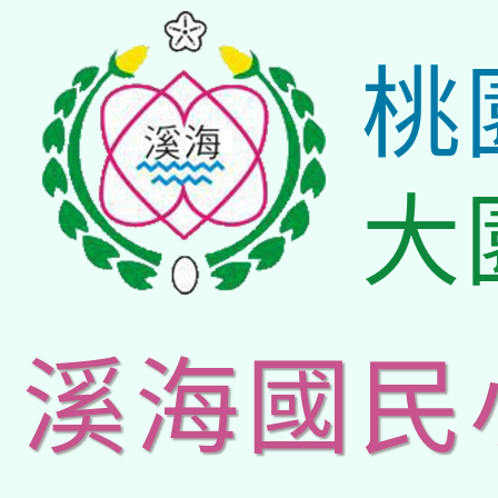
桃
大
溪海國民