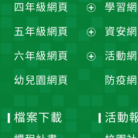
單
四年級網頁
學習網
選
開
展
單
五年級網頁
資安網
選
開
展
單
六年級網頁
活動網
選
開
展
單
幼兒園網頁
防疫網
選
開
單
選
檔案下載
活動
單