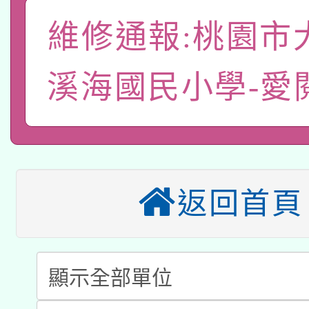
「數位內容與教學軟體線
維修通報:桃園市
有關大陸委員會函釋公
pilot」
轉知經濟部水利署委託
薪期間赴陸應申請許可
溪海國民小學-愛
115年8月22日(星期六)
業技術研究院辦理「11
2026年桃園地景藝術
桃園市孔廟祈福系列活
用水績優單位及節水達
「2026桃園藝術巡演
開 智慧啟航」
動」
返回首頁
適應運動共學行動站研
關事宜
本館辦理115年度閱讀
List
科技賦能─人工智慧(AI
暨閱讀推動專業研習
Repair