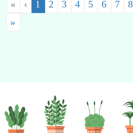
(current)
«
‹
1
2
3
4
5
6
7
»