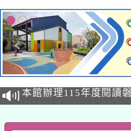
適應運動共學行動站研
本館辦理115年度閱讀
科技賦能─人工智慧(AI
暨閱讀推動專業研習
A3數位素養講師名單
礎課程