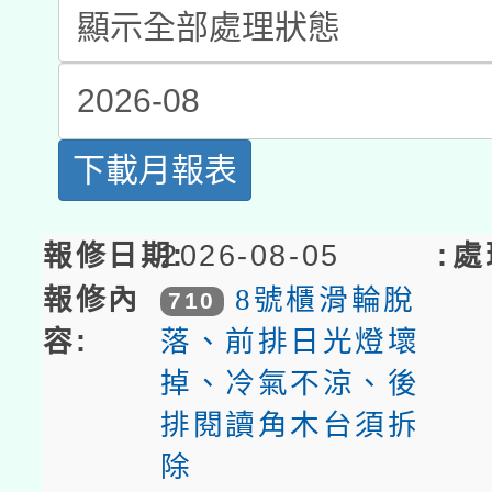
A3數位素養講師名單
礎課程
「數位內容與教學軟體線
有關大陸委員會函釋公
pilot」
轉知經濟部水利署委託
下載月報表
薪期間赴陸應申請許可
115年8月22日(星期六)
業技術研究院辦理「11
2026-08-05
2026年桃園地景藝術
桃園市孔廟祈福系列活
用水績優單位及節水達
8號櫃滑輪脫
710
「2026桃園藝術巡演
落、前排日光燈壞
開 智慧啟航」
動」
掉、冷氣不涼、後
關事宜
排閱讀角木台須拆
除