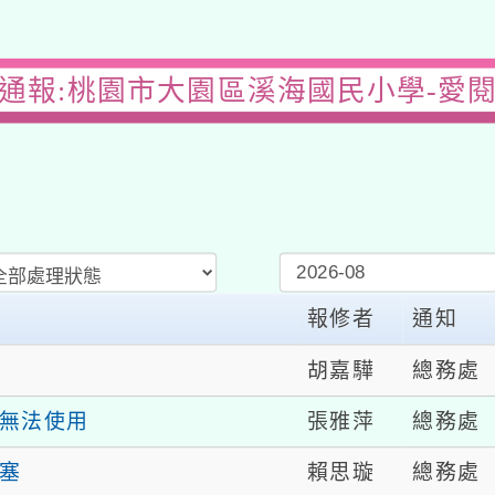
通報:桃園市大園區溪海國民小學-愛
報修者
通知
胡嘉驊
總務處
張雅萍
總務處
無法使用
賴思璇
總務處
塞