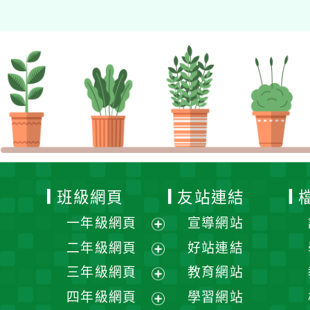
班級網頁
友站連結
一年級網頁
宣導網站
展
二年級網頁
好站連結
開
展
三年級網頁
教育網站
選
開
展
四年級網頁
學習網站
單
選