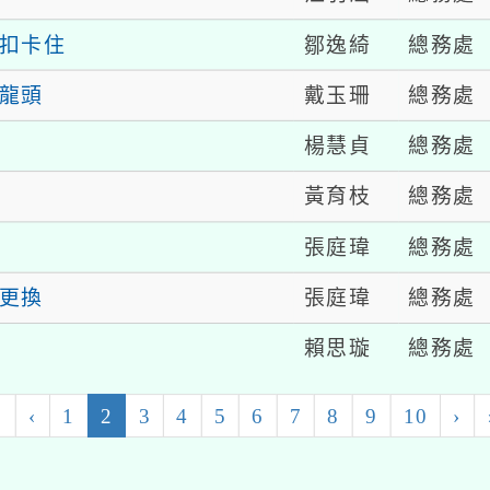
鄒逸綺
總務處
扣卡住
戴玉珊
總務處
龍頭
楊慧貞
總務處
黃育枝
總務處
張庭瑋
總務處
張庭瑋
總務處
更換
賴思璇
總務處
(current)
«
‹
1
2
3
4
5
6
7
8
9
10
›