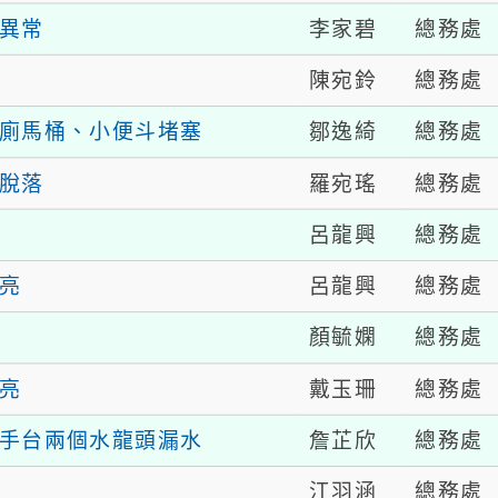
李家碧
總務處
異常
陳宛鈴
總務處
鄒逸綺
總務處
廁馬桶、小便斗堵塞
羅宛瑤
總務處
脫落
呂龍興
總務處
呂龍興
總務處
亮
顏毓嫻
總務處
戴玉珊
總務處
亮
詹芷欣
總務處
手台兩個水龍頭漏水
江羽涵
總務處