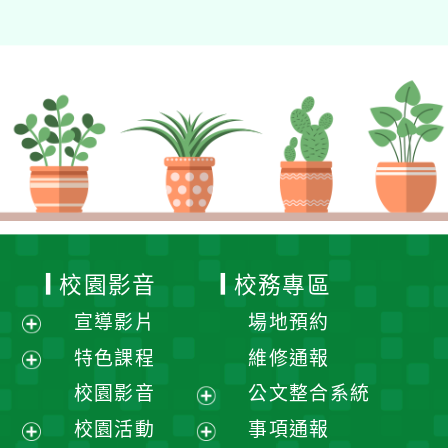
校園影音
校務專區
宣導影片
場地預約
展
特色課程
維修通報
開
展
校園影音
公文整合系統
選
開
展
校園活動
事項通報
單
選