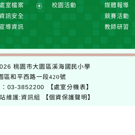
處室檔案
校園活動
媒體報導
單
展
資訊安全
競賽活動
開
宣導資訊
教師研習
選
單
026
桃園市大園區溪海國民小學
大園區和平西路一段420號
：03-3852200
【處室分機表】
站維護:資訊組
【個資保護聲明】