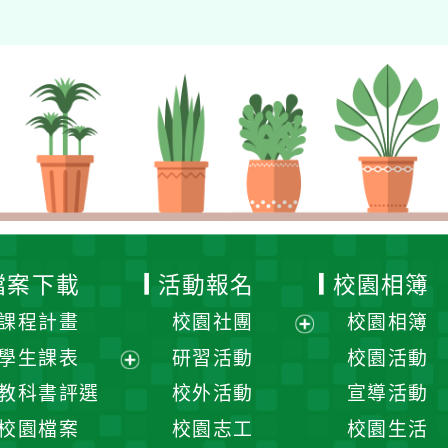
檔案下載
活動報名
校園相簿
課程計畫
校園社團
校園相簿
展
學生課表
研習活動
校園活動
開
展
教科書評選
校外活動
宣導活動
選
開
校園檔案
校園志工
校園生活
單
選