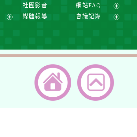
開
展
展
社團影音
網站FAQ
單
選
開
開
展
媒體報導
會議記錄
單
選
選
開
展
展
單
單
選
開
開
單
選
選
單
單
返回首頁
返回頂端