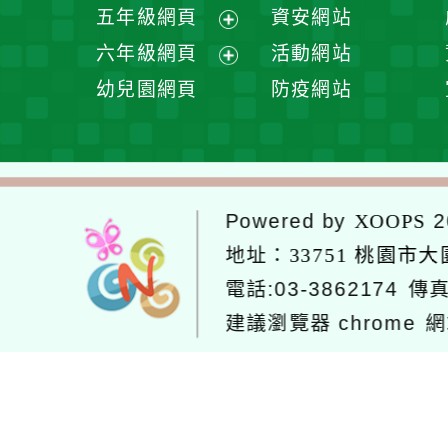
開
展
五年級網頁
資安網站
單
選
開
展
六年級網頁
活動網站
單
選
開
展
幼兒園網頁
防疫網站
單
選
開
單
選
單
Powered by
2
XOOPS
地址：
33751 桃園市
電話:03-3862174
傳真
建議瀏覽器 chrome
網
網站設計：Neil
網站設計工坊