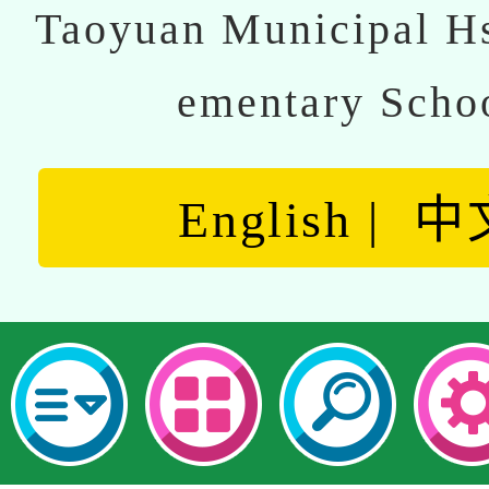
Taoyuan Municipal Hs
ementary Scho
English
中