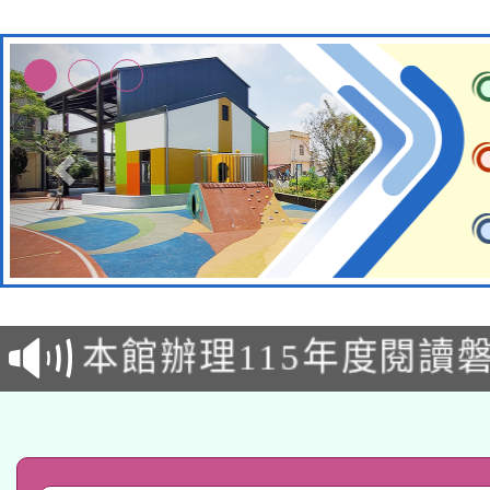
適應運動共學行動站研
本館辦理115年度閱讀
科技賦能─人工智慧(AI
暨閱讀推動專業研習
A3數位素養講師名單
礎課程