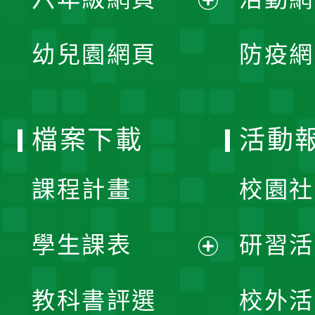
選
開
展
單
幼兒園網頁
防疫網
選
開
單
選
檔案下載
活動
單
課程計畫
校園社
學生課表
研習活
展
教科書評選
校外活