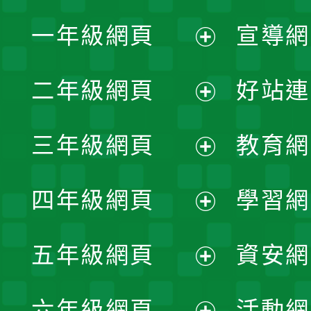
一年級網頁
宣導網
展
二年級網頁
好站連
開
展
三年級網頁
教育網
選
開
展
單
四年級網頁
學習網
選
開
展
單
五年級網頁
資安網
選
開
展
單
六年級網頁
活動網