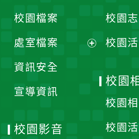
開
校園檔案
校園志
選
單
處室檔案
校園活
展
資訊安全
開
校園
宣導資訊
選
校園相
單
校園活
校園影音