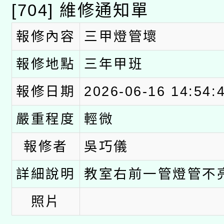
A3數位素養講師名單
[704] 維修通知單
礎課程
「數位內容與教學軟體線
報修內容
三甲燈管壞
有關大陸委員會函釋公
pilot」
報修地點
三年甲班
轉知經濟部水利署委託
薪期間赴陸應申請許可
報修日期
2026-06-16 14:54:
115年8月22日(星期六)
業技術研究院辦理「11
嚴重程度
輕微
2026年桃園地景藝術
桃園市孔廟祈福系列活
用水績優單位及節水達
報修者
吳巧儀
「2026桃園藝術巡演
開 智慧啟航」
動」
詳細說明
教室右前一管燈管不
關事宜
照片