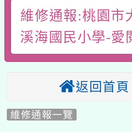
「數位內容與教學軟體線
維修通報:桃園市
有關大陸委員會函釋公
pilot」
轉知經濟部水利署委託
溪海國民小學-愛
薪期間赴陸應申請許可
115年8月22日(星期六)
業技術研究院辦理「11
2026年桃園地景藝術
桃園市孔廟祈福系列活
用水績優單位及節水達
「2026桃園藝術巡演
開 智慧啟航」
動」
返回首頁
適應運動共學行動站研
關事宜
本館辦理115年度閱讀
維修通報一覽
科技賦能─人工智慧(AI
暨閱讀推動專業研習