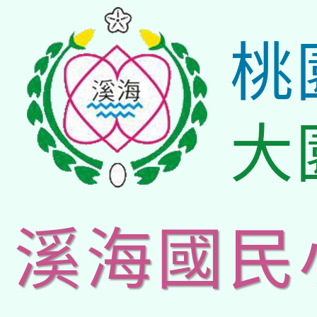
桃
大
溪海國民