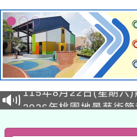
轉知經濟部水利署委託
115年8月22日(星期六)
業技術研究院辦理「11
2026年桃園地景藝術
桃園市孔廟祈福系列活
用水績優單位及節水達
「2026桃園藝術巡演
開 智慧啟航」
動」
轉知教育部國民及學前
關事宜