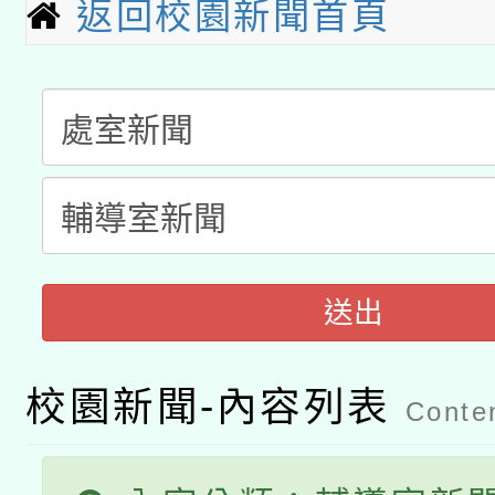
動」
月28日止
返回校園新聞首頁
轉知教育部國民及學前
關事宜
函轉國家教育研究院中心
國立臺灣師範大學辦理「1
轉知教育部國民及學前
原住民族教育政策研討
年度健康促進學校輔導
函轉國立臺灣師範大學
新北市政府教育局辦理「
族教育國際趨勢與發展
業成長研習」實施計畫
轉知有關國立成功大學
族語言臺北學習中心11
師專業成長研習實施計
教育部國民及學前教育署「
送出
文教學共融平台-教案
「族語學習班」招生簡章
方素養工作坊新北場」
年度COVID-19疫苗
件」活動簡章
校園新聞-內容列表
Conten
接種對象擴大為「滿6