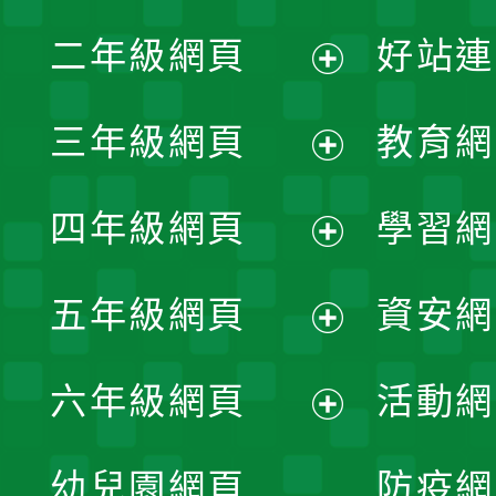
展
二年級網頁
好站連
開
展
三年級網頁
教育網
選
開
展
單
四年級網頁
學習網
選
開
展
單
五年級網頁
資安網
選
開
展
單
六年級網頁
活動網
選
開
展
單
幼兒園網頁
防疫網
選