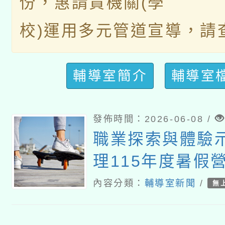
份，惠請貴機關(學
校)運用多元管道宣導，請
輔導室簡介
輔導室
發佈時間：2026-06-08 /
職業探索與體驗
理115年度暑假
次一案
內容分類：
輔導室新聞
/
無