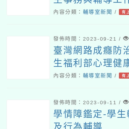
中、國中及國小
內容分類：
輔導室新聞
/
有
等教育議題融入
計甄選活動實施
發佈時間：2023-09-21 /
臺灣網路成癮防
生福利部心理健
理「112年度網
內容分類：
輔導室新聞
/
有
人員Level Ⅰ
共同核心課程」
發佈時間：2023-09-11 /
學情障鑑定-學
及行為輔導