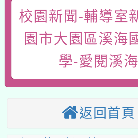
函轉國家教育研究院中心
國立臺灣師範大學辦理「1
校園新聞-輔導室
轉知教育部國民及學前
原住民族教育政策研討
年度健康促進學校輔導
園市大園區溪海
函轉國立臺灣師範大學
新北市政府教育局辦理「
族教育國際趨勢與發展
業成長研習」實施計畫
轉知有關國立成功大學
族語言臺北學習中心11
學-愛閱溪
師專業成長研習實施計
教育部國民及學前教育署「
文教學共融平台-教案
「族語學習班」招生簡章
方素養工作坊新北場」
轉知經濟部水利署委託
年度COVID-19疫苗
件」活動簡章
115年8月22日(星期六)
業技術研究院辦理「11
接種對象擴大為「滿6
返回首頁
2026年桃園地景藝術
桃園市孔廟祈福系列活
用水績優單位及節水達
接種之民眾」措施，延長
「2026桃園藝術巡演
開 智慧啟航」