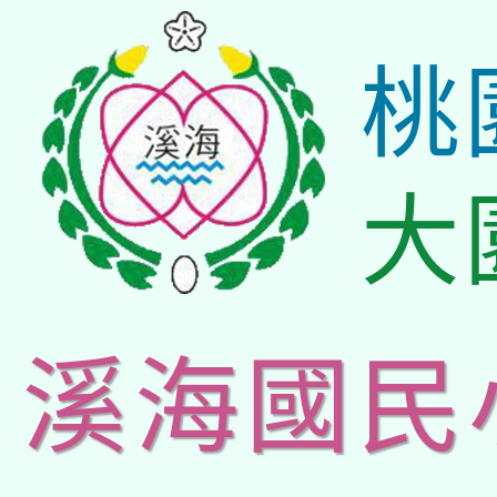
桃
大
溪海國民