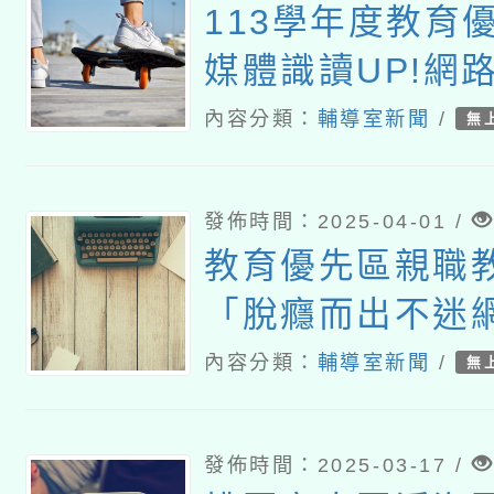
113學年度教育
媒體識讀UP!網
SAFE!親職講座
內容分類：
輔導室新聞
/
無
發佈時間：2025-04-01 /
教育優先區親職
「脫癮而出不迷網
代父母的3C教養
內容分類：
輔導室新聞
/
無
發佈時間：2025-03-17 /