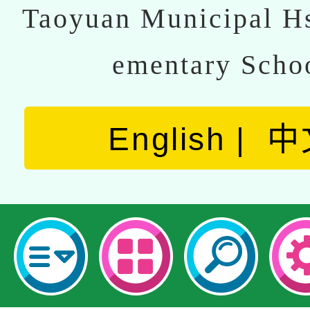
Taoyuan Municipal Hs
ementary Scho
English
中