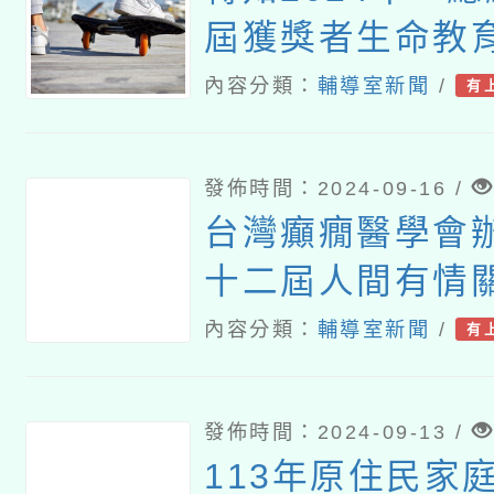
屆獲獎者生命教
故 事文藝賞」徵
內容分類：
輔導室新聞
/
有
下簡稱2024徵
案，請 查照。
發佈時間：2024-09-16 /
台灣癲癇醫學會
十二屆人間有情關
文比賽
內容分類：
輔導室新聞
/
有
發佈時間：2024-09-13 /
113年原住民家