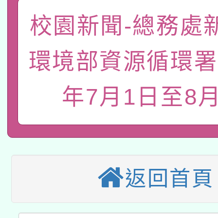
有關大陸委員會函釋公
pilot」
校園新聞-總務處
轉知經濟部水利署委託
薪期間赴陸應申請許可
115年8月22日(星期六)
環境部資源循環署
業技術研究院辦理「11
2026年桃園地景藝術
桃園市孔廟祈福系列活
用水績優單位及節水達
年7月1日至8月
本校115學年度第2次
開 智慧啟航」
動」
適應運動共學行動站研
招甄選結果公告(無人
本館辦理115年度閱讀
招)
返回首頁
科技賦能─人工智慧(AI
暨閱讀推動專業研習
A3數位素養講師名單
礎課程