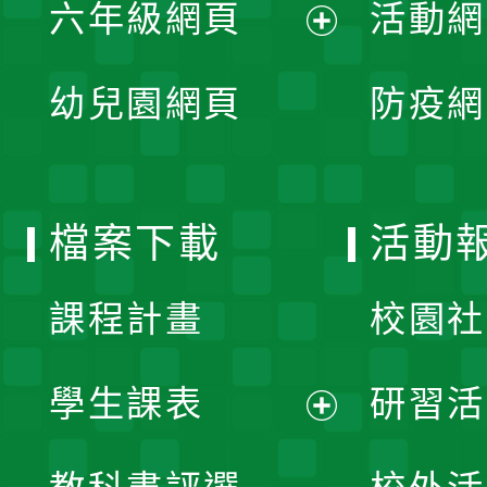
單
六年級網頁
活動網
選
開
展
單
幼兒園網頁
防疫網
選
開
單
選
檔案下載
活動
單
課程計畫
校園社
學生課表
研習活
展