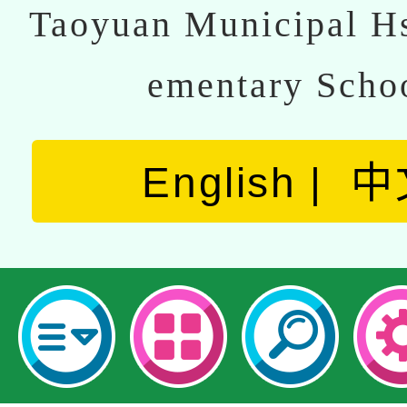
Taoyuan Municipal Hs
ementary Scho
English
中