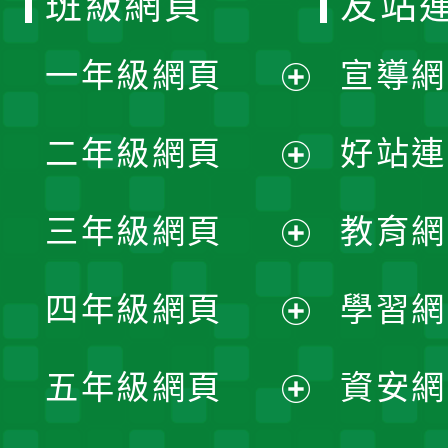
班級網頁
友站
一年級網頁
宣導網
展
二年級網頁
好站連
開
展
三年級網頁
教育網
選
開
展
單
四年級網頁
學習網
選
開
展
單
五年級網頁
資安網
選
開
展