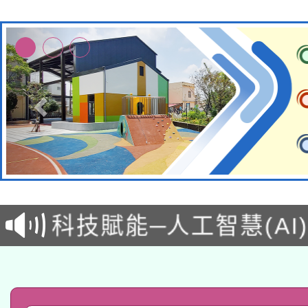
本校115學年度第2次
適應運動共學行動站研
招甄選結果公告(無人
本館辦理115年度閱讀
招)
科技賦能─人工智慧(AI
暨閱讀推動專業研習
A3數位素養講師名單
礎課程
「數位內容與教學軟體線