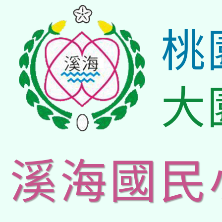
桃
大
溪海國民