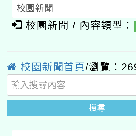
「數位內容與教學軟體線
有關大陸委員會函釋公
pilot」
校園新聞 / 內容類型：
轉知經濟部水利署委託
薪期間赴陸應申請許可
115年8月22日(星期六)
業技術研究院辦理「11
2026年桃園地景藝術
校園新聞首頁
/瀏覽：26
桃園市孔廟祈福系列活
用水績優單位及節水達
開 智慧啟航」
動」
搜尋