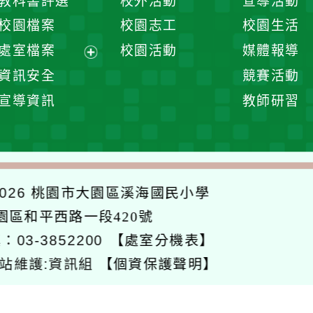
教科書評選
校外活動
宣導活動
選
開
校園檔案
校園志工
校園生活
單
選
處室檔案
校園活動
媒體報導
單
展
資訊安全
競賽活動
開
宣導資訊
教師研習
選
單
026
桃園市大園區溪海國民小學
大園區和平西路一段420號
：03-3852200
【處室分機表】
站維護:資訊組
【個資保護聲明】