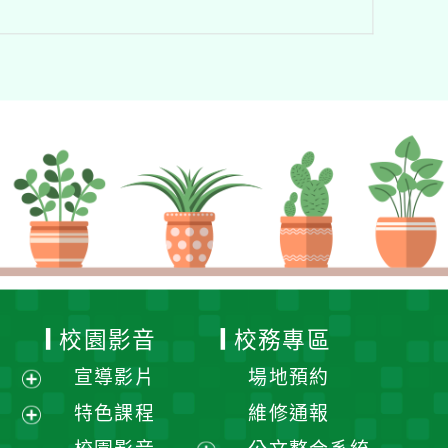
校園影音
校務專區
宣導影片
場地預約
展
特色課程
維修通報
開
展