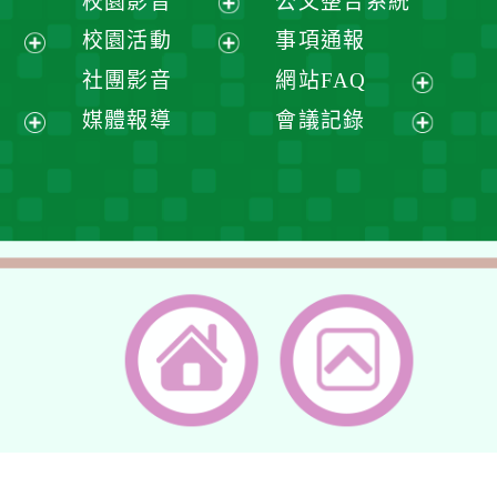
校園影音
公文整合系統
選
開
展
校園活動
事項通報
單
選
開
展
展
社團影音
網站FAQ
單
選
開
開
展
媒體報導
會議記錄
單
選
選
開
展
展
單
單
選
開
開
單
選
選
單
單
返回首頁
返回頂端