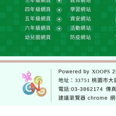
三年級網頁
教育網站
選
開
展
四年級網頁
學習網站
單
選
開
展
五年級網頁
資安網站
單
選
開
展
六年級網頁
活動網站
單
選
開
展
幼兒園網頁
防疫網站
單
選
開
單
選
單
Powered by
2
XOOPS
地址：
33751 桃園市
電話:03-3862174
傳真
建議瀏覽器 chrome
網
網站設計：Neil
網站設計工坊