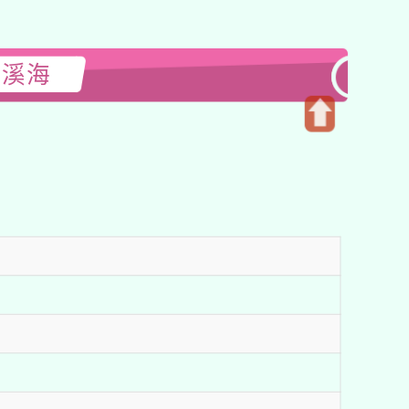
閱溪海
開
啟
上
方
區
塊