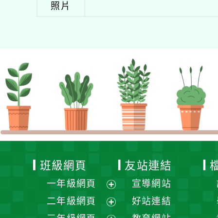
照片
班級網頁
友站連結
一年級網頁
宣導網站
展
二年級網頁
好站連結
開
展