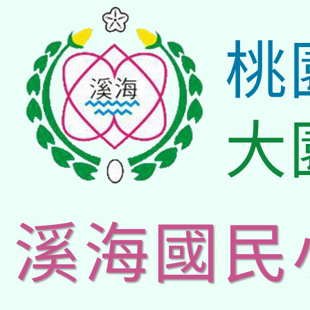
桃
大
溪海國民