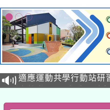
本校115學年度第2次
適應運動共學行動站研
甄選結果公告(無人報名
本館辦理115年度閱讀
科技賦能─人工智慧(AI
暨閱讀推動專業研習