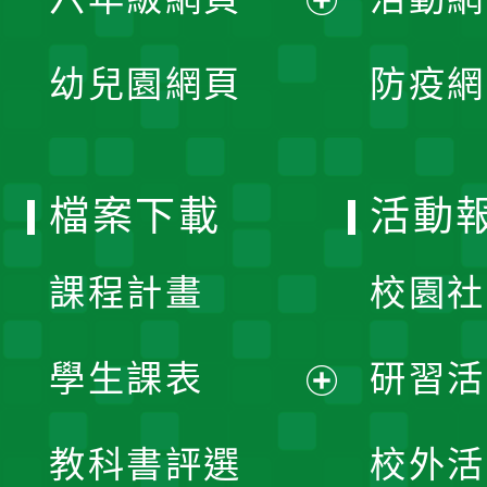
選
開
展
單
幼兒園網頁
防疫網
選
開
單
選
檔案下載
活動
單
課程計畫
校園社
學生課表
研習活
展
教科書評選
校外活