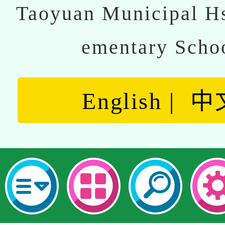
Taoyuan Municipal Hs
ementary Scho
English
中