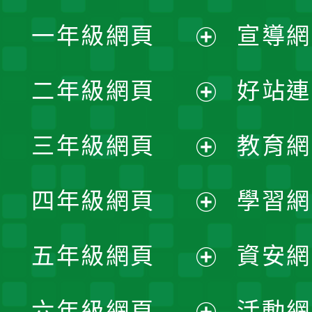
一年級網頁
宣導網
展
二年級網頁
好站連
開
展
三年級網頁
教育網
選
開
展
單
四年級網頁
學習網
選
開
展
單
五年級網頁
資安網
選
開
展
單
六年級網頁
活動網