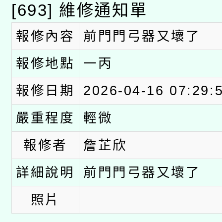
科技賦能─人工智慧(AI
暨閱讀推動專業研習
[693] 維修通知單
A3數位素養講師名單
礎課程
報修內容
前門門弓器又壞了
「數位內容與教學軟體線
報修地點
一丙
有關大陸委員會函釋公
pilot」
報修日期
2026-04-16 07:29:
轉知經濟部水利署委託
薪期間赴陸應申請許可
嚴重程度
輕微
115年8月22日(星期六)
業技術研究院辦理「11
報修者
詹芷欣
2026年桃園地景藝術
桃園市孔廟祈福系列活
用水績優單位及節水達
詳細說明
前門門弓器又壞了
開 智慧啟航」
動」
照片