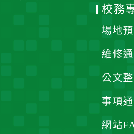
校務
單
場地預
維修通
公文整
事項通
網站F