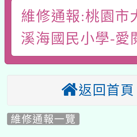
A3數位素養講師名單
礎課程
維修通報:桃園市
「數位內容與教學軟體線
有關大陸委員會函釋公
pilot」
溪海國民小學-愛
轉知經濟部水利署委託
薪期間赴陸應申請許可
115年8月22日(星期六)
業技術研究院辦理「11
2026年桃園地景藝術
桃園市孔廟祈福系列活
用水績優單位及節水達
返回首頁
本校115學年度第2次
開 智慧啟航」
動」
適應運動共學行動站研
甄選結果公告(無人報名
維修通報一覽
本館辦理115年度閱讀