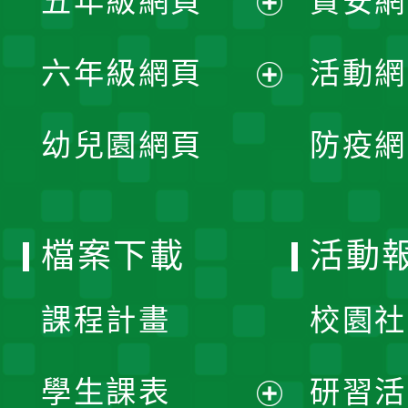
五年級網頁
資安網
選
開
展
單
六年級網頁
活動網
選
開
展
單
幼兒園網頁
防疫網
選
開
單
選
檔案下載
活動
單
課程計畫
校園社
學生課表
研習活