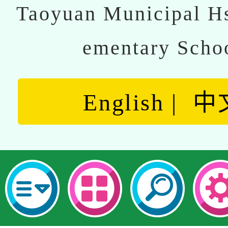
Taoyuan Municipal Hs
ementary Scho
English
中