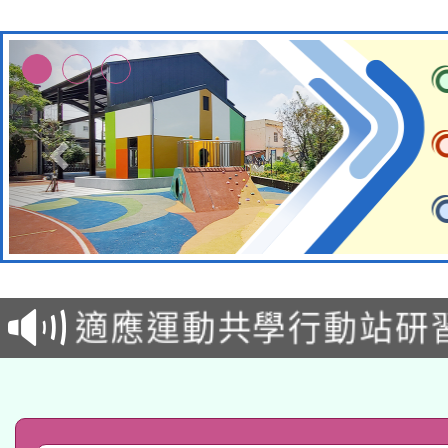
本校115學年度第2次
適應運動共學行動站研
甄選結果公告(無人報名
本館辦理115年度閱讀
科技賦能─人工智慧(AI
暨閱讀推動專業研習