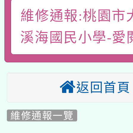
A3數位素養講師名單
礎課程
維修通報:桃園市
「數位內容與教學軟體線
有關大陸委員會函釋公
溪海國民小學-愛
pilot」
轉知經濟部水利署委託
薪期間赴陸應申請許可
115年8月22日(星期六)
業技術研究院辦理「11
2026年桃園地景藝術
桃園市孔廟祈福系列活
用水績優單位及節水達
返回首頁
本校115學年度第2次
開 智慧啟航」
動」
適應運動共學行動站研
甄選結果公告(無人報名
維修通報一覽
本館辦理115年度閱讀