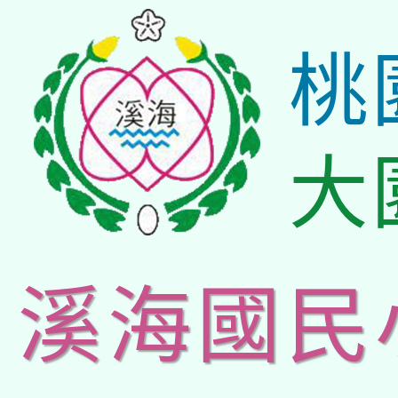
桃
大
溪海國民