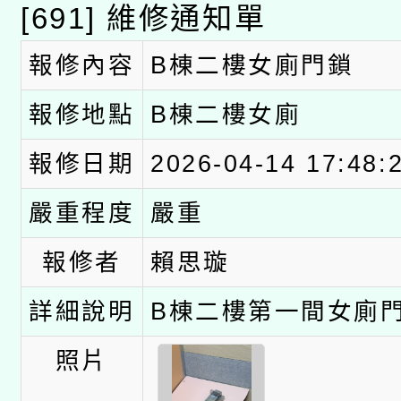
[691] 維修通知單
科技賦能─人工智慧(AI
暨閱讀推動專業研習
A3數位素養講師名單
報修內容
B棟二樓女廁門鎖
礎課程
「數位內容與教學軟體線
報修地點
B棟二樓女廁
有關大陸委員會函釋公
pilot」
報修日期
2026-04-14 17:48:
轉知經濟部水利署委託
薪期間赴陸應申請許可
嚴重程度
嚴重
115年8月22日(星期六)
業技術研究院辦理「11
報修者
賴思璇
2026年桃園地景藝術
桃園市孔廟祈福系列活
用水績優單位及節水達
詳細說明
B棟二樓第一間女廁
開 智慧啟航」
動」
照片