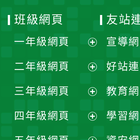
班級網頁
友站
一年級網頁
宣導網
展
二年級網頁
好站連
開
展
三年級網頁
教育網
選
開
展
單
四年級網頁
學習網
選
開
展
單