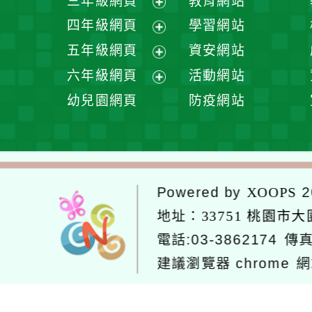
三年級網頁
教育網站
選
開
展
四年級網頁
學習網站
單
選
開
展
五年級網頁
資安網站
單
選
開
展
六年級網頁
活動網站
單
選
開
展
幼兒園網頁
防疫網站
單
選
開
單
選
單
Powered by
2
XOOPS
地址：
33751 桃園市
電話:03-3862174
傳真
建議瀏覽器 chrome
網
網站設計：Neil
網站設計工坊