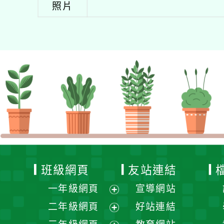
照片
班級網頁
友站連結
一年級網頁
宣導網站
展
二年級網頁
好站連結
開
展