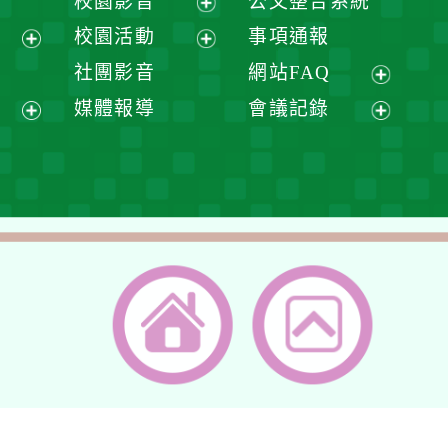
校園影音
公文整合系統
選
開
展
校園活動
事項通報
單
選
開
展
展
社團影音
網站FAQ
單
選
開
開
展
媒體報導
會議記錄
單
選
選
開
展
展
單
單
選
開
開
單
選
選
單
單
返回首頁
返回頂端