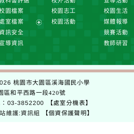
教科書評選
校外活動
宣導活動
選
開
校園檔案
校園志工
校園生活
單
選
處室檔案
校園活動
媒體報導
單
展
資訊安全
競賽活動
開
宣導資訊
教師研習
選
單
026
桃園市大園區溪海國民小學
大園區和平西路一段420號
：03-3852200
【處室分機表】
站維護:資訊組
【個資保護聲明】