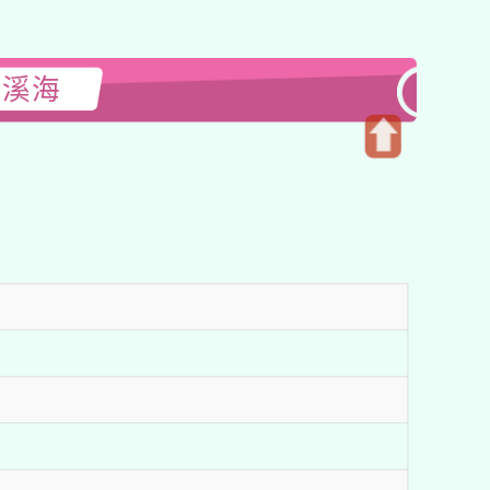
閱溪海
開
啟
上
方
區
塊