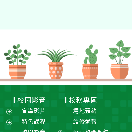
校園影音
校務專區
宣導影片
場地預約
展
特色課程
維修通報
開
展