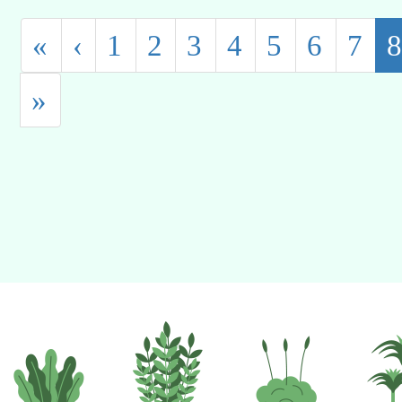
«
‹
1
2
3
4
5
6
7
»