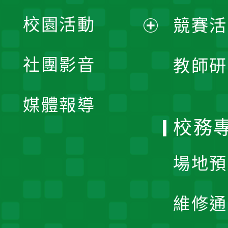
展
校園活動
競賽活
開
展
社團影音
教師研
選
開
單
媒體報導
選
校務
單
場地預
維修通