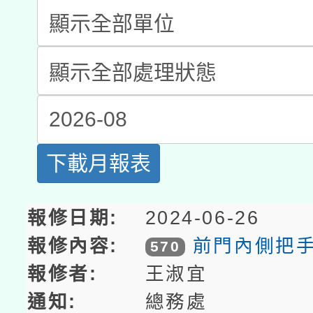
科技賦能─人工智慧(AI
暨閱讀推動專業研習
List
A3數位素養講師名單
礎課程
Repair
「數位內容與教學軟體線
有關大陸委員會函釋公
pilot」
轉知經濟部水利署委託
薪期間赴陸應申請許可
下載月報表
115年8月22日(星期六)
業技術研究院辦理「11
2026年桃園地景藝術
桃園市孔廟祈福系列活
2024-06-26
用水績優單位及節水達
前門內側把
570
開 智慧啟航」
動」
王淑宜
總務處