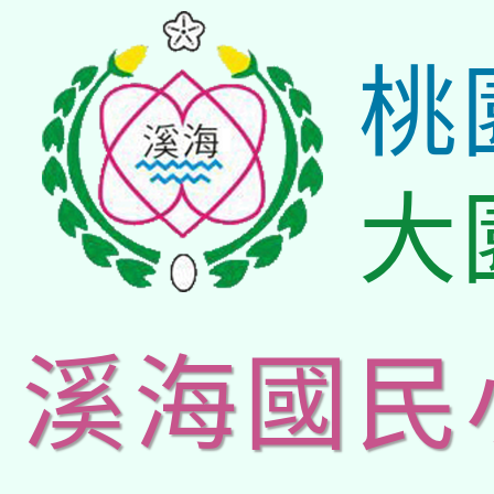
桃
大
溪海國民