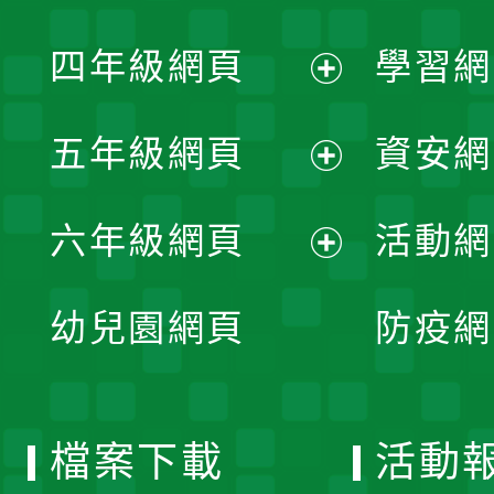
開
展
單
四年級網頁
學習網
選
開
展
單
五年級網頁
資安網
選
開
展
單
六年級網頁
活動網
選
開
展
單
幼兒園網頁
防疫網
選
開
單
選
檔案下載
活動
單