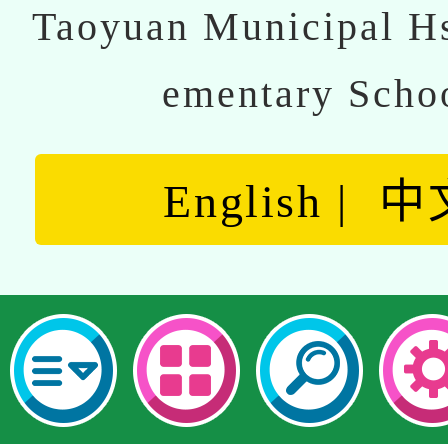
Taoyuan Municipal Hs
ementary Scho
English
中