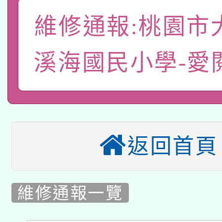
A3數位素養講師名單
礎課程
維修通報:桃園市
「數位內容與教學軟體線
有關大陸委員會函釋公
pilot」
溪海國民小學-愛
轉知經濟部水利署委託
薪期間赴陸應申請許可
115年8月22日(星期六)
業技術研究院辦理「11
2026年桃園地景藝術
桃園市孔廟祈福系列活
用水績優單位及節水達
返回首頁
本校115學年度第2次
開 智慧啟航」
動」
適應運動共學行動站研
甄選結果公告(無人報名
維修通報一覽
本館辦理115年度閱讀