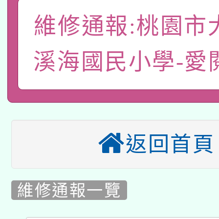
礎課程
「數位內容與教學軟體線
維修通報:桃園市
有關大陸委員會函釋公
pilot」
溪海國民小學-愛
轉知經濟部水利署委託
薪期間赴陸應申請許可
115年8月22日(星期六)
業技術研究院辦理「11
2026年桃園地景藝術
桃園市孔廟祈福系列活
用水績優單位及節水達
返回首頁
本校115學年度第2次
開 智慧啟航」
動」
適應運動共學行動站研
甄選結果公告(無人報名
維修通報一覽
本館辦理115年度閱讀
科技賦能─人工智慧(AI