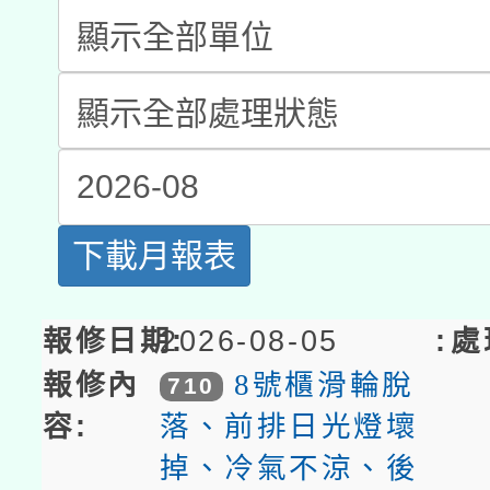
暨閱讀推動專業研習
List
A3數位素養講師名單
礎課程
Repair
「數位內容與教學軟體線
有關大陸委員會函釋公
pilot」
轉知經濟部水利署委託
薪期間赴陸應申請許可
下載月報表
115年8月22日(星期六)
業技術研究院辦理「11
2026年桃園地景藝術
桃園市孔廟祈福系列活
用水績優單位及節水達
2026-08-05
8號櫃滑輪脫
710
開 智慧啟航」
動」
落、前排日光燈壞
掉、冷氣不涼、後