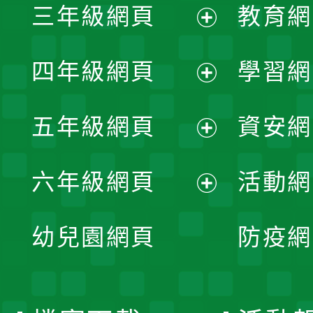
三年級網頁
教育網
選
開
展
單
四年級網頁
學習網
選
開
展
單
五年級網頁
資安網
選
開
展
單
六年級網頁
活動網
選
開
展
單
幼兒園網頁
防疫網
選
開
單
選