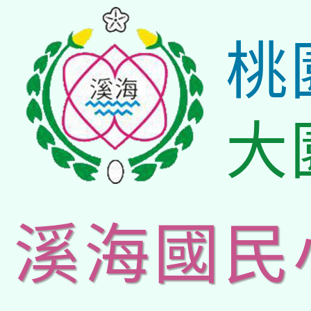
桃
大
溪海國民