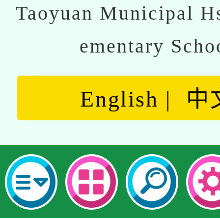
Taoyuan Municipal Hs
ementary Scho
English
中