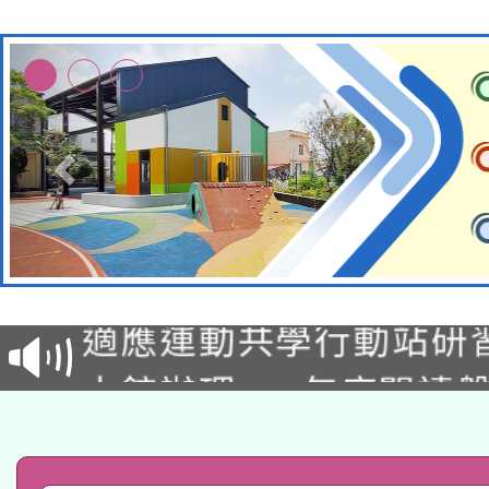
本校115學年度第2次
適應運動共學行動站研
甄選結果公告(無人報名
本館辦理115年度閱讀
科技賦能─人工智慧(AI
暨閱讀推動專業研習
A3數位素養講師名單