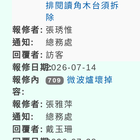
排閱讀角木台須拆
除
張琇惟
總務處
訪客
2026-07-14
微波爐壞掉
709
張雅萍
總務處
戴玉珊