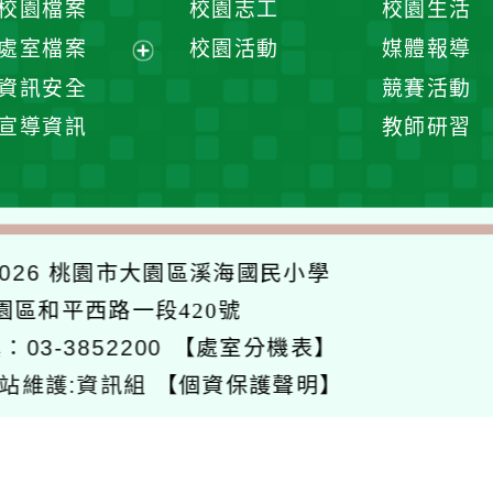
校園檔案
校園志工
校園生活
單
選
處室檔案
校園活動
媒體報導
單
展
資訊安全
競賽活動
開
宣導資訊
教師研習
選
單
026
桃園市大園區溪海國民小學
大園區和平西路一段420號
：03-3852200
【處室分機表】
站維護:資訊組
【個資保護聲明】