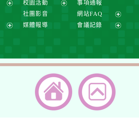
校園活動
事項通報
單
選
開
展
展
社團影音
網站FAQ
單
選
開
開
展
媒體報導
會議記錄
單
選
選
開
展
展
單
單
選
開
開
單
選
選
單
單
返回首頁
返回頂端