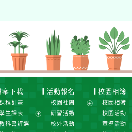
檔案下載
活動報名
校園相簿
課程計畫
校園社團
校園相簿
展
學生課表
研習活動
校園活動
開
展
教科書評選
校外活動
宣導活動
選
開