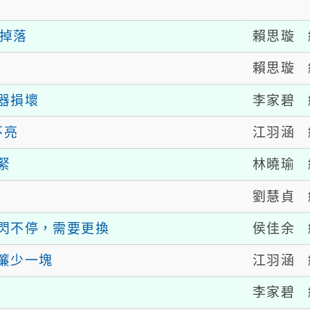
賴思璇
板掉落
賴思璇
李家碧
器損壞
江羽涵
不亮
林曉瑜
緊
劉慧貞
侯佳余
閃不停，需要更換
江羽涵
簾少一塊
李家碧