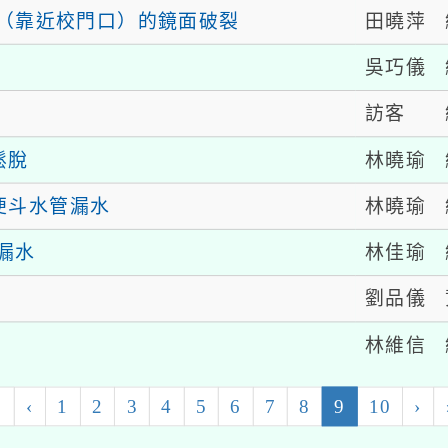
田曉萍
（靠近校門口）的鏡面破裂
吳巧儀
訪客
林曉瑜
鬆脫
林曉瑜
便斗水管漏水
林佳瑜
漏水
劉品儀
控
林維信
(current)
«
‹
1
2
3
4
5
6
7
8
9
10
›