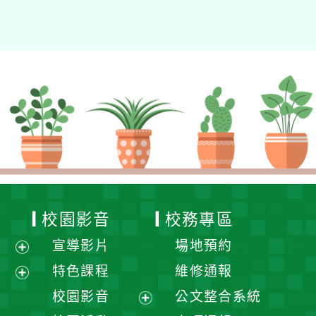
校園影音
校務專區
宣導影片
場地預約
展
特色課程
維修通報
開
展
校園影音
公文整合系統
選
開
展