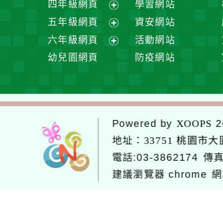
四年級網頁
學習網站
單
選
開
展
五年級網頁
資安網站
單
選
開
展
六年級網頁
活動網站
單
選
開
展
幼兒園網頁
防疫網站
單
選
開
單
選
單
Powered by
2
XOOPS
地址：
33751 桃園市
電話:03-3862174
傳真
建議瀏覽器 chrome
網
網站設計：Neil
網站設計工坊