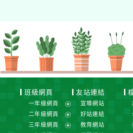
班級網頁
友站連結
一年級網頁
宣導網站
展
二年級網頁
好站連結
開
展
三年級網頁
教育網站
選
開
展