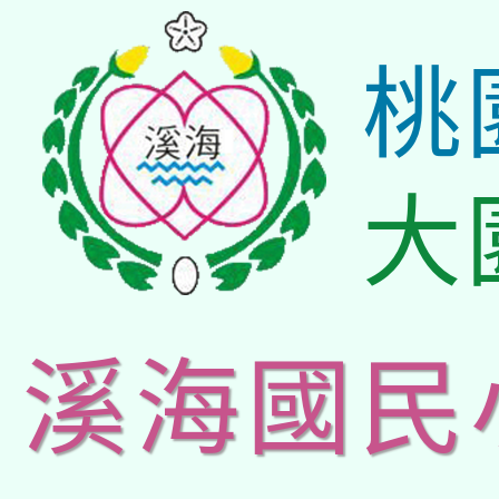
桃
大
溪海國民