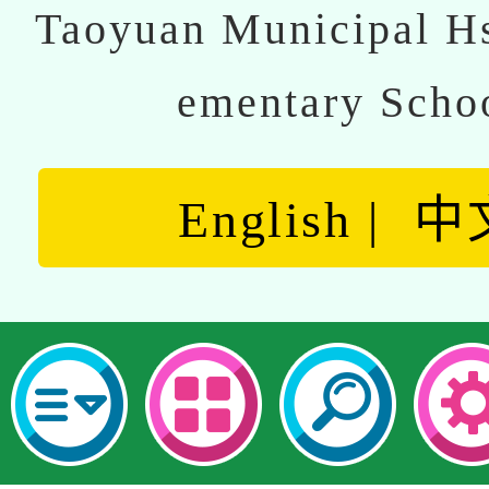
Taoyuan Municipal Hs
ementary Scho
English
中