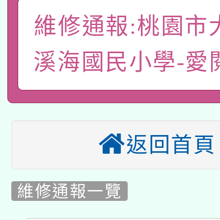
礎課程
維修通報:桃園市
「數位內容與教學軟體線
有關大陸委員會函釋公
pilot」
溪海國民小學-愛
轉知經濟部水利署委託
薪期間赴陸應申請許可
115年8月22日(星期六)
業技術研究院辦理「11
2026年桃園地景藝術
桃園市孔廟祈福系列活
用水績優單位及節水達
返回首頁
本校115學年度第2次
開 智慧啟航」
動」
適應運動共學行動站研
甄選結果公告(無人報名
維修通報一覽
本館辦理115年度閱讀