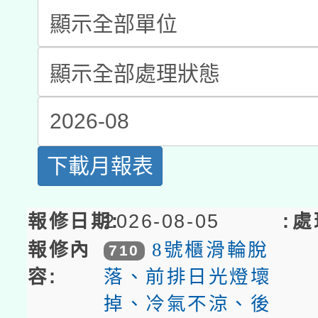
科技賦能─人工智慧(AI
暨閱讀推動專業研習
List
A3數位素養講師名單
礎課程
Repair
「數位內容與教學軟體線
有關大陸委員會函釋公
pilot」
轉知經濟部水利署委託
薪期間赴陸應申請許可
下載月報表
115年8月22日(星期六)
業技術研究院辦理「11
2026年桃園地景藝術
桃園市孔廟祈福系列活
2026-08-05
用水績優單位及節水達
8號櫃滑輪脫
710
開 智慧啟航」
動」
落、前排日光燈壞
掉、冷氣不涼、後