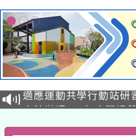
本校115學年度第2次
適應運動共學行動站研
甄選結果公告(無人報名
本館辦理115年度閱讀
科技賦能─人工智慧(AI
暨閱讀推動專業研習
A3數位素養講師名單