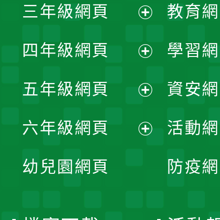
三年級網頁
教育網
選
開
展
單
四年級網頁
學習網
選
開
展
單
五年級網頁
資安網
選
開
展
單
六年級網頁
活動網
選
開
展
單
幼兒園網頁
防疫網
選
開
單
選