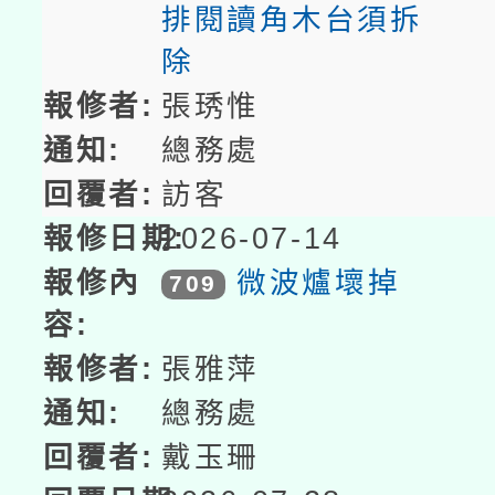
排閱讀角木台須拆
除
張琇惟
總務處
訪客
2026-07-14
微波爐壞掉
709
張雅萍
總務處
戴玉珊