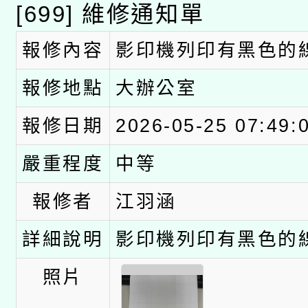
[699] 維修通知單
科技賦能─人工智慧(AI
暨閱讀推動專業研習
A3數位素養講師名單
報修內容
影印機列印有黑色的
礎課程
「數位內容與教學軟體線
報修地點
大辦公室
有關大陸委員會函釋公
pilot」
報修日期
2026-05-25 07:49:
轉知經濟部水利署委託
薪期間赴陸應申請許可
嚴重程度
中等
115年8月22日(星期六)
業技術研究院辦理「11
報修者
江羽涵
2026年桃園地景藝術
桃園市孔廟祈福系列活
用水績優單位及節水達
詳細說明
影印機列印有黑色的
開 智慧啟航」
動」
照片