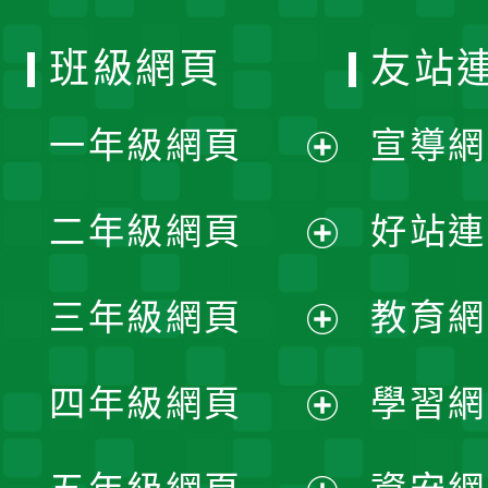
班級網頁
友站
一年級網頁
宣導網
展
二年級網頁
好站連
開
展
三年級網頁
教育網
選
開
展
單
四年級網頁
學習網
選
開
展
單