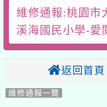
A3數位素養講師名單
礎課程
維修通報:桃園市
「數位內容與教學軟體線
有關大陸委員會函釋公
溪海國民小學-愛
pilot」
轉知經濟部水利署委託
薪期間赴陸應申請許可
115年8月22日(星期六)
業技術研究院辦理「11
2026年桃園地景藝術
桃園市孔廟祈福系列活
用水績優單位及節水達
返回首頁
本校115學年度第2次
開 智慧啟航」
動」
適應運動共學行動站研
甄選結果公告(無人報名
維修通報一覽
本館辦理115年度閱讀