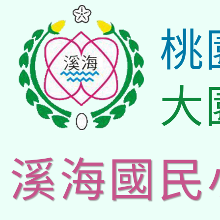
桃
大
溪海國民