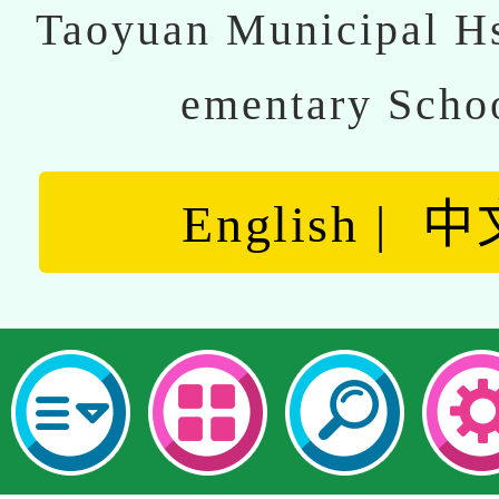
Taoyuan Municipal Hs
ementary Scho
English
中