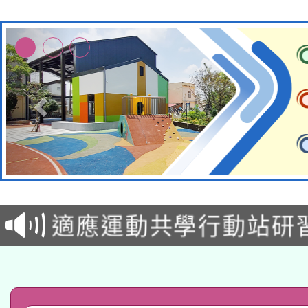
本校115學年度第2次
適應運動共學行動站研
甄選結果公告(無人報名
本館辦理115年度閱讀
科技賦能─人工智慧(AI
暨閱讀推動專業研習