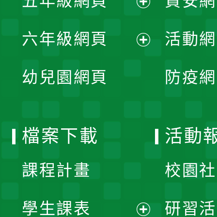
五年級網頁
資安網
選
開
展
單
六年級網頁
活動網
選
開
展
單
幼兒園網頁
防疫網
選
開
單
選
檔案下載
活動
單
課程計畫
校園社
學生課表
研習活