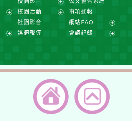
校園影音
公文整合系統
選
開
展
校園活動
事項通報
單
選
開
展
展
社團影音
網站FAQ
單
選
開
開
展
媒體報導
會議記錄
單
選
選
開
展
展
單
單
選
開
開
單
選
選
單
單
返回首頁
返回頂端