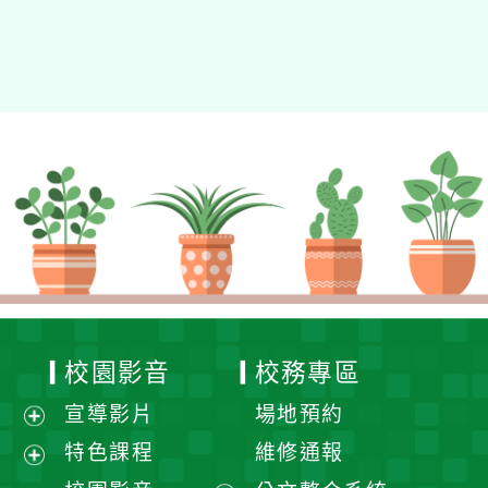
校園影音
校務專區
宣導影片
場地預約
展
特色課程
維修通報
開
展