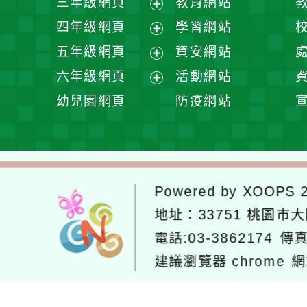
三年級網頁
教育網站
選
開
展
四年級網頁
學習網站
單
選
開
展
五年級網頁
資安網站
單
選
開
展
六年級網頁
活動網站
單
選
開
展
幼兒園網頁
防疫網站
單
選
開
單
選
單
Powered by
XOOPS
2
地址：
33751 桃園市
電話:03-3862174
傳真
建議瀏覽器 chrome
網
網站設計：
Neil網站設計