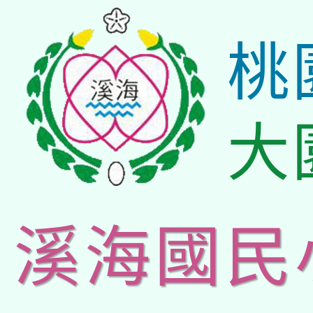
桃
大
溪海國民