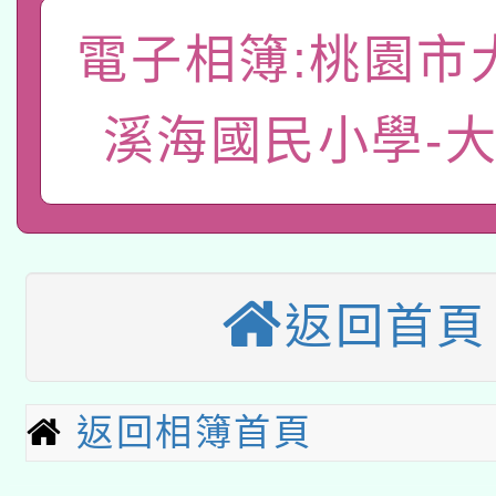
關事宜
函轉國家教育研究院中心
電子相簿:桃園市
國立臺灣師範大學辦理「1
轉知教育部國民及學前
原住民族教育政策研討
年度健康促進學校輔導
溪海國民小學-
函轉國立臺灣師範大學
新北市政府教育局辦理「
族教育國際趨勢與發展
業成長研習」實施計畫
轉知有關國立成功大學
族語言臺北學習中心11
師專業成長研習實施計
教育部國民及學前教育署「
文教學共融平台-教案
「族語學習班」招生簡章
方素養工作坊新北場」
返回首頁
轉知經濟部水利署委託
年度COVID-19疫苗
件」活動簡章
115年8月22日(星期六)
業技術研究院辦理「11
接種對象擴大為「滿6
返回相簿首頁
2026年桃園地景藝術
桃園市孔廟祈福系列活
用水績優單位及節水達
接種之民眾」措施，延長
「2026桃園藝術巡演