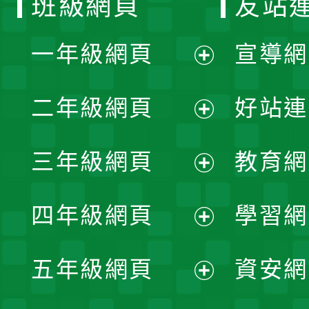
班級網頁
友站
一年級網頁
宣導網
展
二年級網頁
好站連
開
展
三年級網頁
教育網
選
開
展
單
四年級網頁
學習網
選
開
展
單
五年級網頁
資安網
選
開
展