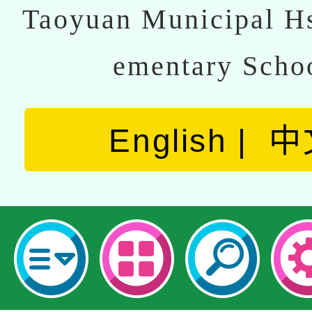
Taoyuan Municipal Hs
ementary Scho
English
中