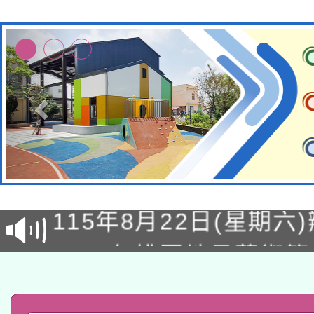
轉知經濟部水利署委託
115年8月22日(星期六)
業技術研究院辦理「11
2026年桃園地景藝術
桃園市孔廟祈福系列活
用水績優單位及節水達
「2026桃園藝術巡演
開 智慧啟航」
動」
轉知教育部國民及學前