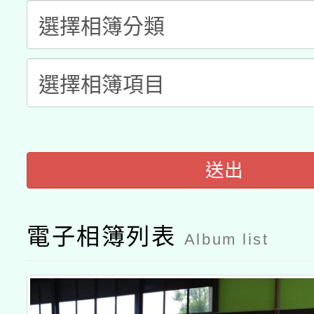
開 智慧啟航」
動」
月28日止
轉知教育部國民及學前
關事宜
函轉國家教育研究院中心
國立臺灣師範大學辦理「1
轉知教育部國民及學前
原住民族教育政策研討
年度健康促進學校輔導
函轉國立臺灣師範大學
新北市政府教育局辦理「
族教育國際趨勢與發展
業成長研習」實施計畫
送出
轉知有關國立成功大學
族語言臺北學習中心11
師專業成長研習實施計
教育部國民及學前教育署「
文教學共融平台-教案
「族語學習班」招生簡章
方素養工作坊新北場」
電子相簿列表
Album list
年度COVID-19疫苗
件」活動簡章
接種對象擴大為「滿6