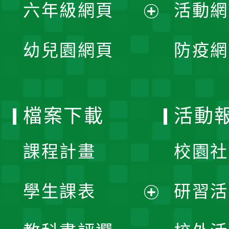
單
六年級網頁
活動網
選
開
展
單
幼兒園網頁
防疫網
選
開
單
選
檔案下載
活動
單
課程計畫
校園社
學生課表
研習活
展