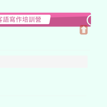
客語寫作培訓營
開
啟
上
方
區
塊