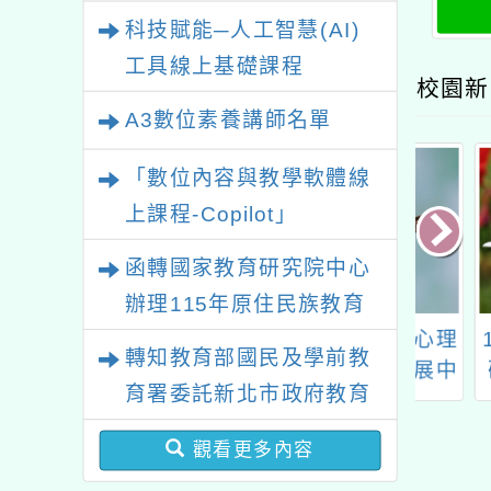
業研習
科技賦能─人工智慧(AI)
工具線上基礎課程
校園新
A3數位素養講師名單
「數位內容與教學軟體線
上課程-Copilot」
函轉國家教育研究院中心
辦理115年原住民族教育
數位教學指引3.0
國立臺灣師範大學心理
115
政策研討會「原住民族教
轉知教育部國民及學前教
師培力工作坊
與教育測驗研究發展中
研習
育國際趨勢與發展」
育署委託新北市政府教育
心辦理112年度「素養
次方
局辦理「115年度教師專
導向課室評量資源建置
觀看更多內容
暨推廣計畫」探究實作
業成長研習實施計畫－夢