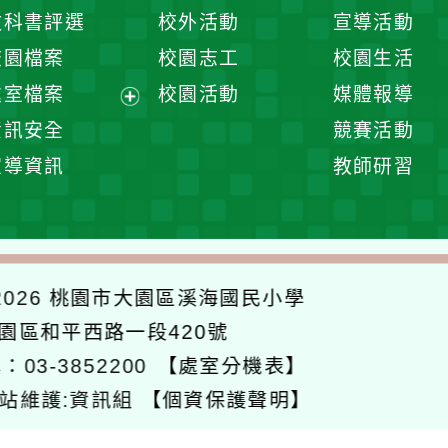
開
展
教科書評選
校外活動
宣導活動
選
開
校園檔案
校園志工
校園生活
單
選
處室檔案
校園活動
媒體報導
單
展
資訊安全
競賽活動
開
宣導資訊
教師研習
選
單
026
桃園市大園區溪海國民小學
大園區和平西路一段420號
：03-3852200
【處室分機表】
站維護:資訊組
【個資保護聲明】