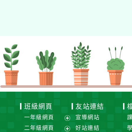
評量專題講座
的N次方素養工作坊新北
場」計畫
班級網頁
友站連結
一年級網頁
宣導網站
展
二年級網頁
好站連結