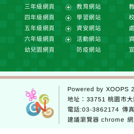
開
展
三年級網頁
教育網站
選
開
展
四年級網頁
學習網站
單
選
開
展
五年級網頁
資安網站
單
選
開
展
六年級網頁
活動網站
單
選
開
展
幼兒園網頁
防疫網站
單
選
開
單
選
單
Powered by
XOOPS
2
地址：
33751 桃園市
電話:03-3862174
傳真
建議瀏覽器 chrome
網
網站設計：