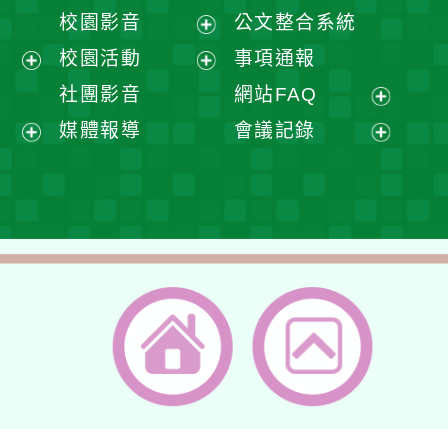
開
展
校園影音
公文整合系統
選
開
展
校園活動
事項通報
單
選
開
展
展
社團影音
網站FAQ
單
選
開
開
展
媒體報導
會議記錄
單
選
選
開
展
展
單
單
選
開
開
單
選
選
單
單
返回首頁
返回頂端