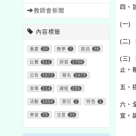
四、
教師會新聞
(
一
)
內容標籤
(
二
)
重要
20
教學
7
資訊
38
(
三
)
比賽
511
研習
1706
止，
公告
1572
報名
1473
五、
宣導
114
課程
205
活動
1054
節日
2
特色
1
六、
學習
75
注意
33
宜，