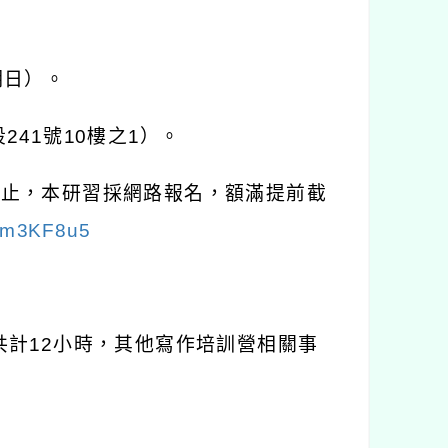
期日）。
段
241
號
10
樓之
1
）。
截止，本研習採網路報名，額滿提前截
xdm3KF8u5
共計
12
小時，其他寫作培訓營相關事