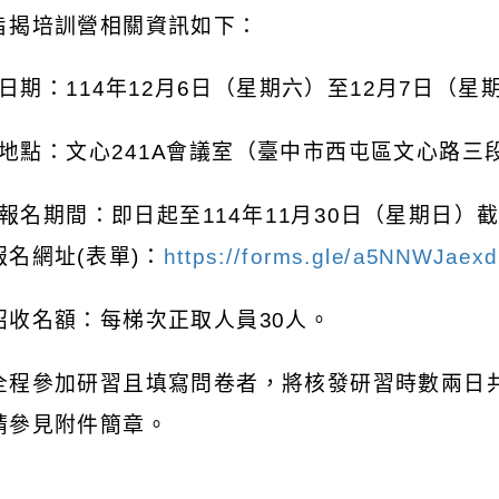
旨揭培訓營相關資訊如下：
日期：
114
年
12
月
6
日（星期六）至
12
月
7
日（星
地點：文心
241A
會議室（臺中市西屯區文心路三
報名期間：即日起至
114
年
11
月
30
日（星期日）
報名網址
(
表單
)
：
https://forms.gle/a5NNWJae
招收名額：每梯次正取人員
30
人。
全程參加研習且填寫問卷者，將核發研習時數兩日
請參見附件簡章。