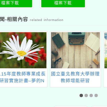
營（中部場）
營（中部場）公文
檔案下載
檔案下載
聞-相關內容
related information
年度教師專業成長
國立臺北教育大學辦理
「協助
實施計畫–夢的N
教師增能研習
素養工作坊–中二
「B2.PBL 教學應用工
區(南投場)
作坊」