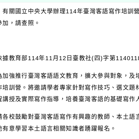
：有關國立中央大學辦理
114
年臺灣客語寫作培訓
參加，請查照。
：
依據教育部
114
年
11
月
12
日臺教社
(
四
)
字第
114011
為加強推行臺灣客語語文教育，擴大參與對象，及
作培訓營。將邀請學者專家針對寫作技巧、選文題
程講授及實際寫作指導，培養臺灣客語的基礎寫作
請各校鼓勵對臺灣客語寫作有興趣的教師、本土語
他有意學習本土語言相關知識者踴躍報名。