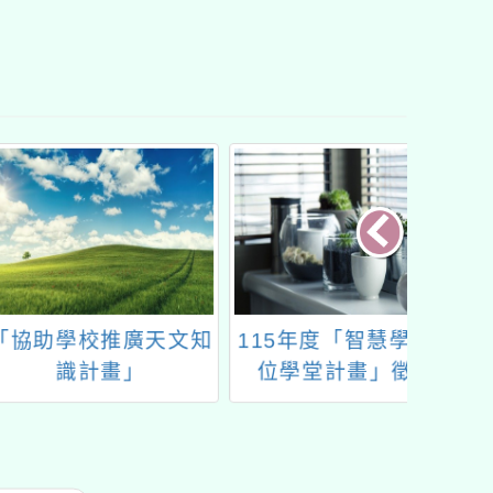
學校推廣天文知
115年度「智慧學校數
有關本
識計畫」
位學堂計畫」徵件
小學
案-
體」H
軟體