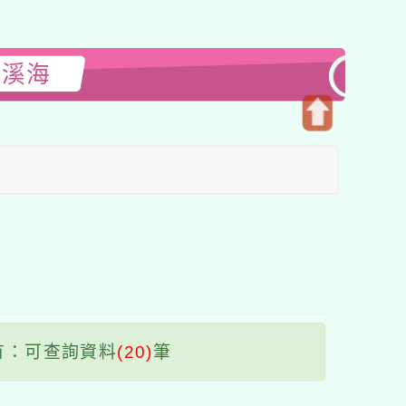
閱溪海
開
啟
上
方
區
塊
有：可查詢資料
(20)
筆