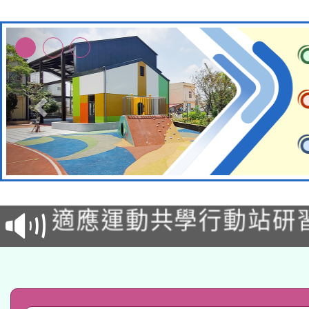
本校115學年度第2次
適應運動共學行動站研
招甄選結果公告(無人
本館辦理115年度閱讀
招)
科技賦能─人工智慧(AI
暨閱讀推動專業研習