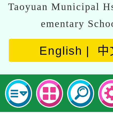
Taoyuan Municipal Hs
ementary Scho
English
中