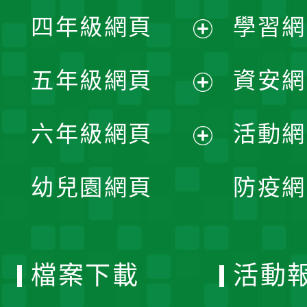
展
單
四年級網頁
學習網
選
開
展
單
五年級網頁
資安網
選
開
展
單
六年級網頁
活動網
選
開
展
單
幼兒園網頁
防疫網
選
開
單
選
檔案下載
活動
單