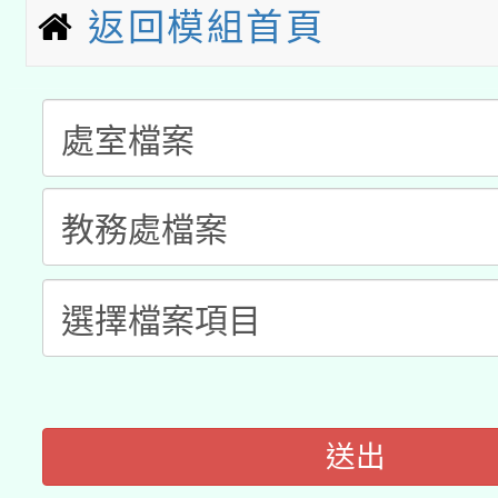
科技賦能─人工智慧(AI
暨閱讀推動專業研習
返回模組首頁
A3數位素養講師名單
礎課程
「數位內容與教學軟體線
有關大陸委員會函釋公
pilot」
轉知經濟部水利署委託
薪期間赴陸應申請許可
115年8月22日(星期六)
業技術研究院辦理「11
2026年桃園地景藝術
桃園市孔廟祈福系列活
用水績優單位及節水達
開 智慧啟航」
動」
送出