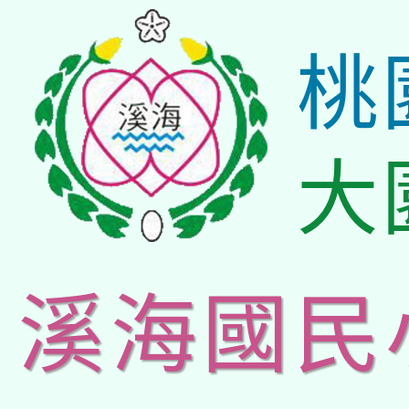
桃
大
溪海國民