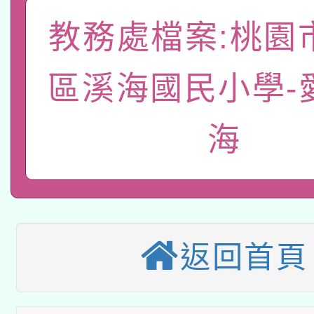
A3數位素養講師名單
礎課程
教務處檔案:桃園
「數位內容與教學軟體線
有關大陸委員會函釋公
pilot」
區溪海國民小學-
轉知經濟部水利署委託
薪期間赴陸應申請許可
海
115年8月22日(星期六)
業技術研究院辦理「11
2026年桃園地景藝術
桃園市孔廟祈福系列活
用水績優單位及節水達
本校115學年度第2次
開 智慧啟航」
動」
適應運動共學行動站研
返回首頁
招甄選結果公告(無人
本館辦理115年度閱讀
招)