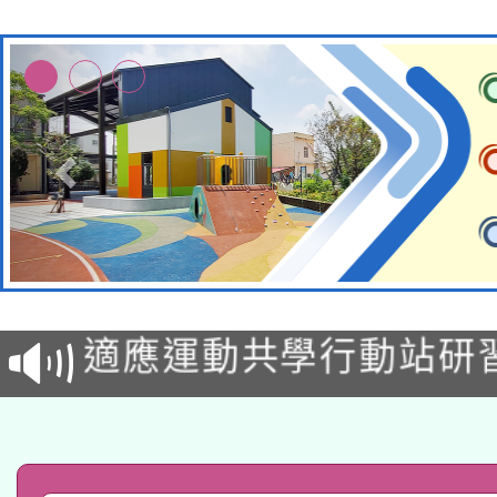
本校115學年度第2次
適應運動共學行動站研
招甄選結果公告(無人
本館辦理115年度閱讀
招)
科技賦能─人工智慧(AI
暨閱讀推動專業研習