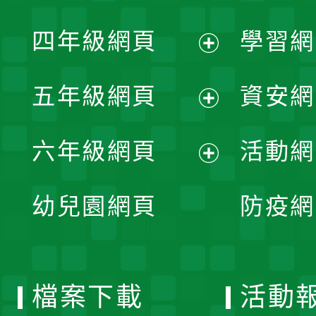
開
展
單
四年級網頁
學習網
選
開
展
單
五年級網頁
資安網
選
開
展
單
六年級網頁
活動網
選
開
展
單
幼兒園網頁
防疫網
選
開
單
選
檔案下載
活動
單