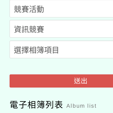
科技賦能─人工智慧(AI
暨閱讀推動專業研習
A3數位素養講師名單
礎課程
「數位內容與教學軟體線
有關大陸委員會函釋公
pilot」
轉知經濟部水利署委託
薪期間赴陸應申請許可
115年8月22日(星期六)
業技術研究院辦理「11
2026年桃園地景藝術
桃園市孔廟祈福系列活
送出
用水績優單位及節水達
開 智慧啟航」
動」
電子相簿列表
Album list