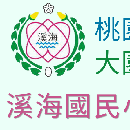
桃
大
溪海國民