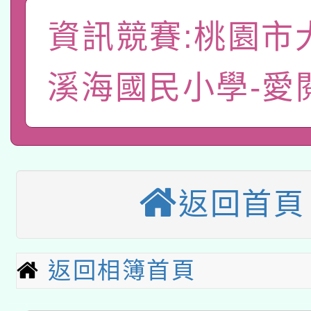
A3數位素養講師名單
礎課程
資訊競賽:桃園市
「數位內容與教學軟體線
有關大陸委員會函釋公
溪海國民小學-愛
pilot」
轉知經濟部水利署委託
薪期間赴陸應申請許可
115年8月22日(星期六)
業技術研究院辦理「11
2026年桃園地景藝術
桃園市孔廟祈福系列活
用水績優單位及節水達
返回首頁
本校115學年度第2次
開 智慧啟航」
動」
適應運動共學行動站研
招甄選結果公告(無人
返回相簿首頁
本館辦理115年度閱讀
招)