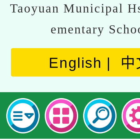
Taoyuan Municipal Hs
ementary Scho
English
中