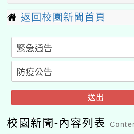
本館辦理115年度閱讀
招)
返回校園新聞首頁
科技賦能─人工智慧(AI
暨閱讀推動專業研習
A3數位素養講師名單
礎課程
「數位內容與教學軟體線
有關大陸委員會函釋公
pilot」
轉知經濟部水利署委託
薪期間赴陸應申請許可
115年8月22日(星期六)
業技術研究院辦理「11
送出
2026年桃園地景藝術
桃園市孔廟祈福系列活
用水績優單位及節水達
校園新聞-內容列表
Conten
開 智慧啟航」
動」