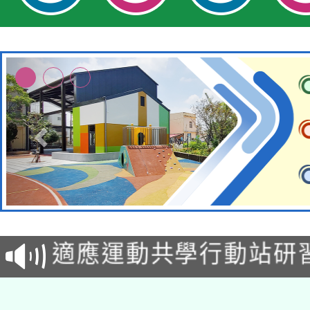
本校115學年度第2次
適應運動共學行動站研
招甄選結果公告(無人
本館辦理115年度閱讀
招)