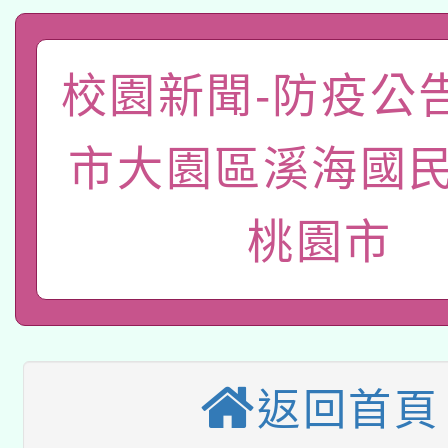
科技賦能─人工智慧(AI
暨閱讀推動專業研習
A3數位素養講師名單
礎課程
校園新聞-防疫公
「數位內容與教學軟體線
有關大陸委員會函釋公
市大園區溪海國民
pilot」
轉知經濟部水利署委託
薪期間赴陸應申請許可
桃園市
115年8月22日(星期六)
業技術研究院辦理「11
2026年桃園地景藝術
桃園市孔廟祈福系列活
用水績優單位及節水達
本校115學年度第2次
開 智慧啟航」
動」
返回首頁
適應運動共學行動站研
招甄選結果公告(無人