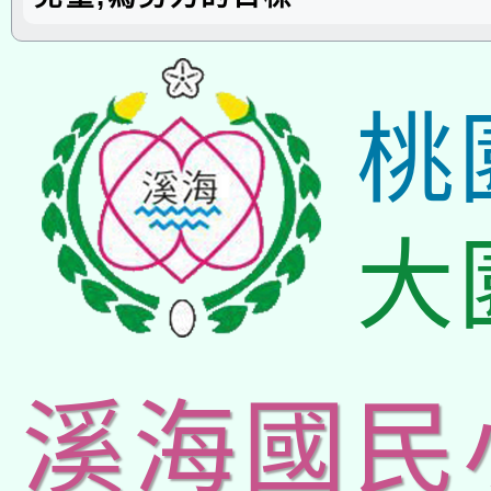
桃
大
溪海國民