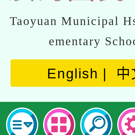
Taoyuan Municipal Hs
ementary Scho
English
中