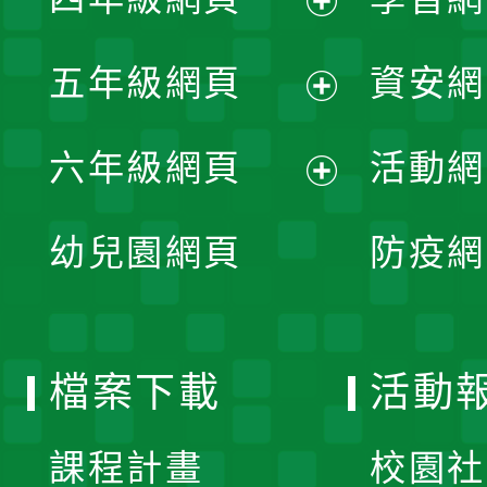
選
開
展
單
五年級網頁
資安網
選
開
展
單
六年級網頁
活動網
選
開
展
單
幼兒園網頁
防疫網
選
開
單
選
檔案下載
活動
單
課程計畫
校園社