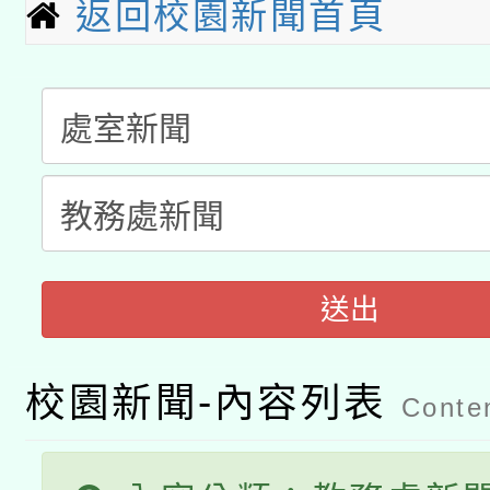
返回校園新聞首頁
「數位內容與教學軟體線
有關大陸委員會函釋公
pilot」
轉知經濟部水利署委託
薪期間赴陸應申請許可
115年8月22日(星期六)
業技術研究院辦理「11
2026年桃園地景藝術
桃園市孔廟祈福系列活
用水績優單位及節水達
送出
開 智慧啟航」
動」
校園新聞-內容列表
Conten