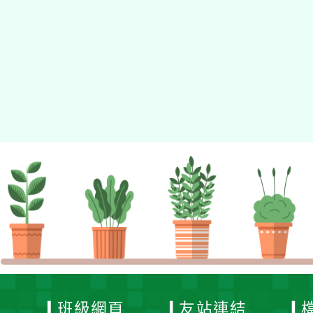
習」
盃硬
班級網頁
友站連結