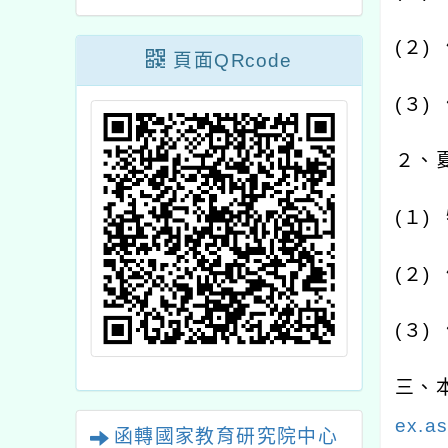
(
２
)
頁面QRcode
(
３
)
２、
(
１
)
(
２
)
(
３
)
三、
ex.a
函轉國家教育研究院中心