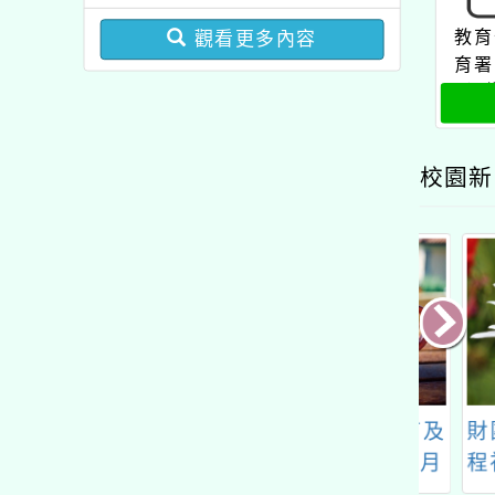
圓夢基金計畫』海外翱翔
增能課程計畫
組G-4-6『健康學一下』
教育
觀看更多內容
育署
澳洲塔斯馬尼亞大學參訪
署）
活動成果發表會」
小本
校園新
國民小學辦理
桃園市大溪自造教育及
財團法
4學年度書法教學
科技中心114年十二月
程社會
專業成長課程研
份教師研習計畫
金會辦