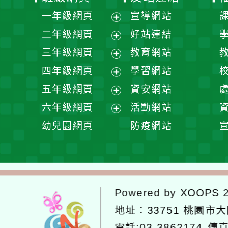
一年級網頁
宣導網站
展
二年級網頁
好站連結
開
展
三年級網頁
教育網站
選
開
展
四年級網頁
學習網站
單
選
開
展
五年級網頁
資安網站
單
選
開
展
六年級網頁
活動網站
單
選
開
展
幼兒園網頁
防疫網站
單
選
開
單
選
單
Powered by
XOOPS
2
地址：
33751 桃園市
電話:03-3862174
傳真