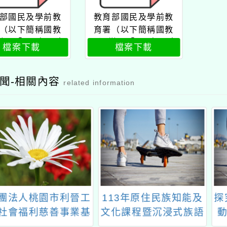
部國民及學前教
教育部國民及學前教
（以下簡稱國教
育署（以下簡稱國教
辦理「114年國中
署）辦理「114年國中
檔案下載
檔案下載
土教育教材徵集
小本土教育教材徵集
計畫」公文
計畫」實施計畫
聞-相關內容
related information
人桃園市利晉工
113年原住民族知能及
探究與
福利慈善事業基
文化課程暨沉浸式族語
動中
理「第七屆利晉
教學教師增能工作坊-
建模