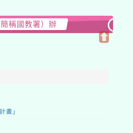
下簡稱國教署）辦
開
啟
上
方
區
塊
計畫」