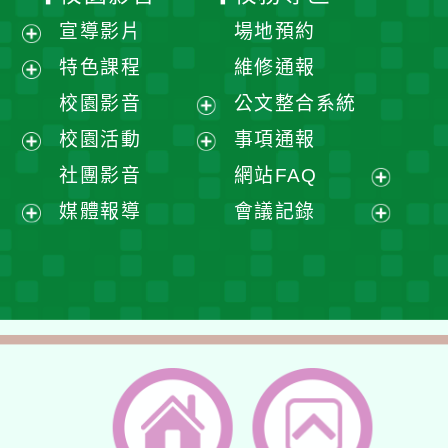
宣導影片
場地預約
展
特色課程
維修通報
開
展
校園影音
公文整合系統
選
開
展
校園活動
事項通報
單
選
開
展
展
社團影音
網站FAQ
單
選
開
開
展
媒體報導
會議記錄
單
選
選
開
展
展
單
單
選
開
開
單
選
選
單
單