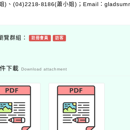
姐
)
、
(04)2218-8186(
蕭小姐
)
；
Email
：
gladsum
瀏覽群組：
註冊會員
訪客
附件下載
Download attachment