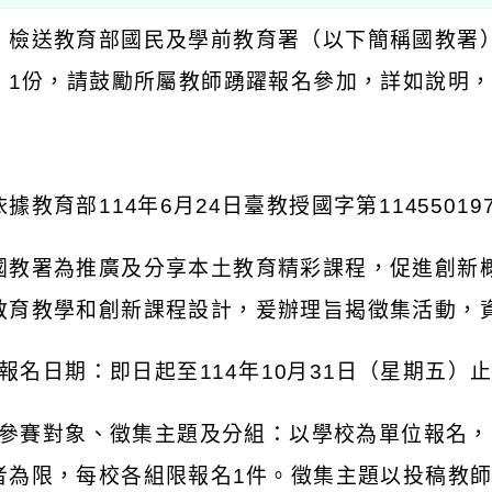
：檢送教育部國民及學前教育署（以下簡稱國教署
」
1
份，請鼓勵所屬教師踴躍報名參加，詳如說明
：
依據教育部
114
年
6
月
24
日臺教授國字第
11455019
國教署為推廣及分享本土教育精彩課程，促進創新
教育教學和創新課程設計，爰辦理旨揭徵集活動，
報名日期：即日起至
114
年
10
月
31
日（星期五）
參賽對象、徵集主題及分組：以學校為單位報名，
者為限，每校各組限報名
1
件。徵集主題以投稿教