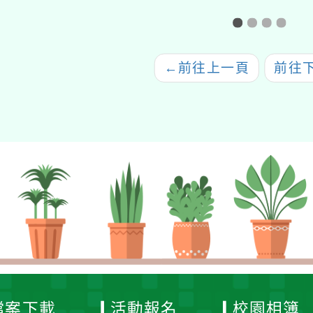
筆字徵件活動」
賽德克族場次
←
前往上一頁
前往
檔案下載
活動報名
校園相簿