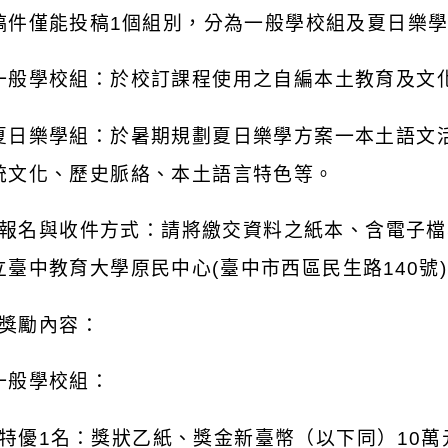
稿件僅能投稿
1
個組別，分為一般學校組及夏日樂
一般學校組：於校訂課程使用之自編本土教育及文
夏日樂學組：於暑期規劃夏日樂學方案一本土語文
統文化、歷史脈絡、本土語言特色等。
報名與收件方式：請將繳交資料之紙本、含電子檔
立臺中教育大學原民中心
(
臺中市西區民生路
140
號
)
獎勵內容：
一般學校組：
特優
1
名：獎狀乙紙、獎金新臺幣（以下同）
10
萬