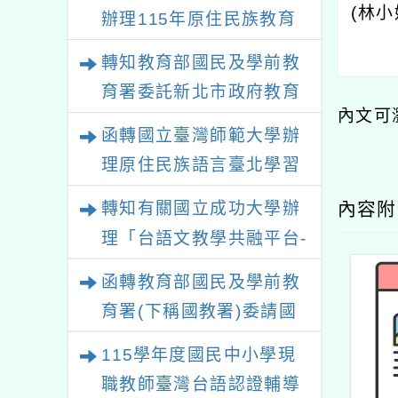
(
林小
辦理115年原住民族教育
政策研討會「原住民族教
轉知教育部國民及學前教
育國際趨勢與發展」
育署委託新北市政府教育
內文可
局辦理「115年度教師專
函轉國立臺灣師範大學辦
業成長研習實施計畫－夢
理原住民族語言臺北學習
的N次方素養工作坊新北
中心115年度第2期「族語
內容
轉知有關國立成功大學辦
場」計畫
學習班」招生簡章及EDM
理「台語文教學共融平台-
教案暨教學示範徵件」活
函轉教育部國民及學前教
動簡章
育署(下稱國教署)委請國
立臺灣師範大學辦理
115學年度國民中小學現
「115年『青年百億海外
職教師臺灣台語認證輔導