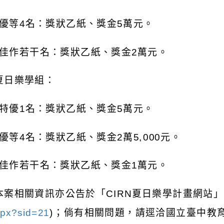
優等
4
名：獎狀乙紙、獎金
5
萬元。
佳作若干名：獎狀乙紙、獎金
2
萬元。
夏日樂學組：
特優
1
名：獎狀乙紙、獎金
5
萬元。
優等
4
名：獎狀乙紙、獎金
2
萬
5,000
元。
佳作若干名：獎狀乙紙、獎金
1
萬元。
本案相關資訊亦公告於「
CIRN
夏日樂學計畫網站」
spx?sid=21
)
；倘有相關問題，請逕洽國立臺中教