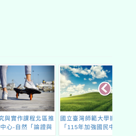
實作課程北區推
國立臺灣師範大學辦理
「11
心-自然「論證與
「115年加強國民中小
-進階工作坊」
學自然科學領域教師操