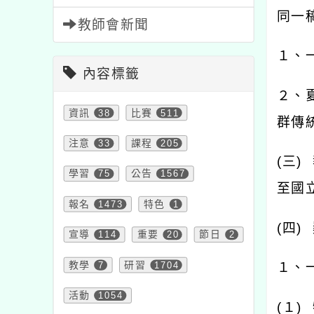
同一
教師會新聞
１、
內容標籤
２、
資訊
38
比賽
511
群傳
注意
33
課程
205
(
三
)
學習
75
公告
1567
至國
報名
1473
特色
1
(
四
)
宣導
114
重要
20
節日
2
教學
7
研習
1704
１、
活動
1054
(
１
)