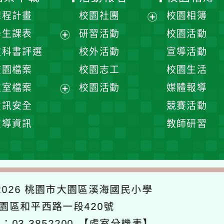
課程計畫
校園社團
校園相簿
展
學生課表
研習活動
校園活動
開
展
教科書評選
校外活動
宣導活動
選
開
校園檔案
校園志工
校園生活
單
選
處室檔案
校園活動
媒體報導
單
展
資訊安全
競賽活動
開
宣導資訊
教師研習
選
單
026
桃園市大園區溪海國民小學
大園區和平西路一段420號
：03-3852200
【處室分機表】