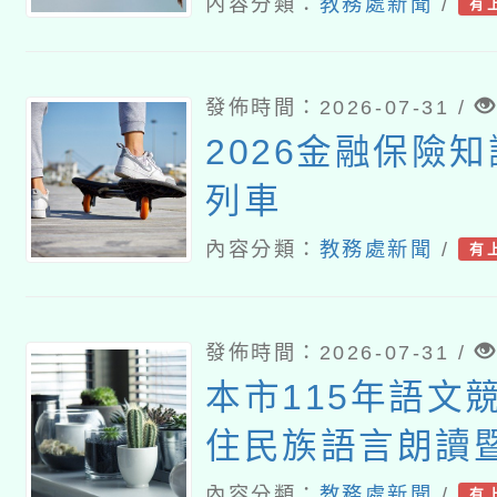
難問題與有效教
內容分類：
教務處新聞
/
有
分享研習」
發佈時間：2026-07-31 /
2026金融保險
列車
內容分類：
教務處新聞
/
有
發佈時間：2026-07-31 /
本市115年語文
住民族語言朗讀
境式演說競賽報
內容分類：
教務處新聞
/
有