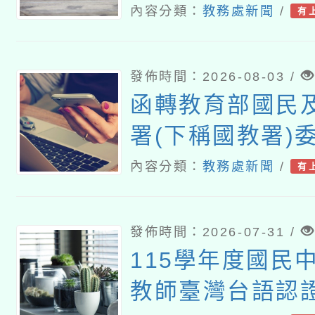
暨教學示範徵件
內容分類：
教務處新聞
/
有
發佈時間：2026-08-03 /
函轉教育部國民
署(下稱國教署)
灣師範大學辦理「
內容分類：
教務處新聞
/
有
『青年百億海外
畫』海外翱翔組G-
發佈時間：2026-07-31 /
康學一下』澳洲
115學年度國民
大學參訪活動成
教師臺灣台語認