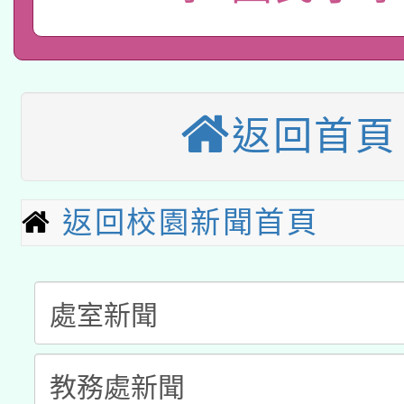
A3數位素養講師名單
礎課程
本校115學年度第1次
本校115學年度第2次
第3次招考甄選結果公告
返回首頁
有關原住民族委員會11
次招考甄選結果公告(尚
兒童少年暑期犯罪預防
公告之原住民族歲時祭
返回校園新聞首頁
有關本府115年70歲
答一案
一案。
本校115學年度第2次
人員健康講座「吃得安
適應運動共學行動站研
招甄選結果公告(無人
心」，鼓勵退休同仁踴
本館辦理115年度閱讀
招)
案。