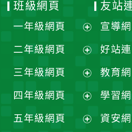
班級網頁
友站
一年級網頁
宣導網
展
二年級網頁
好站連
開
展
三年級網頁
教育網
選
開
展
單
四年級網頁
學習網
選
開
展
單
五年級網頁
資安網
選
開
展