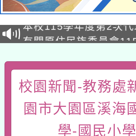
本校115學年度第1次
本校115學年度第2次
第3次招考甄選結果公告
有關原住民族委員會11
次招考甄選結果公告(尚
兒童少年暑期犯罪預防
公告之原住民族歲時祭
有關本府115年70歲
答一案
一案。
本校115學年度第2次
人員健康講座「吃得安
校園新聞-教務處
適應運動共學行動站研
招甄選結果公告(無人
心」，鼓勵退休同仁踴
園市大園區溪海
本館辦理115年度閱讀
招)
案。
科技賦能─人工智慧(AI
暨閱讀推動專業研習
學-國民小