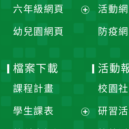
單
六年級網頁
活動網
選
開
展
單
幼兒園網頁
防疫網
選
開
單
選
檔案下載
活動
單
課程計畫
校園社
學生課表
研習活
展