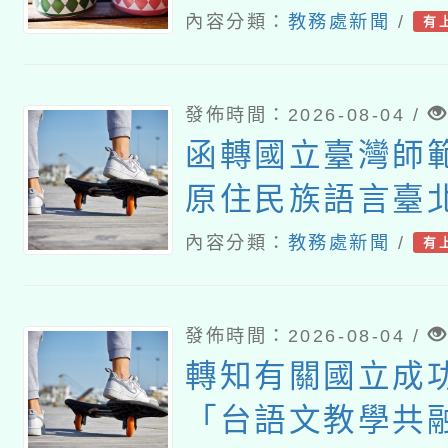
理「115年度教
內容分類：
教務處新聞
/
有
研習實施計畫－
素養工作坊新北
發佈時間：2026-08-04 /
函轉國立臺灣師
原住民族語言臺
115年度第2期
內容分類：
教務處新聞
/
有
班」招生簡章及E
發佈時間：2026-08-04 /
轉知有關國立成
「台語文教學共