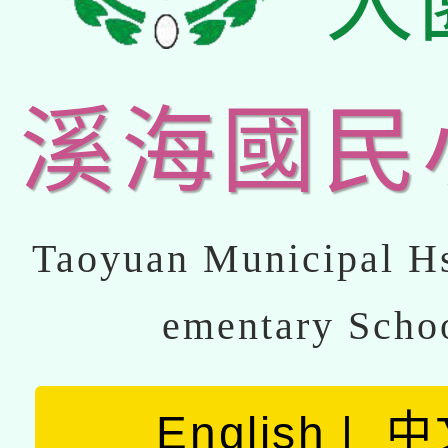
大
溪海國民
Taoyuan Municipal Hs
ementary Scho
English
中