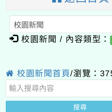
有關大陸委員會函釋公
pilot」
轉知經濟部水利署委託
薪期間赴陸應申請許可
115年8月22日(星期六)
業技術研究院辦理「11
校園新聞 / 內容類型：
2026年桃園地景藝術
桃園市孔廟祈福系列活
用水績優單位及節水達
「2026桃園藝術巡演
開 智慧啟航」
動」
轉知教育部國民及學前
關事宜
校園新聞首頁
/瀏覽：37
國立臺灣師範大學辦理「1
年度健康促進學校輔導
搜尋