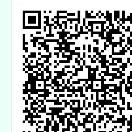
計畫-論壇計畫成
及
果發表會-宜探究
境師生聯展暨專
題研習」