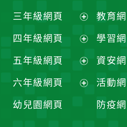
開
展
三年級網頁
教育網
選
開
展
單
四年級網頁
學習網
選
開
展
單
五年級網頁
資安網
選
開
展
單
六年級網頁
活動網
選
開
展
單
幼兒園網頁
防疫網
選
開
單