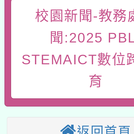
轉知經濟部水利署委託
薪期間赴陸應申請許可
校園新聞-教務
115年8月22日(星期六)
業技術研究院辦理「11
聞:2025 PBL
2026年桃園地景藝術
桃園市孔廟祈福系列活
用水績優單位及節水達
「2026桃園藝術巡演
STEMAICT數
開 智慧啟航」
動」
轉知教育部國民及學前
關事宜
育
本館辦理115年度閱讀
國立臺灣師範大學辦理「1
科技賦能─人工智慧(AI
暨閱讀推動專業研習
年度健康促進學校輔導
A3數位素養講師名單
礎課程
業成長研習」實施計畫
「數位內容與教學軟體線
返回首頁