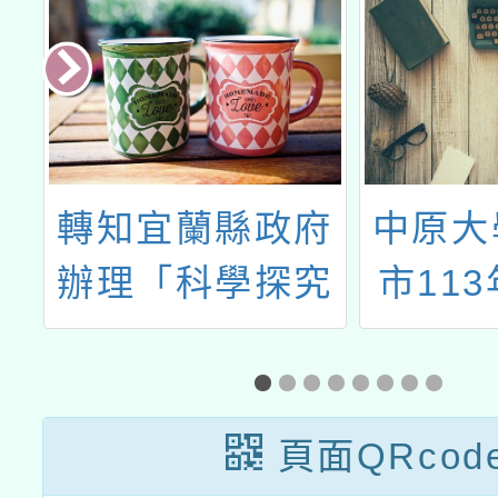
4
轉知宜蘭縣政府
中原大
動
辦理「科學探究
市11
教學教師專業社
課後照
群暨科學教育成
員18
果交流論壇研究
訓練課
頁面QRcod