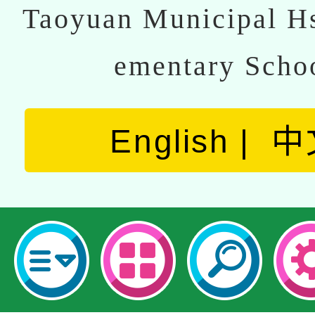
Taoyuan Municipal Hs
ementary Scho
English
中