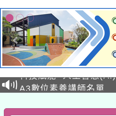
本館辦理115年度閱讀
科技賦能─人工智慧(AI
暨閱讀推動專業研習
A3數位素養講師名單
礎課程
「數位內容與教學軟體線
有關大陸委員會函釋公
pilot」