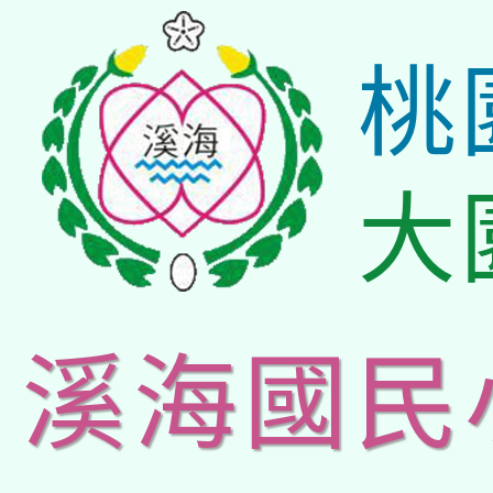
桃
大
溪海國民