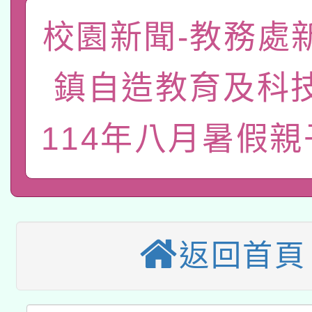
「數位內容與教學軟體線
校園新聞-教務處
有關大陸委員會函釋公
pilot」
鎮自造教育及科
轉知經濟部水利署委託
薪期間赴陸應申請許可
115年8月22日(星期六)
業技術研究院辦理「11
114年八月暑假
2026年桃園地景藝術
桃園市孔廟祈福系列活
用水績優單位及節水達
本校115學年度第2次
開 智慧啟航」
動」
適應運動共學行動站研
招甄選結果公告(無人
返回首頁
本館辦理115年度閱讀
招)
科技賦能─人工智慧(AI
暨閱讀推動專業研習