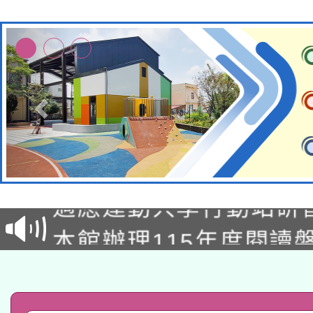
本校115學年度第2次
適應運動共學行動站研
招甄選結果公告(無人
本館辦理115年度閱讀
招)
科技賦能─人工智慧(AI
暨閱讀推動專業研習
A3數位素養講師名單
礎課程