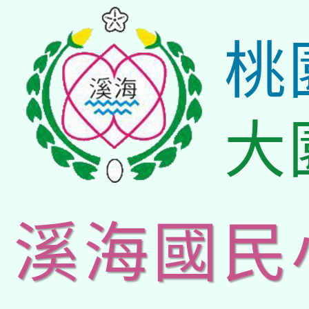
桃
大
溪海國民