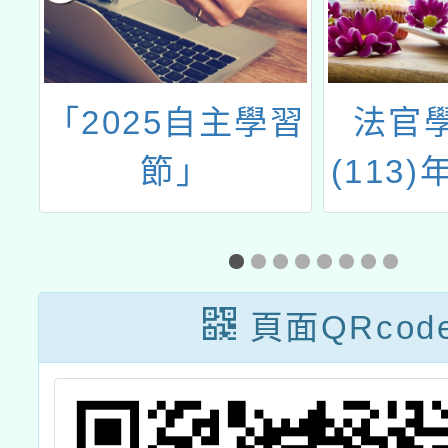
民
「2025自主學習
法官
技
節」
(113)
計
至7月
廣
「113
學教師
頁面QRcod
會」