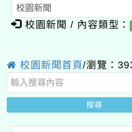
A3數位素養講師名單
礎課程
校園新聞 / 內容類型：
「數位內容與教學軟體線
有關大陸委員會函釋公
pilot」
轉知經濟部水利署委託
薪期間赴陸應申請許可
校園新聞首頁
/瀏覽：39
115年8月22日(星期六)
業技術研究院辦理「11
2026年桃園地景藝術
桃園市孔廟祈福系列活
用水績優單位及節水達
開 智慧啟航」
動」
搜尋