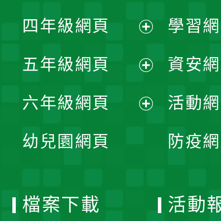
展
單
四年級網頁
學習網
選
開
展
單
五年級網頁
資安網
選
開
展
單
六年級網頁
活動網
選
開
展
單
幼兒園網頁
防疫網
選
開
單
選
檔案下載
活動
單