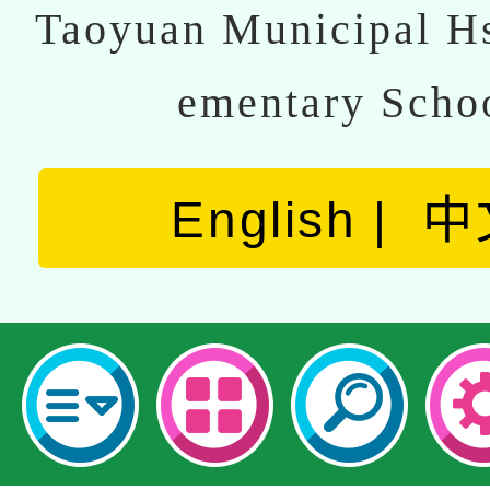
Taoyuan Municipal Hs
ementary Scho
English
中