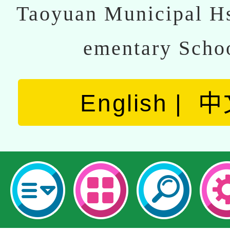
Taoyuan Municipal Hs
ementary Scho
English
中