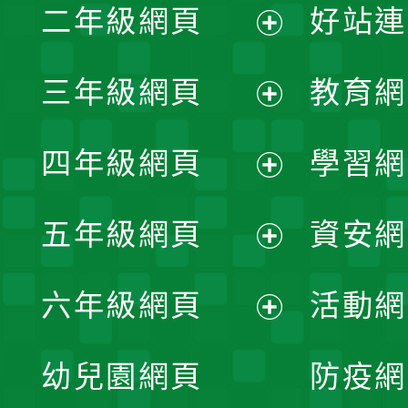
二年級網頁
好站連
開
展
三年級網頁
教育網
選
開
展
單
四年級網頁
學習網
選
開
展
單
五年級網頁
資安網
選
開
展
單
六年級網頁
活動網
選
開
展
單
幼兒園網頁
防疫網
選
開