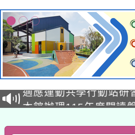
本校115學年度第2次
適應運動共學行動站研
招甄選結果公告(無人
本館辦理115年度閱讀
招)
科技賦能─人工智慧(AI
暨閱讀推動專業研習
A3數位素養講師名單