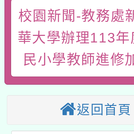
礎課程
「數位內容與教學軟體線
校園新聞-教務處
有關大陸委員會函釋公
pilot」
華大學辦理113
轉知經濟部水利署委託
薪期間赴陸應申請許可
民小學教師進修
115年8月22日(星期六)
業技術研究院辦理「11
2026年桃園地景藝術
桃園市孔廟祈福系列活
用水績優單位及節水達
本校115學年度第2次
開 智慧啟航」
動」
適應運動共學行動站研
招甄選結果公告(無人
返回首頁
本館辦理115年度閱讀
招)
科技賦能─人工智慧(AI