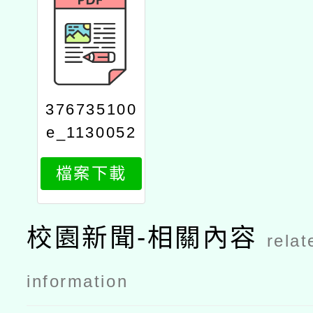
376735100
e_1130052
666_attach
檔案下載
1
校園新聞-相關內容
relat
information