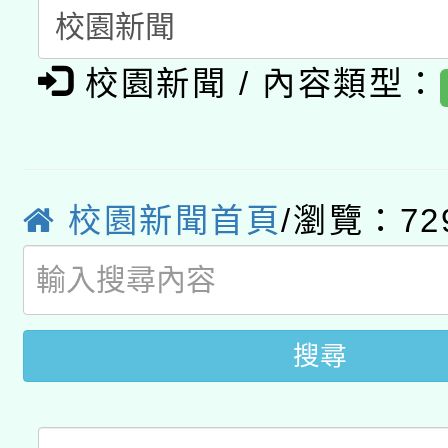
暨閱讀推動專業研習
A3數位素養講師名單
礎課程
校園新聞 / 內容類型：
「數位內容與教學軟體線
有關大陸委員會函釋公
pilot」
轉知經濟部水利署委託
薪期間赴陸應申請許可
校園新聞首頁
/瀏覽：72
115年8月22日(星期六)
業技術研究院辦理「11
2026年桃園地景藝術
桃園市孔廟祈福系列活
用水績優單位及節水達
開 智慧啟航」
搜尋
動」