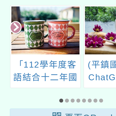
辦
「112學年度客
(平鎮
美
語結合十二年國
Chat
4
教校訂課程」與
應用
書
「112學年度客
業
語沉浸式教學」