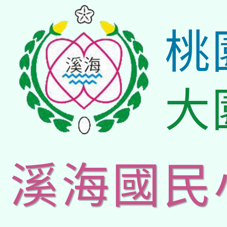
桃
大
溪海國民