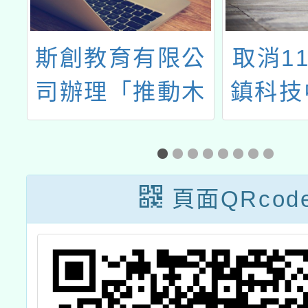
測
斯創教育有限公
取消11
正
司辦理「推動木
鎮科技
育發展與輔導計
中資科
畫」
教學─
模擬器
頁面QRcod
技教