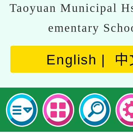
Taoyuan Municipal Hs
ementary Scho
English
中