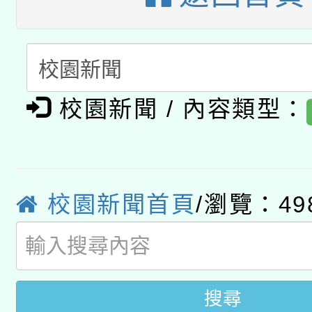
開 智慧啟航」
動」
月28日止
轉知教育部國民及學前
關事宜
函轉國家教育研究院中心
國立臺灣師範大學辦理「1
轉知教育部國民及學前
原住民族教育政策研討
校園新聞 / 內容類型：
年度健康促進學校輔導
函轉國立臺灣師範大學
新北市政府教育局辦理「
族教育國際趨勢與發展
業成長研習」實施計畫
轉知有關國立成功大學
族語言臺北學習中心11
師專業成長研習實施計
校園新聞首頁
/瀏覽：49
教育部國民及學前教育署「
文教學共融平台-教案
「族語學習班」招生簡章
方素養工作坊新北場」
年度COVID-19疫苗
件」活動簡章
接種對象擴大為「滿6
搜尋