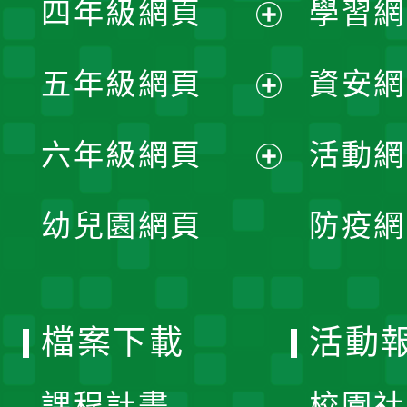
四年級網頁
學習網
選
開
展
單
五年級網頁
資安網
選
開
展
單
六年級網頁
活動網
選
開
展
單
幼兒園網頁
防疫網
選
開
單
選
檔案下載
活動
單
課程計畫
校園社