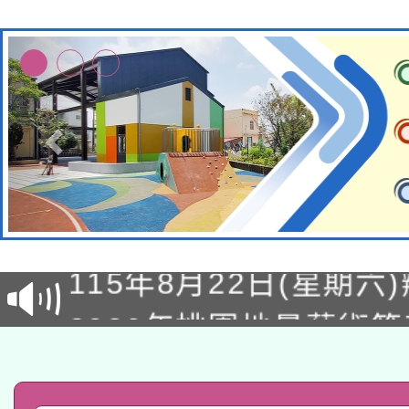
轉知經濟部水利署委託
115年8月22日(星期六)
業技術研究院辦理「11
2026年桃園地景藝術
桃園市孔廟祈福系列活
用水績優單位及節水達
「2026桃園藝術巡演
開 智慧啟航」
動」
轉知教育部國民及學前