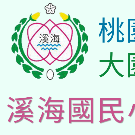
桃
大
溪海國民