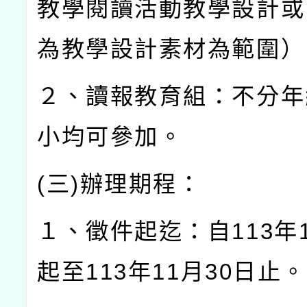
教學閱讀活動教學設計或
為教學設計素材為範圍）
２、讀報教育組：不分年
小均可參加。
(
三
)
辦理期程：
１、徵件起迄：自
113
年
起至
113
年
11
月
30
日止。