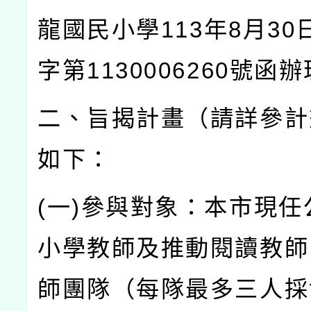
龍國民小學
113
年
8
月
30
字第
1130006260
號函辦
二、旨揭計畫（請詳參計
如下：
(
一
)
參與對象：本市現任
小學教師及推動閱讀教師
師團隊（每隊最多三人採