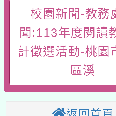
關事宜
校園新聞-教務
函轉國家教育研究院中心
國立臺灣師範大學辦理「1
轉知教育部國民及學前
原住民族教育政策研討
年度健康促進學校輔導
聞:113年度閱讀
函轉國立臺灣師範大學
新北市政府教育局辦理「
族教育國際趨勢與發展
業成長研習」實施計畫
計徵選活動-桃園
轉知有關國立成功大學
族語言臺北學習中心11
師專業成長研習實施計
教育部國民及學前教育署「
文教學共融平台-教案
「族語學習班」招生簡章
方素養工作坊新北場」
區溪
轉知經濟部水利署委託
年度COVID-19疫苗
件」活動簡章
115年8月22日(星期六)
業技術研究院辦理「11
接種對象擴大為「滿6
2026年桃園地景藝術
桃園市孔廟祈福系列活
用水績優單位及節水達
接種之民眾」措施，延長
返回首頁
「2026桃園藝術巡演