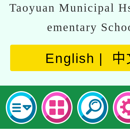
Taoyuan Municipal Hs
ementary Scho
English
中