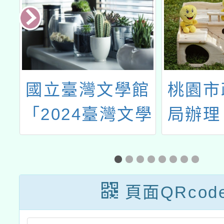
館
桃園市政府文化
113
學
局辦理「社區是
手語教
我們的學校」共
人員回
學工作坊
施
頁面QRcod