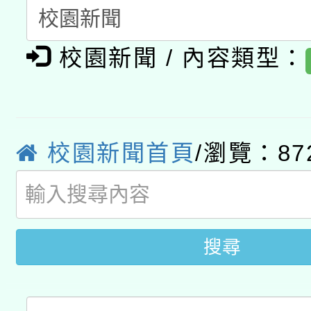
轉知教育部國民及學前
關事宜
函轉國家教育研究院中心
國立臺灣師範大學辦理「1
校園新聞 / 內容類型：
轉知教育部國民及學前
原住民族教育政策研討
年度健康促進學校輔導
函轉國立臺灣師範大學
新北市政府教育局辦理「
族教育國際趨勢與發展
業成長研習」實施計畫
校園新聞首頁
/瀏覽：87
轉知有關國立成功大學
族語言臺北學習中心11
師專業成長研習實施計
教育部國民及學前教育署「
文教學共融平台-教案
「族語學習班」招生簡章
方素養工作坊新北場」
年度COVID-19疫苗
件」活動簡章
搜尋
接種對象擴大為「滿6
接種之民眾」措施，延長