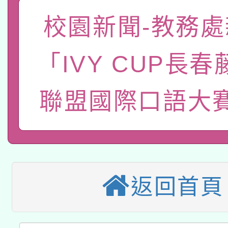
函轉國家教育研究院中心
國立臺灣師範大學辦理「1
校園新聞-教務處
轉知教育部國民及學前
原住民族教育政策研討
年度健康促進學校輔導
「IVY CUP長
函轉國立臺灣師範大學
新北市政府教育局辦理「
族教育國際趨勢與發展
業成長研習」實施計畫
轉知有關國立成功大學
族語言臺北學習中心11
師專業成長研習實施計
聯盟國際口語大
教育部國民及學前教育署「
文教學共融平台-教案
「族語學習班」招生簡章
方素養工作坊新北場」
轉知經濟部水利署委託
年度COVID-19疫苗
件」活動簡章
115年8月22日(星期六)
業技術研究院辦理「11
接種對象擴大為「滿6
返回首頁
2026年桃園地景藝術
桃園市孔廟祈福系列活
用水績優單位及節水達
接種之民眾」措施，延長
「2026桃園藝術巡演
開 智慧啟航」
動」
月28日止