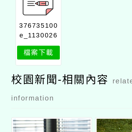
376735100
e_1130026
855_attach
檔案下載
11
校園新聞-相關內容
relat
information