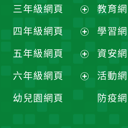
三年級網頁
教育網
選
開
展
單
四年級網頁
學習網
選
開
展
單
五年級網頁
資安網
選
開
展
單
六年級網頁
活動網
選
開
展
單
幼兒園網頁
防疫網
選
開
單
選