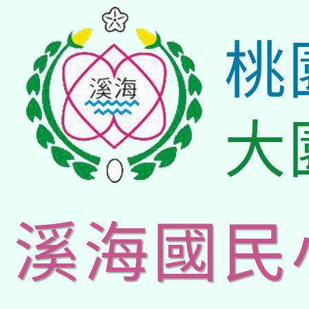
桃
大
溪海國民