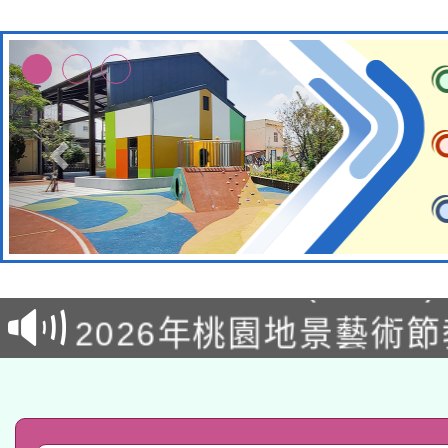
轉知經濟部水利署委託
115年8月22日(星期六)
業技術研究院辦理「11
2026年桃園地景藝術
桃園市孔廟祈福系列活
用水績優單位及節水達
「2026桃園藝術巡演
開 智慧啟航」
動」
轉知教育部國民及學前
關事宜