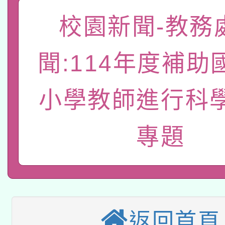
「數位內容與教學軟體線
校園新聞-教務
有關大陸委員會函釋公
pilot」
聞:114年度補助
轉知經濟部水利署委託
薪期間赴陸應申請許可
115年8月22日(星期六)
業技術研究院辦理「11
小學教師進行科
2026年桃園地景藝術
桃園市孔廟祈福系列活
用水績優單位及節水達
專題
本校115學年度第2次
開 智慧啟航」
動」
適應運動共學行動站研
招甄選結果公告(無人
本館辦理115年度閱讀
招)
科技賦能─人工智慧(AI
返回首頁
暨閱讀推動專業研習