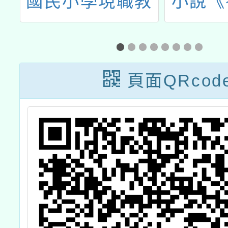
大
國民小學現職教
小說《
學
師閩南語輔導認
失的生
式
證密集課程研習
粉召集
及
計畫
頁面QRcod
程
」