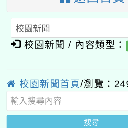
A3數位素養講師名單
礎課程
「數位內容與教學軟體線
有關大陸委員會函釋公
pilot」
校園新聞 / 內容類型：
轉知經濟部水利署委託
薪期間赴陸應申請許可
115年8月22日(星期六)
業技術研究院辦理「11
2026年桃園地景藝術
桃園市孔廟祈福系列活
校園新聞首頁
/瀏覽：24
用水績優單位及節水達
開 智慧啟航」
動」
搜尋