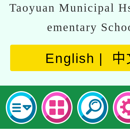
Taoyuan Municipal Hs
ementary Scho
English
中