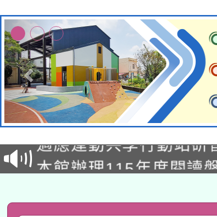
本校115學年度第2次
適應運動共學行動站研
招甄選結果公告(無人
本館辦理115年度閱讀
招)
科技賦能─人工智慧(AI
暨閱讀推動專業研習
A3數位素養講師名單
礎課程