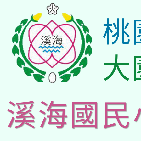
桃
大
溪海國民