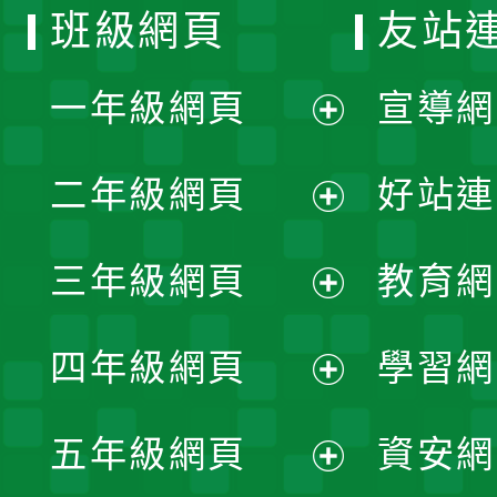
班級網頁
友站
一年級網頁
宣導網
展
二年級網頁
好站連
開
展
三年級網頁
教育網
選
開
展
單
四年級網頁
學習網
選
開
展
單
五年級網頁
資安網
選
開