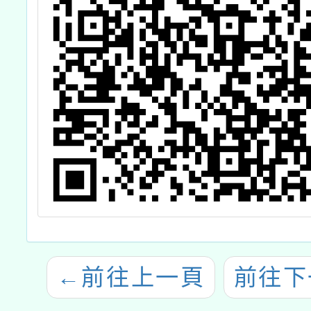
←
前往上一頁
前往下