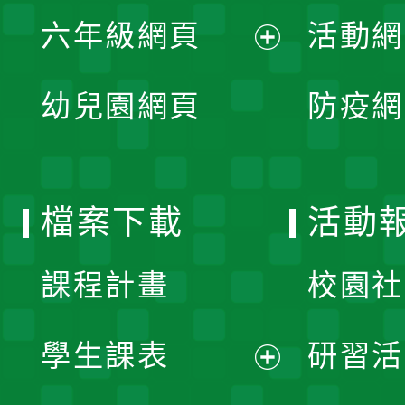
展
單
六年級網頁
活動網
選
開
展
單
幼兒園網頁
防疫網
選
開
單
選
檔案下載
活動
單
課程計畫
校園社
學生課表
研習活
展