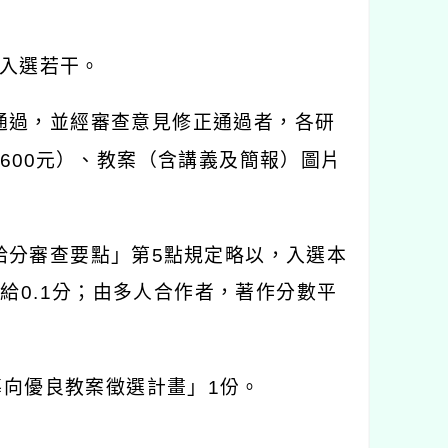
入選若干。
通過，並經審查意見修正通過者，各研
,600
元）、教案（含講義及簡報）圖片
給分審查要點」第
5
點規定略以，入選本
則給
0.1
分；由多人合作者，著作分數平
導向優良教案徵選計畫」
1
份。