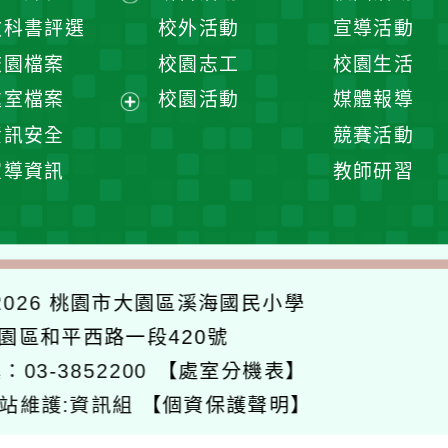
開
展
教科書評選
校外活動
宣導活動
選
開
校園檔案
校園志工
校園生活
單
選
處室檔案
校園活動
媒體報導
單
展
資訊安全
競賽活動
開
宣導資訊
教師研習
選
單
026
桃園市大園區溪海國民小學
大園區和平西路一段420號
：03-3852200
【處室分機表】
站維護:資訊組
【個資保護聲明】