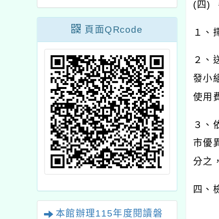
(
四
)
頁面QRcode
１、
２、
發小
使用
３、
市優
分之
四、
本館辦理115年度閱讀磐