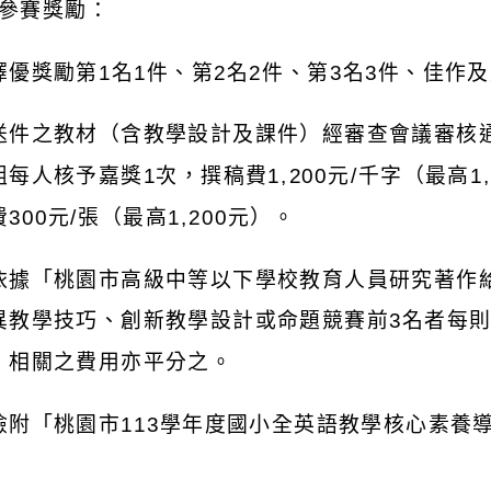
參賽獎勵：
擇優獎勵第
1
名
1
件、第
2
名
2
件、第
3
名
3
件、佳作及
送件之教材（含教學設計及課件）經審查會議審核
組每人核予嘉獎
1
次，撰稿費
1,200
元
/
千字（最高
1
費
300
元
/
張（最高
1,200
元）。
依據「桃園市高級中等以下學校教育人員研究著作
異教學技巧、創新教學設計或命題競賽前
3
名者每
，相關之費用亦平分之。
檢附「桃園市
113
學年度國小全英語教學核心素養