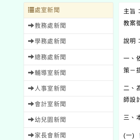
處室新聞
主旨
教案
教務處新聞
說明
學務處新聞
總務處新聞
一、
策－
輔導室新聞
二、
人事室新聞
師設
會計室新聞
三、
幼兒園新聞
家長會新聞
(
一
)