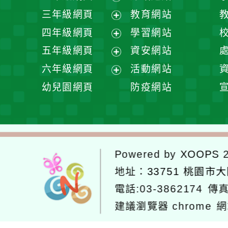
開
展
三年級網頁
教育網站
選
開
展
四年級網頁
學習網站
單
選
開
展
五年級網頁
資安網站
單
選
開
展
六年級網頁
活動網站
單
選
開
展
幼兒園網頁
防疫網站
單
選
開
單
選
單
Powered by
XOOPS
2
地址：
33751 桃園市
電話:03-3862174
傳真
建議瀏覽器 chrome
網
網站設計：