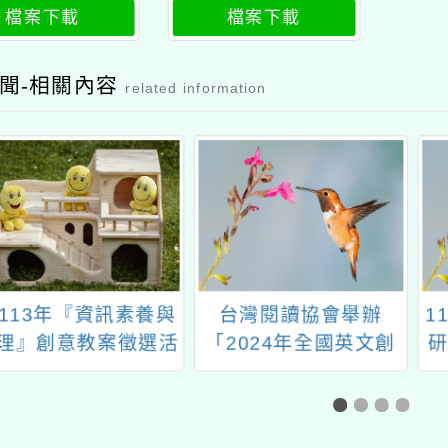
優良教案徵選計
導向優良教案徵選計
檔案下載
檔案下載
畫
畫公文
聞-相關內容
related information
3年『資訊素養與
台灣閱讀協會舉辦
114
創意教案徵選活
「2024年全國英文創
研習
動」
意說書比賽」
次方多