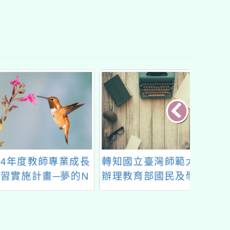
年度教師專業成長
轉知國立臺灣師範大學
113
實施計畫─夢的N
辦理教育部國民及學前
評量資
元工作坊─南二
教育署委託該校化學系
畫」評
區臺南場
辦理之「113年提升國
活
民中小學自然科學領域