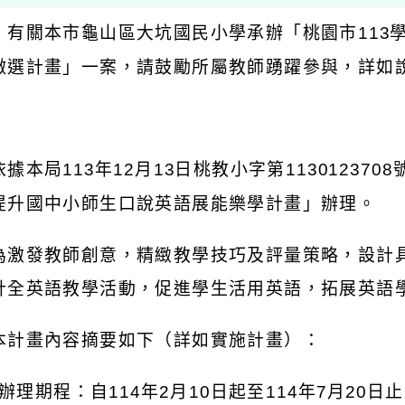
：有關本市龜山區大坑國民小學承辦「桃園市
113
徵選計畫」一案，請鼓勵所屬教師踴躍參與，詳如
：
依據本局
113
年
12
月
13
日桃教小字第
1130123708
提升國中小師生口說英語展能樂學計畫」辦理。
為激發教師創意，精緻教學技巧及評量策略，設計
計全英語教學活動，促進學生活用英語，拓展英語
本計畫內容摘要如下（詳如實施計畫）：
辦理期程：自
114
年
2
月
10
日起至
114
年
7
月
20
日止