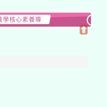
教學核心素養導
開
啟
上
方
區
塊