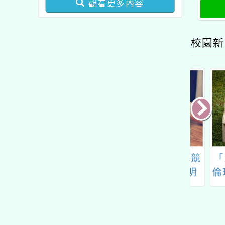
觀看更多內容
導向
業成長研習實施計畫－夢
的N次方素養工作坊新北
校園新
場」計畫
華大學辦理「閱
「115年全國貓咪盃競
「11
領導實質轉型工
賽評分指標線上說明
倫理』
作坊」
會」