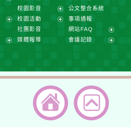
開
展
校園影音
公文整合系統
選
開
展
校園活動
事項通報
單
選
開
展
展
社團影音
網站FAQ
單
選
開
開
展
媒體報導
會議記錄
單
選
選
開
展
展
單
單
選
開
開
單
選
選
單
單
返回首頁
返回頂端