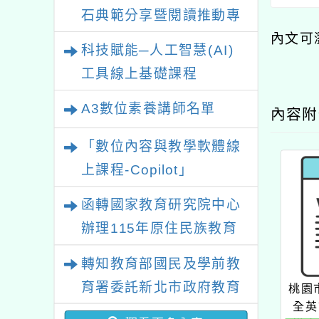
石典範分享暨閱讀推動專
內文可
業研習
科技賦能─人工智慧(AI)
工具線上基礎課程
A3數位素養講師名單
內容
「數位內容與教學軟體線
上課程-Copilot」
函轉國家教育研究院中心
辦理115年原住民族教育
政策研討會「原住民族教
轉知教育部國民及學前教
育國際趨勢與發展」
育署委託新北市政府教育
桃園
全英
局辦理「115年度教師專