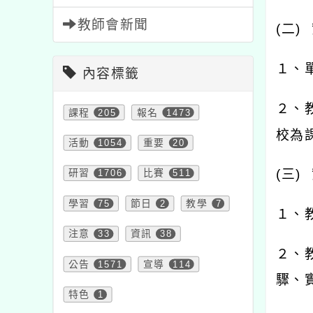
教師會新聞
(
二
)
１、
內容標籤
２、
課程
205
報名
1473
校為
活動
1054
重要
20
(
三
)
研習
1706
比賽
511
學習
75
節日
2
教學
7
１、
注意
33
資訊
38
２、
公告
1571
宣導
114
驟、
特色
1