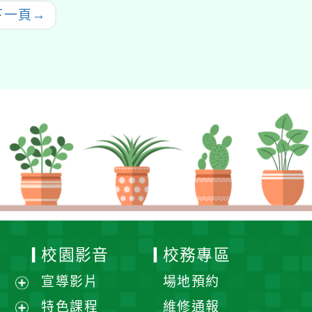
實驗操作能力計畫—國
下一頁
→
中、國小場次」
校園影音
校務專區
宣導影片
場地預約
展
特色課程
維修通報