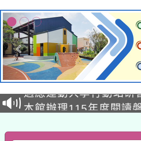
本校115學年度第2次
適應運動共學行動站研
招甄選結果公告(無人
本館辦理115年度閱讀
招)
科技賦能─人工智慧(AI
暨閱讀推動專業研習
A3數位素養講師名單
礎課程