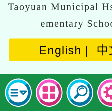
Taoyuan Municipal Hs
ementary Scho
English
中