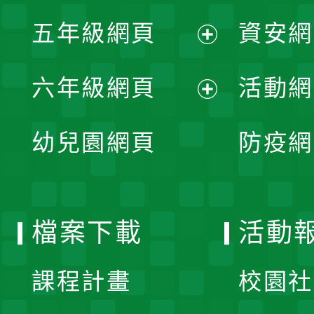
展
單
五年級網頁
資安網
選
開
展
單
六年級網頁
活動網
選
開
展
單
幼兒園網頁
防疫網
選
開
單
選
檔案下載
活動
單
課程計畫
校園社