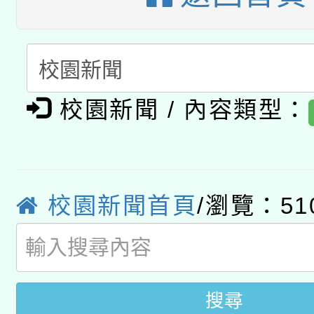
A3數位素養講師名單
礎課程
「數位內容與教學軟體線
有關大陸委員會函釋公
pilot」
校園新聞 / 內容類型：
轉知經濟部水利署委託
薪期間赴陸應申請許可
115年8月22日(星期六)
業技術研究院辦理「11
2026年桃園地景藝術
桃園市孔廟祈福系列活
校園新聞首頁
/瀏覽：51
用水績優單位及節水達
開 智慧啟航」
動」
搜尋