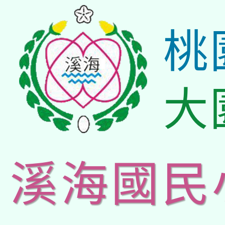
桃
大
溪海國民