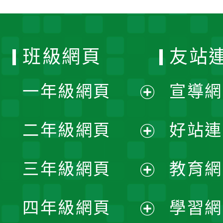
班級網頁
友站
一年級網頁
宣導網
展
二年級網頁
好站連
開
展
三年級網頁
教育網
選
開
展
單
四年級網頁
學習網
選
開