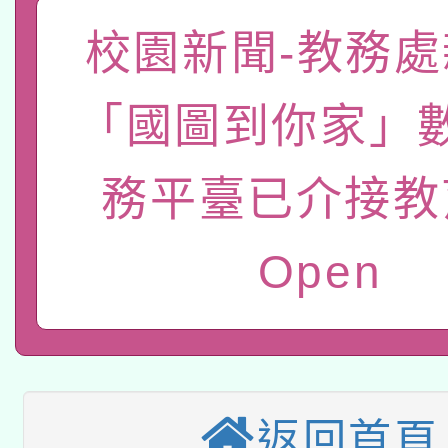
「數位內容與教學軟體線
校園新聞-教務處
有關大陸委員會函釋公
pilot」
「國圖到你家」
轉知經濟部水利署委託
薪期間赴陸應申請許可
115年8月22日(星期六)
業技術研究院辦理「11
務平臺已介接教
2026年桃園地景藝術
桃園市孔廟祈福系列活
用水績優單位及節水達
Open
本校115學年度第2次
開 智慧啟航」
動」
適應運動共學行動站研
招甄選結果公告(無人
本館辦理115年度閱讀
招)
科技賦能─人工智慧(AI
返回首頁
暨閱讀推動專業研習