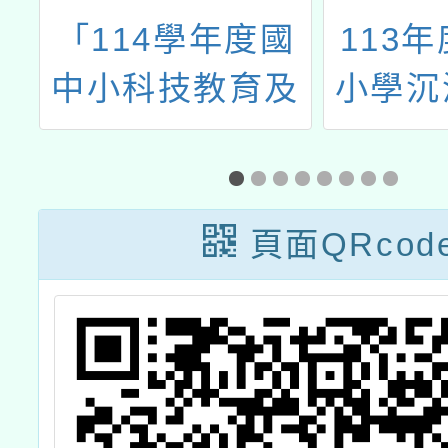
專
「114學年度國
113
施
中小科技教育及
小學沉
方
資訊教育微課程
課程觀
中
研習-線上微課程
經
共備」
頁面QRcod