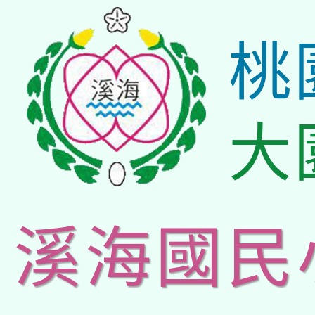
桃
大
溪海國民