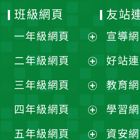
班級網頁
友站
一年級網頁
宣導網
展
二年級網頁
好站連
開
展
三年級網頁
教育網
選
開
展
單
四年級網頁
學習網
選
開
展
單
五年級網頁
資安網
選