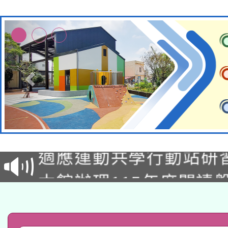
本校115學年度第2次
適應運動共學行動站研
招甄選結果公告(無人
本館辦理115年度閱讀
招)
科技賦能─人工智慧(AI
暨閱讀推動專業研習
A3數位素養講師名單