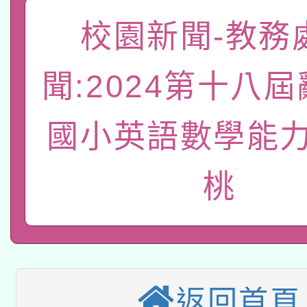
礎課程
「數位內容與教學軟體線
校園新聞-教務
有關大陸委員會函釋公
pilot」
聞:2024第十八
轉知經濟部水利署委託
薪期間赴陸應申請許可
國小英語數學能力
115年8月22日(星期六)
業技術研究院辦理「11
2026年桃園地景藝術
桃園市孔廟祈福系列活
用水績優單位及節水達
桃
本校115學年度第2次
開 智慧啟航」
動」
適應運動共學行動站研
招甄選結果公告(無人
本館辦理115年度閱讀
招)
返回首頁
科技賦能─人工智慧(AI