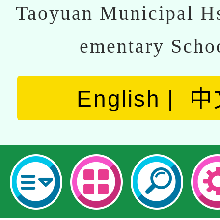
Taoyuan Municipal Hs
ementary Scho
English
中