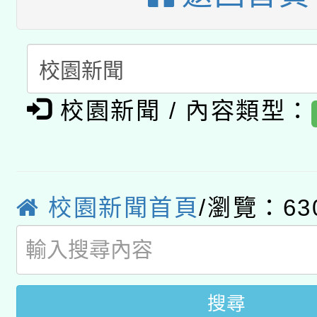
暨閱讀推動專業研習
A3數位素養講師名單
礎課程
「數位內容與教學軟體線
有關大陸委員會函釋公
pilot」
校園新聞 / 內容類型：
轉知經濟部水利署委託
薪期間赴陸應申請許可
115年8月22日(星期六)
業技術研究院辦理「11
校園新聞首頁
/瀏覽：63
2026年桃園地景藝術
桃園市孔廟祈福系列活
用水績優單位及節水達
開 智慧啟航」
動」
搜尋