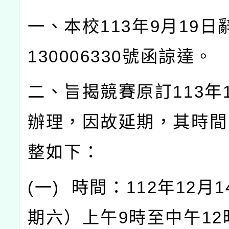
一、本校
113
年
9
月
19
日
130006330
號函諒達。
二、旨揭競賽原訂
113
年
辦理，因故延期，其時間
整如下：
(
一
)
時間：
112
年
12
月
1
期六）上午
9
時至中午
12