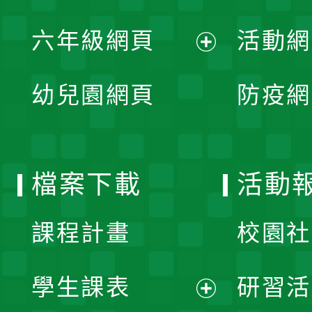
開
展
單
六年級網頁
活動網
選
開
展
單
幼兒園網頁
防疫網
選
開
單
選
檔案下載
活動
單
課程計畫
校園社
學生課表
研習活