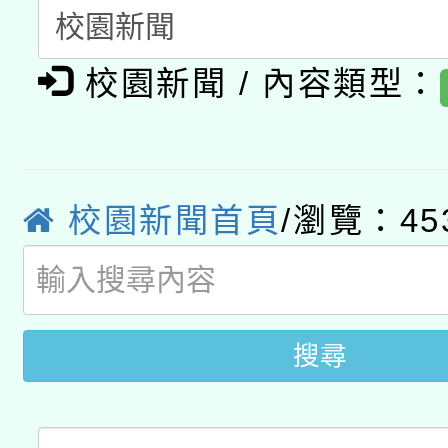
A3數位素養講師名單
礎課程
校園新聞 / 內容類型：
「數位內容與教學軟體線
有關大陸委員會函釋公
pilot」
轉知經濟部水利署委託
薪期間赴陸應申請許可
校園新聞首頁
/瀏覽：45
115年8月22日(星期六)
業技術研究院辦理「11
2026年桃園地景藝術
桃園市孔廟祈福系列活
用水績優單位及節水達
開 智慧啟航」
搜尋
動」