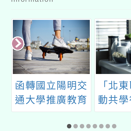
蘆
函轉國立陽明交
「北東
理
通大學推廣教育
動共學
年
中心辦理「113
海
年度DIYGreen