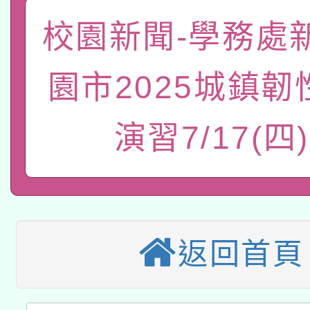
「數位內容與教學軟體線
校園新聞-學務處
有關大陸委員會函釋公
pilot」
園市2025城鎮韌
轉知經濟部水利署委託
薪期間赴陸應申請許可
115年8月22日(星期六)
演習7/17(四)
業技術研究院辦理「11
2026年桃園地景藝術
桃園市孔廟祈福系列活
用水績優單位及節水達
本校115學年度第2次
開 智慧啟航」
動」
適應運動共學行動站研
招甄選結果公告(無人
返回首頁
本館辦理115年度閱讀
招)
科技賦能─人工智慧(AI
暨閱讀推動專業研習