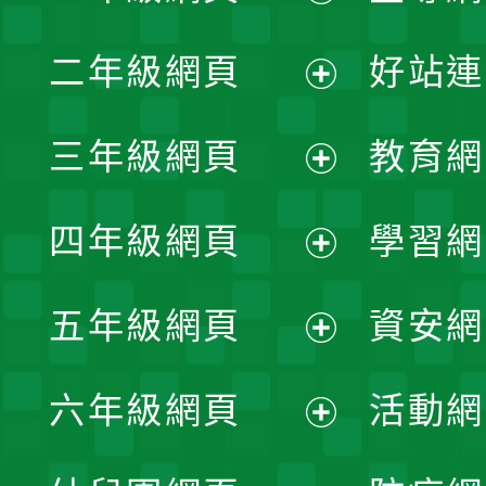
展
二年級網頁
好站連
開
展
三年級網頁
教育網
選
開
展
單
四年級網頁
學習網
選
開
展
單
五年級網頁
資安網
選
開
展
單
六年級網頁
活動網
選
開
展
單