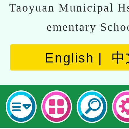
Taoyuan Municipal Hs
ementary Scho
English
中