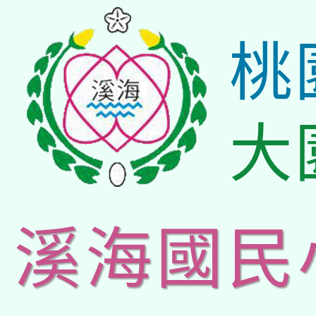
桃
大
溪海國民