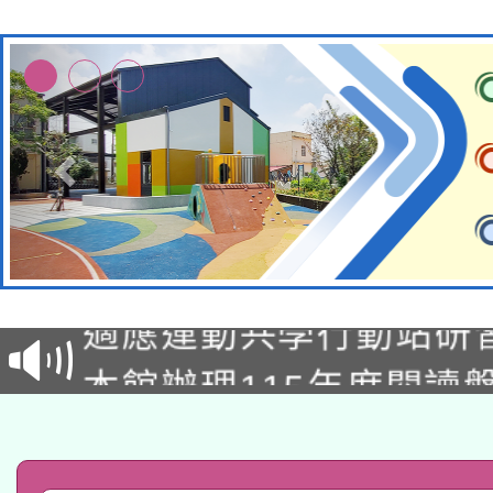
本校115學年度第2次
適應運動共學行動站研
招甄選結果公告(無人
本館辦理115年度閱讀
招)
科技賦能─人工智慧(AI
暨閱讀推動專業研習
A3數位素養講師名單
礎課程