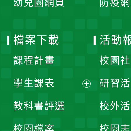
幼兒園網頁
防疫網
選
開
單
選
檔案下載
活動
單
課程計畫
校園社
學生課表
研習活
展
教科書評選
校外活
開
校園檔案
校園志
選