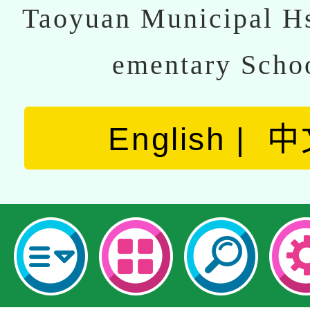
Taoyuan Municipal Hs
ementary Scho
English
中