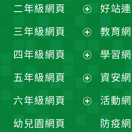
二年級網頁
好站連
開
展
三年級網頁
教育網
選
開
展
單
四年級網頁
學習網
選
開
展
單
五年級網頁
資安網
選
開
展
單
六年級網頁
活動網
選
開
展
單
幼兒園網頁
防疫網
選
開