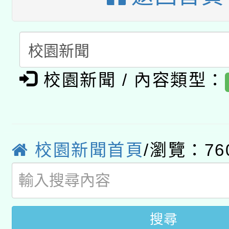
A3數位素養講師名單
礎課程
「數位內容與教學軟體線
有關大陸委員會函釋公
pilot」
校園新聞 / 內容類型：
轉知經濟部水利署委託
薪期間赴陸應申請許可
115年8月22日(星期六)
業技術研究院辦理「11
2026年桃園地景藝術
桃園市孔廟祈福系列活
用水績優單位及節水達
校園新聞首頁
/瀏覽：76
開 智慧啟航」
動」
搜尋