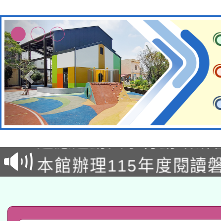
本校115學年度第2次
適應運動共學行動站研
招甄選結果公告(無人
本館辦理115年度閱讀
招)
科技賦能─人工智慧(AI
暨閱讀推動專業研習
A3數位素養講師名單
礎課程