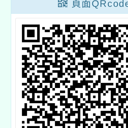
客家傳統竹編工
頁面QRcod
藝