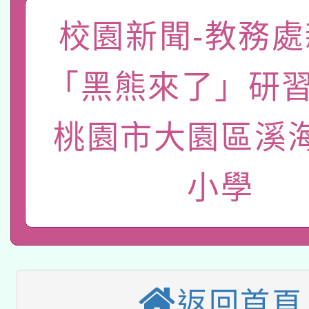
「數位內容與教學軟體線
校園新聞-教務處
有關大陸委員會函釋公
pilot」
「黑熊來了」研習
轉知經濟部水利署委託
薪期間赴陸應申請許可
115年8月22日(星期六)
業技術研究院辦理「11
桃園市大園區溪
2026年桃園地景藝術
桃園市孔廟祈福系列活
用水績優單位及節水達
小學
本校115學年度第2次
開 智慧啟航」
動」
適應運動共學行動站研
招甄選結果公告(無人
本館辦理115年度閱讀
招)
科技賦能─人工智慧(AI
暨閱讀推動專業研習
返回首頁