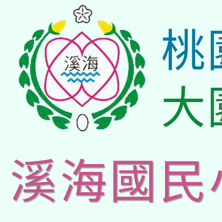
桃
大
溪海國民