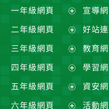
一年級網頁
宣導網
展
二年級網頁
好站連
開
展
三年級網頁
教育網
選
開
展
單
四年級網頁
學習網
選
開
展
單
五年級網頁
資安網
選
開
展
單
六年級網頁
活動網
選