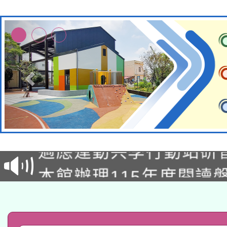
本校115學年度第2次
適應運動共學行動站研
招甄選結果公告(無人
本館辦理115年度閱讀
招)
科技賦能─人工智慧(AI
暨閱讀推動專業研習
A3數位素養講師名單
礎課程