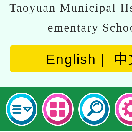
Taoyuan Municipal Hs
ementary Scho
English
中