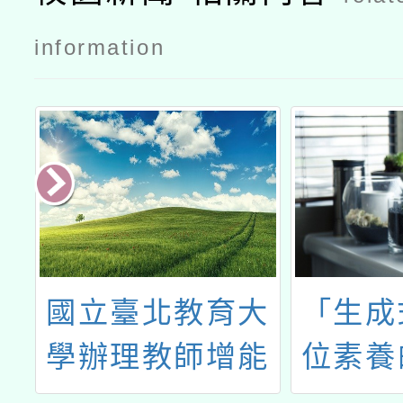
information
閱
國立臺北教育大
「生成
學
學辦理教師增能
位素養
研習「B2.PBL
數位學