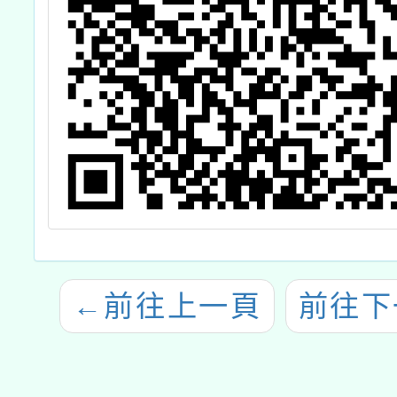
←
前往上一頁
前往下