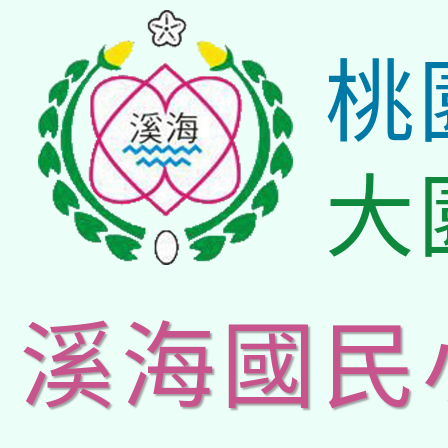
桃
大
溪海國民