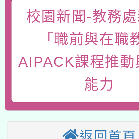
「數位內容與教學軟體線
校園新聞-教務處
有關大陸委員會函釋公
pilot」
「職前與在職
轉知經濟部水利署委託
薪期間赴陸應申請許可
115年8月22日(星期六)
業技術研究院辦理「11
AIPACK課程推
2026年桃園地景藝術
桃園市孔廟祈福系列活
用水績優單位及節水達
能力
本校115學年度第2次
開 智慧啟航」
動」
適應運動共學行動站研
招甄選結果公告(無人
本館辦理115年度閱讀
招)
返回首頁
科技賦能─人工智慧(AI
暨閱讀推動專業研習