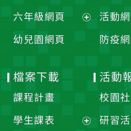
開
展
單
六年級網頁
活動網
選
開
展
單
幼兒園網頁
防疫網
選
開
單
選
檔案下載
活動
單
課程計畫
校園社
學生課表
研習活