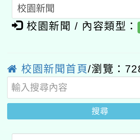
開 智慧啟航」
動」
月28日止
轉知教育部國民及學前
關事宜
校園新聞 / 內容類型：
函轉國家教育研究院中心
國立臺灣師範大學辦理「1
轉知教育部國民及學前
原住民族教育政策研討
年度健康促進學校輔導
函轉國立臺灣師範大學
新北市政府教育局辦理「
族教育國際趨勢與發展
業成長研習」實施計畫
校園新聞首頁
/瀏覽：72
轉知有關國立成功大學
族語言臺北學習中心11
師專業成長研習實施計
教育部國民及學前教育署「
文教學共融平台-教案
「族語學習班」招生簡章
方素養工作坊新北場」
年度COVID-19疫苗
件」活動簡章
搜尋
接種對象擴大為「滿6