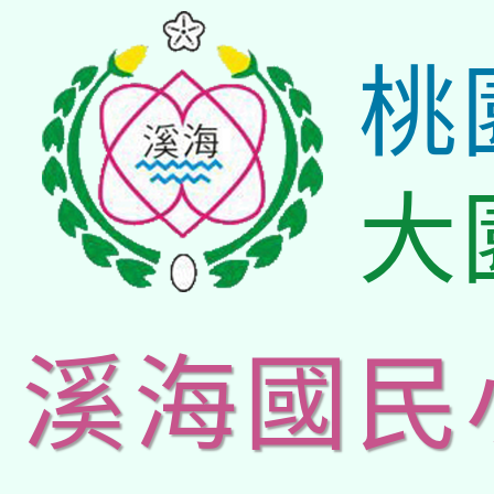
桃
大
溪海國民