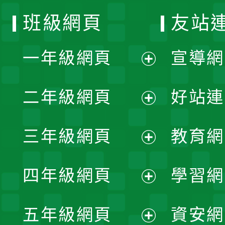
班級網頁
友站
一年級網頁
宣導網
展
二年級網頁
好站連
開
展
三年級網頁
教育網
選
開
展
單
四年級網頁
學習網
選
開
展
單
五年級網頁
資安網
選