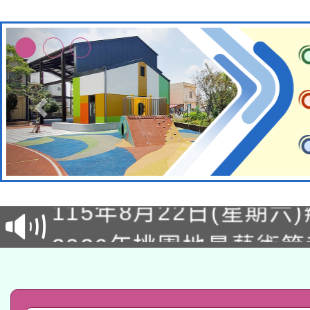
轉知經濟部水利署委託
115年8月22日(星期六)
業技術研究院辦理「11
2026年桃園地景藝術
桃園市孔廟祈福系列活
用水績優單位及節水達
「2026桃園藝術巡演
開 智慧啟航」
動」
轉知教育部國民及學前
關事宜