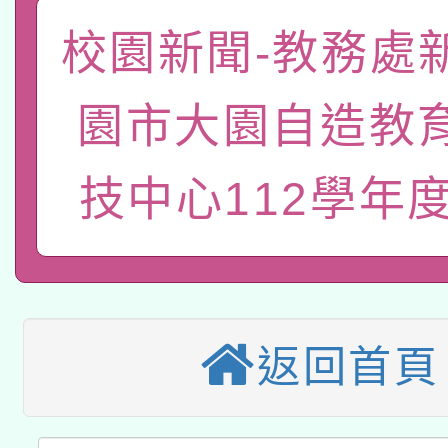
函轉國家教育研究院中心
校園新聞-教務處
國立臺灣師範大學辦理「1
轉知教育部國民及學前
原住民族教育政策研討
年度健康促進學校輔導
園市大園自造教
函轉國立臺灣師範大學
新北市政府教育局辦理「
族教育國際趨勢與發展
業成長研習」實施計畫
技中心112學年度
轉知有關國立成功大學
族語言臺北學習中心11
師專業成長研習實施計
教育部國民及學前教育署「
文教學共融平台-教案
「族語學習班」招生簡章
方素養工作坊新北場」
轉知經濟部水利署委託
年度COVID-19疫苗
件」活動簡章
115年8月22日(星期六)
業技術研究院辦理「11
接種對象擴大為「滿6
返回首頁
2026年桃園地景藝術
桃園市孔廟祈福系列活
用水績優單位及節水達
接種之民眾」措施，延長
「2026桃園藝術巡演