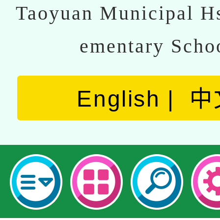
Taoyuan Municipal Hs
ementary Scho
English
中