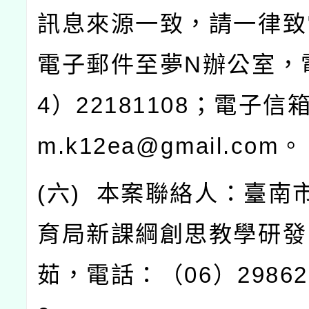
訊息來源一致，請一律致
電子郵件至夢
N
辦公室，
4
）
22181108
；電子信
m.k12ea@gmail.com
。
(
六
)
本案聯絡人：臺南
育局新課綱創思教學研發
茹，電話：（
06
）
29862