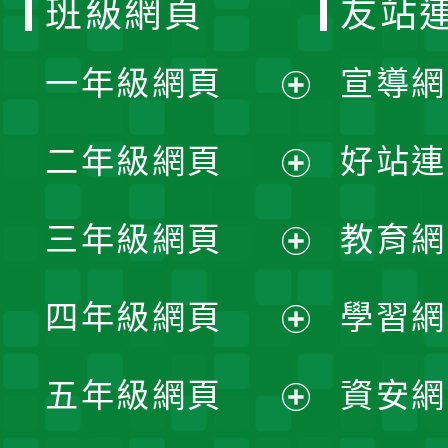
班級網頁
友站
一年級網頁
宣導網
展
二年級網頁
好站連
開
展
三年級網頁
教育網
選
開
展
單
四年級網頁
學習網
選
開
展
單
五年級網頁
資安網
選
開
展