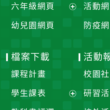
單
六年級網頁
活動網
選
開
展
單
幼兒園網頁
防疫網
選
開
單
選
檔案下載
活動
單
課程計畫
校園社
學生課表
研習活
展