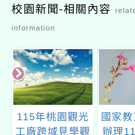
坊─南二區
坊─南二區
校園新聞-相關內容
relat
臺南場
臺南場公文
台南市教育
information
局
大
115年桃園觀光
國家教
師
工廠跨域見學觀
辦理1