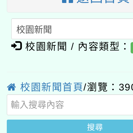
A3數位素養講師名單
礎課程
「數位內容與教學軟體線
有關大陸委員會函釋公
pilot」
校園新聞 / 內容類型：
轉知經濟部水利署委託
薪期間赴陸應申請許可
115年8月22日(星期六)
業技術研究院辦理「11
2026年桃園地景藝術
校園新聞首頁
/瀏覽：39
桃園市孔廟祈福系列活
用水績優單位及節水達
開 智慧啟航」
動」
搜尋