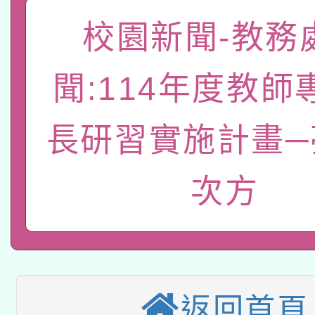
「數位內容與教學軟體線
校園新聞-教務
有關大陸委員會函釋公
pilot」
聞:114年度教師
轉知經濟部水利署委託
薪期間赴陸應申請許可
115年8月22日(星期六)
長研習實施計畫─
業技術研究院辦理「11
2026年桃園地景藝術
桃園市孔廟祈福系列活
用水績優單位及節水達
次方
本校115學年度第2次
開 智慧啟航」
動」
適應運動共學行動站研
招甄選結果公告(無人
本館辦理115年度閱讀
招)
返回首頁
科技賦能─人工智慧(AI
暨閱讀推動專業研習