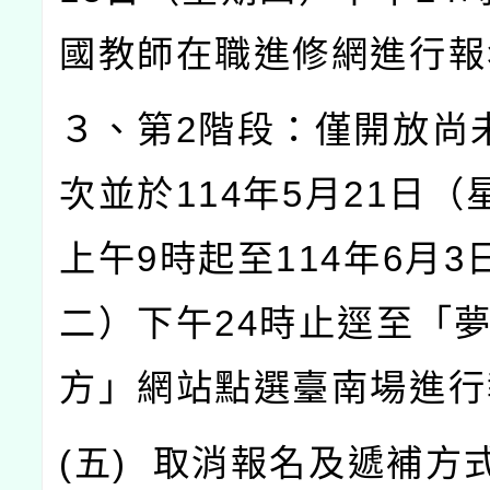
國教師在職進修網進行報
３、第
2
階段：僅開放尚
次並於
114
年
5
月
21
日（
上午
9
時起至
114
年
6
月
3
二）下午
24
時止逕至「
方」網站點選臺南場進行
(
五
)
取消報名及遞補方