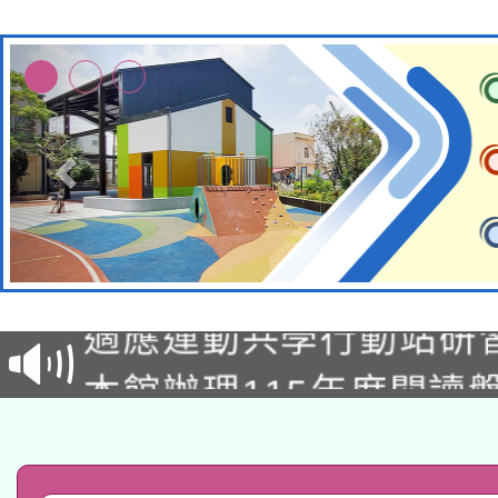
本校115學年度第2次
適應運動共學行動站研
招甄選結果公告(無人
本館辦理115年度閱讀
招)
科技賦能─人工智慧(AI
暨閱讀推動專業研習
A3數位素養講師名單
礎課程