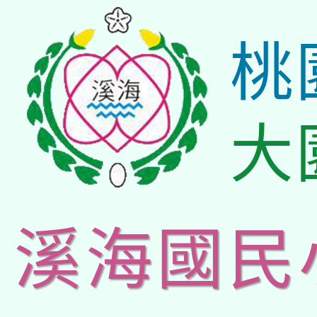
桃
大
溪海國民