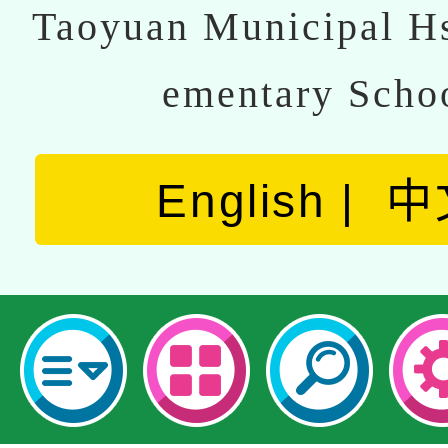
Taoyuan Municipal Hs
ementary Scho
English
中