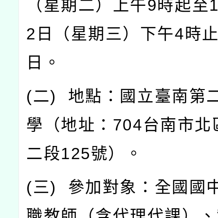
（星期二）上午
9
時起至
2
日（星期三）下午
4
時
日。
(
二
)
地點：國立臺南第
學（地址：
704
台南市北
二段
125
號）。
(
三
)
參加對象：全國國
職教師（含代理代課）、