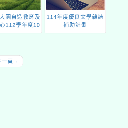
大園自造教育及
114年度優良文學雜誌
「11
心112學年度10
補助計畫
與設計
師增能研習一案
項下「
畫－安
年度第
教
下一頁
→