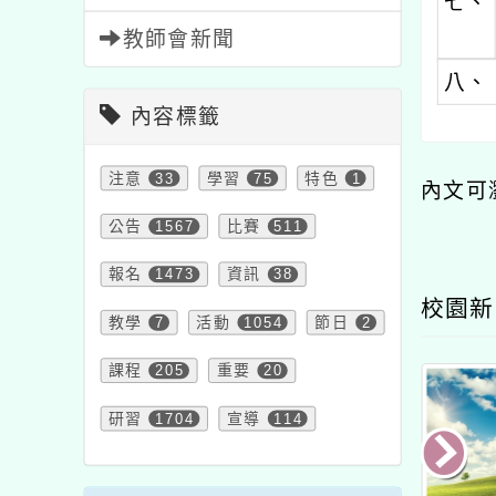
七、
教師會新聞
八、
內容標籤
注意
33
學習
75
特色
1
內文可
公告
1567
比賽
511
報名
1473
資訊
38
校園新
教學
7
活動
1054
節日
2
課程
205
重要
20
研習
1704
宣導
114