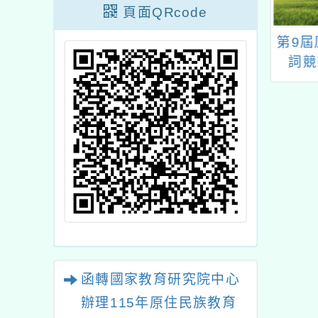
頁面QRcode
新屋區新屋國民
「都會區原住民族學生
第9
理「墨藝生活美
課業適性輔導策略工作
詞競
桃－114年度桃
坊」實施計畫
法教學師資專業
長課程計畫」
函轉國家教育研究院中心
辦理115年原住民族教育