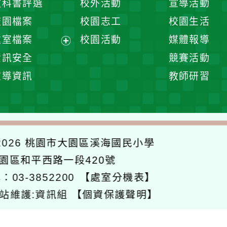
教科書評選
校外活動
宣導活動
選
開
校園檔案
校園志工
校園生活
單
選
處室檔案
校園活動
媒體報導
單
展
資訊安全
競賽活動
開
宣導資訊
教師研習
選
單
026
桃園市大園區溪海國民小學
大園區和平西路一段420號
：03-3852200
【處室分機表】
站維護:資訊組
【個資保護聲明】