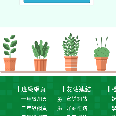
澳洲塔斯馬尼亞大學參訪
活動成果發表會」
班級網頁
友站連結
一年級網頁
宣導網站
展
二年級網頁
好站連結
開
展