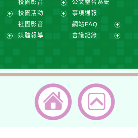
校園影音
公文整合系統
選
開
展
校園活動
事項通報
單
選
開
展
展
社團影音
網站FAQ
單
選
開
開
展
媒體報導
會議記錄
單
選
選
開
展
展
單
單
選
開
開
單
選
選
單
單
返回首頁
返回頂端