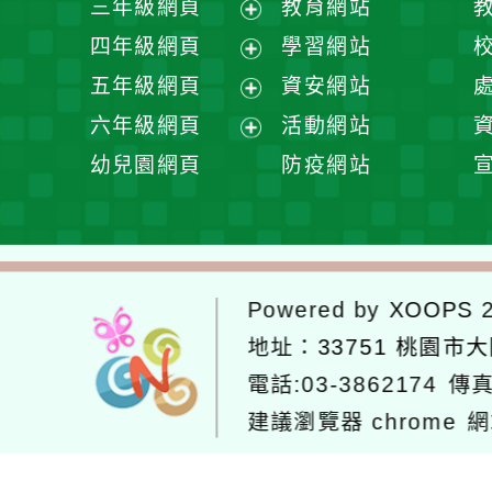
三年級網頁
教育網站
選
開
展
四年級網頁
學習網站
單
選
開
展
五年級網頁
資安網站
單
選
開
展
六年級網頁
活動網站
單
選
開
展
幼兒園網頁
防疫網站
單
選
開
單
選
單
Powered by
XOOPS
2
地址：
33751 桃園市
電話:03-3862174
傳真
建議瀏覽器 chrome
網
網站設計：
Neil網站設計