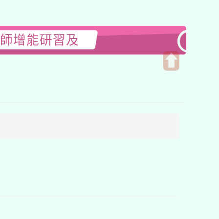
教師增能研習及
開
啟
上
方
區
塊