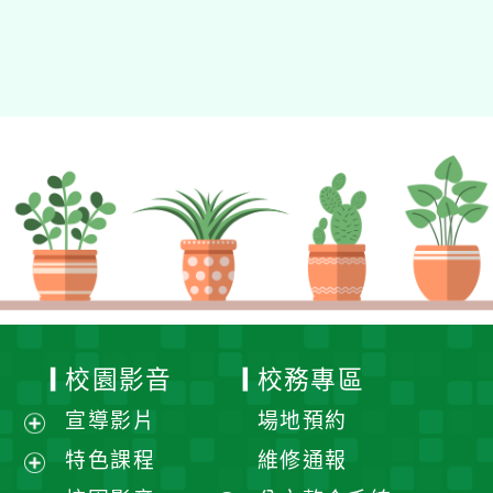
校園影音
校務專區
宣導影片
場地預約
展
特色課程
維修通報
開
展