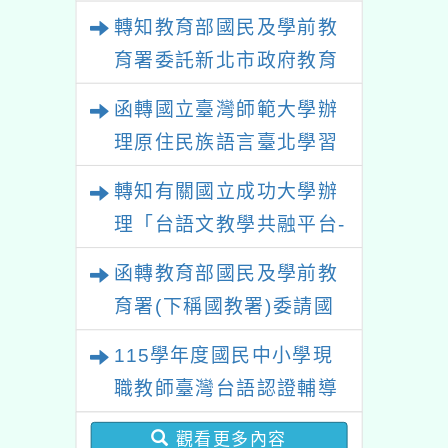
政策研討會「原住民族教
轉知教育部國民及學前教
育國際趨勢與發展」
育署委託新北市政府教育
局辦理「115年度教師專
函轉國立臺灣師範大學辦
業成長研習實施計畫－夢
理原住民族語言臺北學習
的N次方素養工作坊新北
中心115年度第2期「族語
轉知有關國立成功大學辦
場」計畫
學習班」招生簡章及EDM
理「台語文教學共融平台-
教案暨教學示範徵件」活
函轉教育部國民及學前教
動簡章
育署(下稱國教署)委請國
立臺灣師範大學辦理
115學年度國民中小學現
「115年『青年百億海外
職教師臺灣台語認證輔導
圓夢基金計畫』海外翱翔
增能課程計畫
組G-4-6『健康學一下』
觀看更多內容