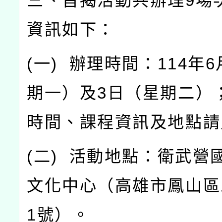
三、旨揭活動共辦理
9
場
資訊如下：
(
一
)
辦理時間：
114
年
6
期一）及
3
日（星期二）
時間、課程資訊及地點請
(
二
)
活動地點：衛武營
文化中心（高雄市鳳山區
1
號）。