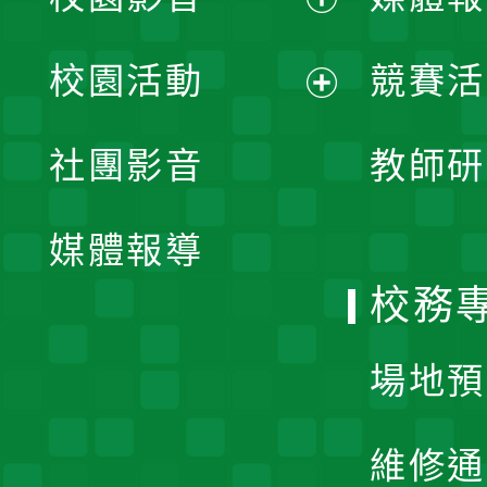
展
校園活動
競賽活
開
展
社團影音
教師研
選
開
單
媒體報導
選
校務
單
場地預
維修通