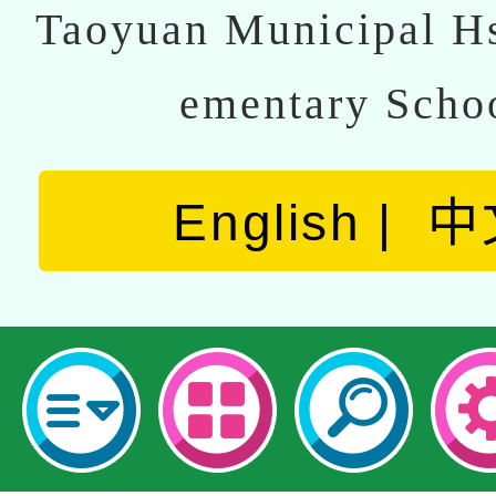
Taoyuan Municipal Hs
ementary Scho
English
中