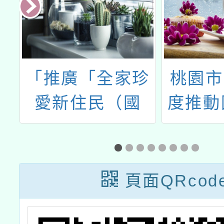
月
「推廣「全家珍
桃園市
能
愛新住民（國
度推動
關
小）教案」至全
學本土
國各國民小學計
語文補
劃」
文及教
頁面QRcod
計成