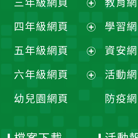
三年級網頁
教育網
選
開
展
單
四年級網頁
學習網
選
開
展
單
五年級網頁
資安網
選
開
展
單
六年級網頁
活動網
選
開
展
單
幼兒園網頁
防疫網
選
開
單
選