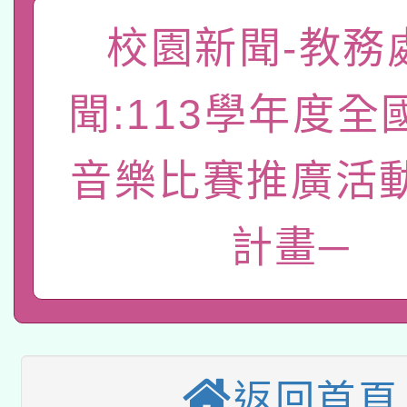
「數位內容與教學軟體線
校園新聞-教務
有關大陸委員會函釋公
pilot」
聞:113學年度全
轉知經濟部水利署委託
薪期間赴陸應申請許可
音樂比賽推廣活
115年8月22日(星期六)
業技術研究院辦理「11
2026年桃園地景藝術
桃園市孔廟祈福系列活
用水績優單位及節水達
計畫─
本校115學年度第2次
開 智慧啟航」
動」
適應運動共學行動站研
招甄選結果公告(無人
本館辦理115年度閱讀
招)
返回首頁
科技賦能─人工智慧(AI