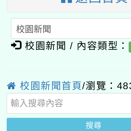
暨閱讀推動專業研習
A3數位素養講師名單
礎課程
「數位內容與教學軟體線
有關大陸委員會函釋公
pilot」
校園新聞 / 內容類型：
轉知經濟部水利署委託
薪期間赴陸應申請許可
115年8月22日(星期六)
業技術研究院辦理「11
校園新聞首頁
/瀏覽：48
2026年桃園地景藝術
桃園市孔廟祈福系列活
用水績優單位及節水達
開 智慧啟航」
動」
搜尋