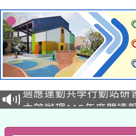
本校115學年度第2次
適應運動共學行動站研
招甄選結果公告(無人
本館辦理115年度閱讀
招)
科技賦能─人工智慧(AI
暨閱讀推動專業研習
A3數位素養講師名單
礎課程