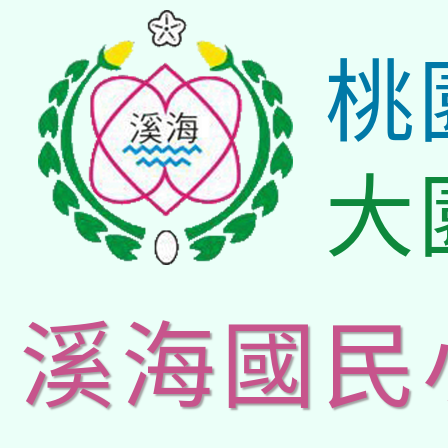
桃
大
溪海國民