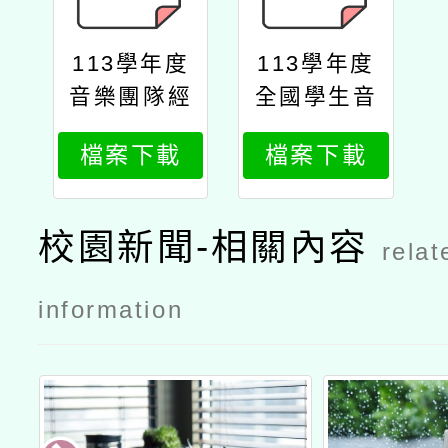
113學年度
113學年度
音樂團隊經
全國學生音
營與管理講
樂比賽推廣
檔案下載
檔案下載
座資訊一覽
活動實施計
表
畫─音樂團
隊經營與管
校園新聞-相關內容
relat
理講座公文
information