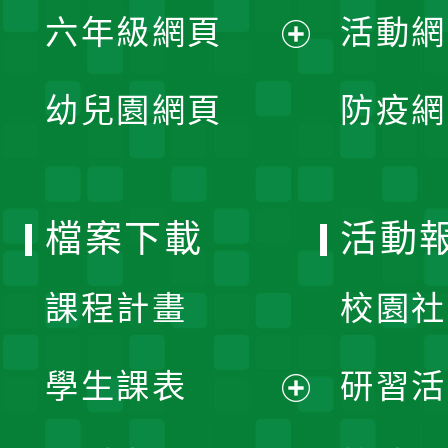
單
六年級網頁
活動網
選
開
展
單
幼兒園網頁
防疫網
選
開
單
選
檔案下載
活動
單
課程計畫
校園社
學生課表
研習活
展