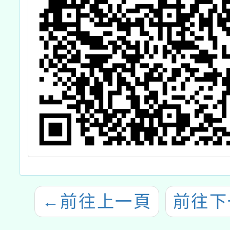
←
前往上一頁
前往下