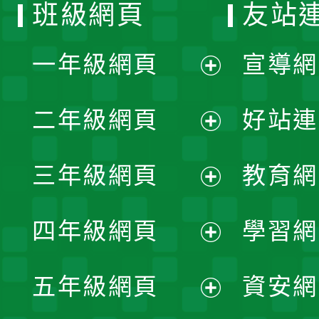
班級網頁
友站
一年級網頁
宣導網
展
二年級網頁
好站連
開
展
三年級網頁
教育網
選
開
展
單
四年級網頁
學習網
選
開
展
單
五年級網頁
資安網
選
開
展