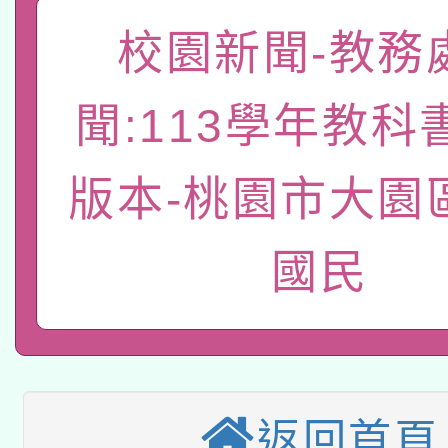
有關本府115年70歲
答一案
一案。
校園新聞-教務
本校115學年度第2次
人員健康講座「吃得安
適應運動共學行動站研
招甄選結果公告(無人
心」，鼓勵退休同仁踴
聞:113學年教科
本館辦理115年度閱讀
招)
案。
版本-桃園市大園
科技賦能─人工智慧(AI
暨閱讀推動專業研習
A3數位素養講師名單
礎課程
國民
本校115學年度第1次
本校115學年度第2次
第3次招考甄選結果公告
有關原住民族委員會11
次招考甄選結果公告(尚
返回首頁