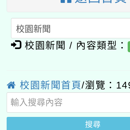
兒童少年暑期犯罪預防
公告之原住民族歲時祭
有關本府115年70歲
答一案
一案。
本校115學年度第2次
人員健康講座「吃得安
適應運動共學行動站研
校園新聞 / 內容類型：
招甄選結果公告(無人
心」，鼓勵退休同仁踴
本館辦理115年度閱讀
招)
案。
科技賦能─人工智慧(AI
暨閱讀推動專業研習
校園新聞首頁
/瀏覽：14
A3數位素養講師名單
礎課程
搜尋