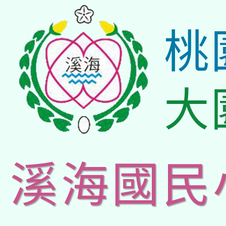
桃
大
溪海國民