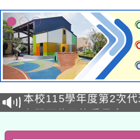
本校115學年度第1次
本校115學年度第2次
第3次招考甄選結果公告
有關原住民族委員會11
次招考甄選結果公告(尚
兒童少年暑期犯罪預防
公告之原住民族歲時祭