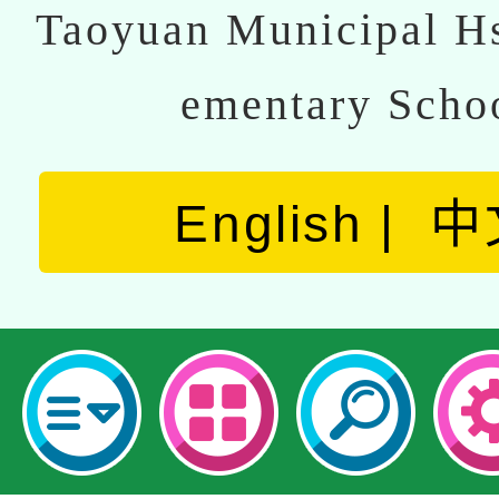
Taoyuan Municipal Hs
ementary Scho
English
中