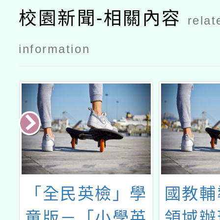
校園新聞-相關內容
relat
information
科
「全民英檢」學
國教輔
」
童版－「小學英
領域辦