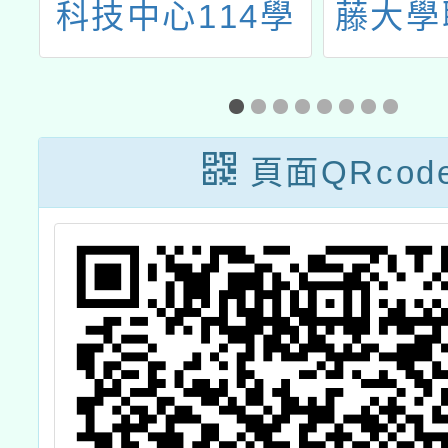
心
科技中心114學
藤大學
師
年寒假國小親子
之聲大
營隊
下簡稱
說明與
頁面QRcod
研