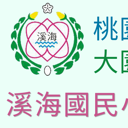
桃
大
溪海國民