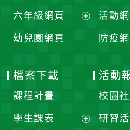
展
單
六年級網頁
活動網
選
開
展
單
幼兒園網頁
防疫網
選
開
單
選
檔案下載
活動
單
課程計畫
校園社
學生課表
研習活