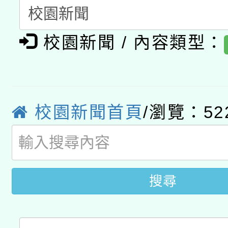
暨閱讀推動專業研習
A3數位素養講師名單
礎課程
校園新聞 / 內容類型：
「數位內容與教學軟體線
有關大陸委員會函釋公
pilot」
轉知經濟部水利署委託
薪期間赴陸應申請許可
校園新聞首頁
/瀏覽：52
115年8月22日(星期六)
業技術研究院辦理「11
2026年桃園地景藝術
桃園市孔廟祈福系列活
用水績優單位及節水達
開 智慧啟航」
搜尋
動」