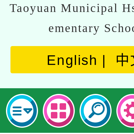
Taoyuan Municipal Hs
ementary Scho
English
中