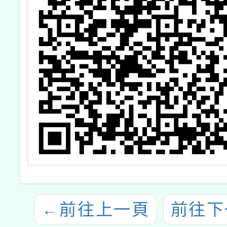
←
前往上一頁
前往下