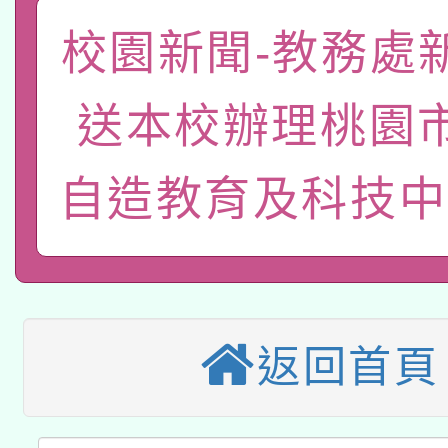
礎課程
「數位內容與教學軟體線
校園新聞-教務處
有關大陸委員會函釋公
pilot」
送本校辦理桃園
轉知經濟部水利署委託
薪期間赴陸應申請許可
自造教育及科技中
115年8月22日(星期六)
業技術研究院辦理「11
2026年桃園地景藝術
桃園市孔廟祈福系列活
用水績優單位及節水達
本校115學年度第2次
開 智慧啟航」
動」
適應運動共學行動站研
招甄選結果公告(無人
返回首頁
本館辦理115年度閱讀
招)
科技賦能─人工智慧(AI