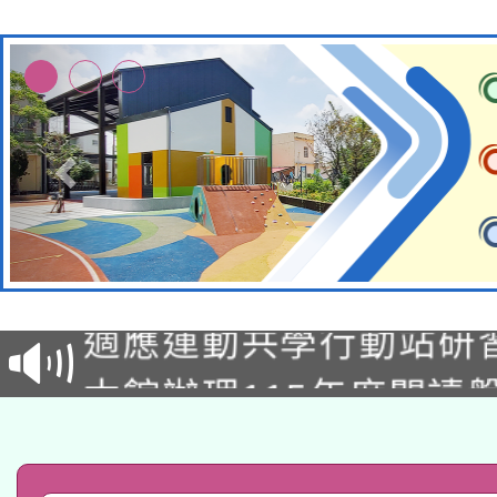
本校115學年度第2次
適應運動共學行動站研
招甄選結果公告(無人
本館辦理115年度閱讀
招)
科技賦能─人工智慧(AI
暨閱讀推動專業研習
A3數位素養講師名單