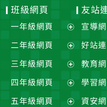
班級網頁
友站
一年級網頁
宣導網
展
二年級網頁
好站連
開
展
三年級網頁
教育網
選
開
展
單
四年級網頁
學習網
選
開
展
單
五年級網頁
資安網
選
開