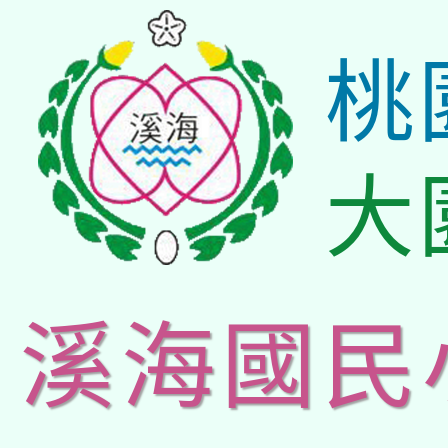
桃
大
溪海國民