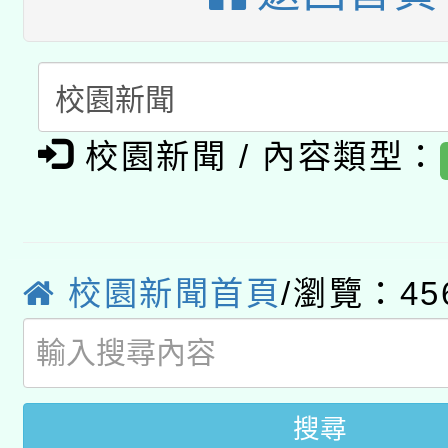
開 智慧啟航」
動」
月28日止
轉知教育部國民及學前
關事宜
函轉國家教育研究院中心
國立臺灣師範大學辦理「1
轉知教育部國民及學前
原住民族教育政策研討
年度健康促進學校輔導
校園新聞 / 內容類型：
函轉國立臺灣師範大學
新北市政府教育局辦理「
族教育國際趨勢與發展
業成長研習」實施計畫
轉知有關國立成功大學
族語言臺北學習中心11
師專業成長研習實施計
教育部國民及學前教育署「
校園新聞首頁
/瀏覽：45
文教學共融平台-教案
「族語學習班」招生簡章
方素養工作坊新北場」
年度COVID-19疫苗
件」活動簡章
接種對象擴大為「滿6
搜尋