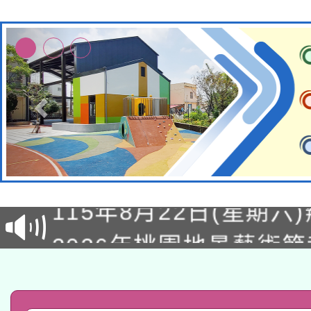
轉知經濟部水利署委託
115年8月22日(星期六)
業技術研究院辦理「11
2026年桃園地景藝術
桃園市孔廟祈福系列活
用水績優單位及節水達
「2026桃園藝術巡演
開 智慧啟航」
動」
轉知教育部國民及學前
關事宜