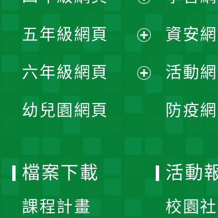
開
展
單
五年級網頁
資安網
選
開
展
單
六年級網頁
活動網
選
開
展
單
幼兒園網頁
防疫網
選
開
單
選
檔案下載
活動
單
課程計畫
校園社