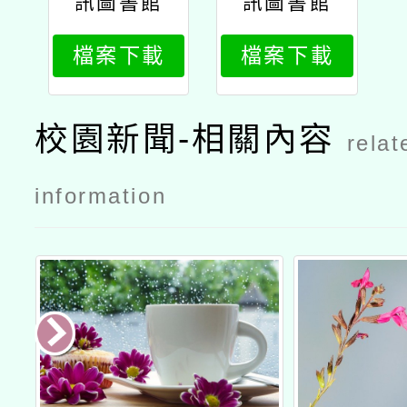
訊圖書館
訊圖書館
「2025從靈
「2025從靈
檔案下載
檔案下載
感到經典—
感到經典—
原創兒童文
原創兒童文
學x繪本創
學x繪本創
校園新聞-相關內容
relat
作論壇」公
作論壇」實
文
施計畫
information