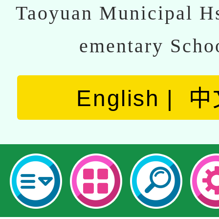
Taoyuan Municipal Hs
ementary Scho
English
中