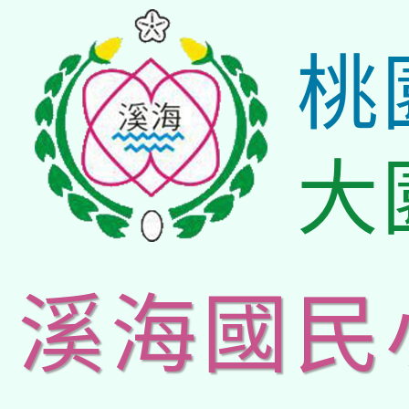
桃
大
溪海國民