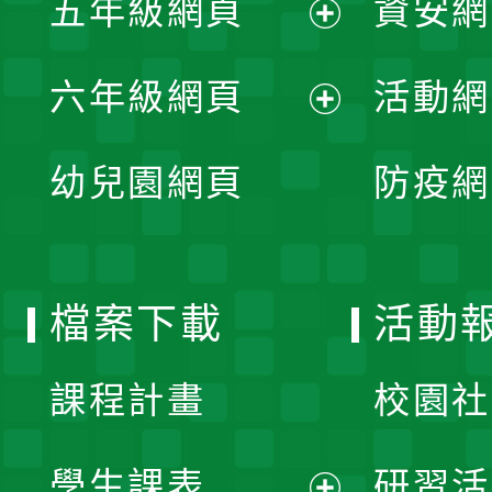
五年級網頁
資安網
選
開
展
單
六年級網頁
活動網
選
開
展
單
幼兒園網頁
防疫網
選
開
單
選
檔案下載
活動
單
課程計畫
校園社
學生課表
研習活