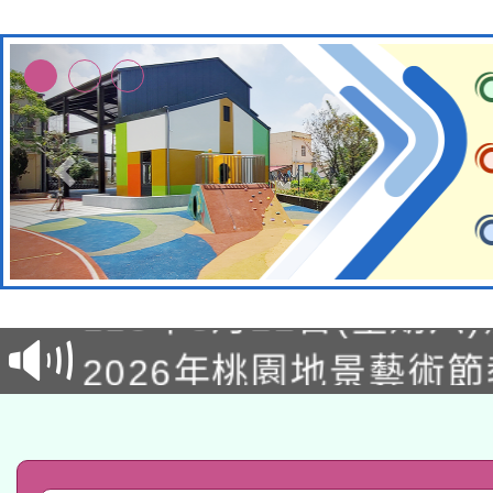
轉知經濟部水利署委託
115年8月22日(星期六)
業技術研究院辦理「11
2026年桃園地景藝術
桃園市孔廟祈福系列活
用水績優單位及節水達
「2026桃園藝術巡演
開 智慧啟航」
動」
轉知教育部國民及學前
關事宜