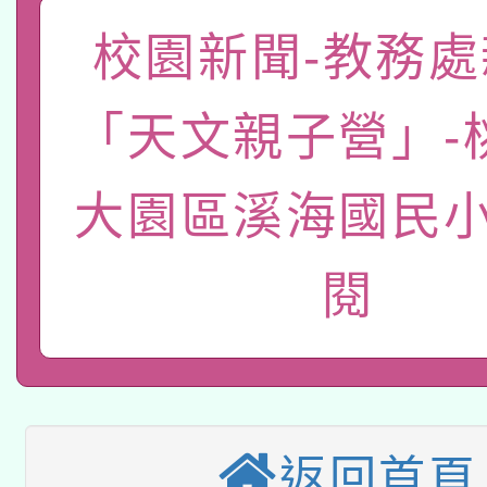
函轉國家教育研究院中心
國立臺灣師範大學辦理「1
校園新聞-教務處
轉知教育部國民及學前
原住民族教育政策研討
年度健康促進學校輔導
「天文親子營」-
函轉國立臺灣師範大學
新北市政府教育局辦理「
族教育國際趨勢與發展
業成長研習」實施計畫
轉知有關國立成功大學
族語言臺北學習中心11
師專業成長研習實施計
大園區溪海國民小
教育部國民及學前教育署「
文教學共融平台-教案
「族語學習班」招生簡章
方素養工作坊新北場」
閱
轉知經濟部水利署委託
年度COVID-19疫苗
件」活動簡章
115年8月22日(星期六)
業技術研究院辦理「11
接種對象擴大為「滿6
2026年桃園地景藝術
桃園市孔廟祈福系列活
用水績優單位及節水達
接種之民眾」措施，延長
「2026桃園藝術巡演
返回首頁
開 智慧啟航」
動」