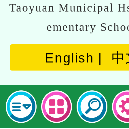
Taoyuan Municipal Hs
ementary Scho
English
中