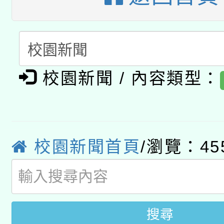
月28日止
轉知教育部國民及學前
關事宜
函轉國家教育研究院中心
國立臺灣師範大學辦理「1
轉知教育部國民及學前
原住民族教育政策研討
年度健康促進學校輔導
校園新聞 / 內容類型：
函轉國立臺灣師範大學
新北市政府教育局辦理「
族教育國際趨勢與發展
業成長研習」實施計畫
轉知有關國立成功大學
族語言臺北學習中心11
師專業成長研習實施計
教育部國民及學前教育署「
文教學共融平台-教案
「族語學習班」招生簡章
校園新聞首頁
/瀏覽：45
方素養工作坊新北場」
年度COVID-19疫苗
件」活動簡章
接種對象擴大為「滿6
搜尋
接種之民眾」措施，延長