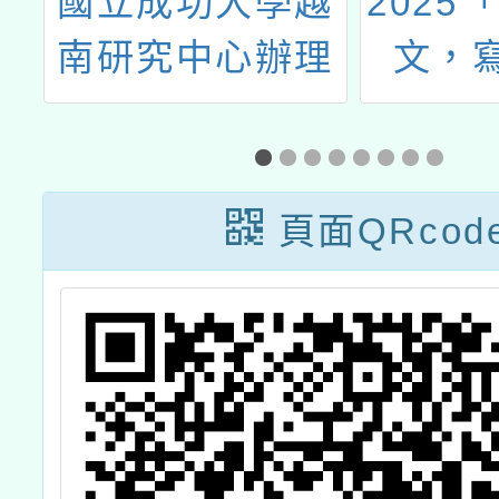
學越
2025「讀品格好
臺
辦理
文，寫感恩故
廣教
春季國
事 徵文活動」
度
證」
服
練
頁面QRcod