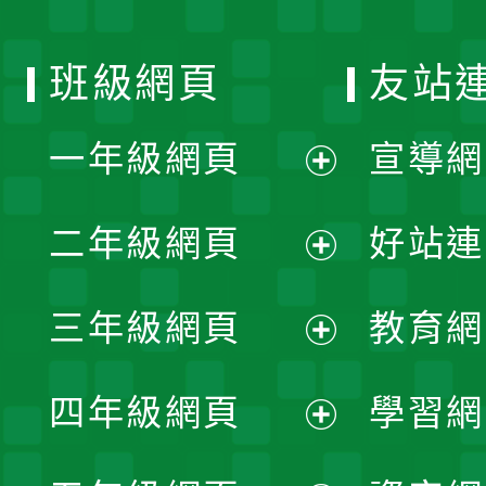
班級網頁
友站
一年級網頁
宣導網
展
二年級網頁
好站連
開
展
三年級網頁
教育網
選
開
展
單
四年級網頁
學習網
選
開
展
單