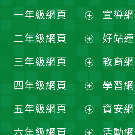
一年級網頁
宣導網
展
二年級網頁
好站連
開
展
三年級網頁
教育網
選
開
展
單
四年級網頁
學習網
選
開
展
單
五年級網頁
資安網
選
開
展
單
六年級網頁
活動網
選