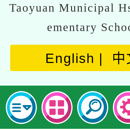
Taoyuan Municipal Hs
ementary Scho
English
中