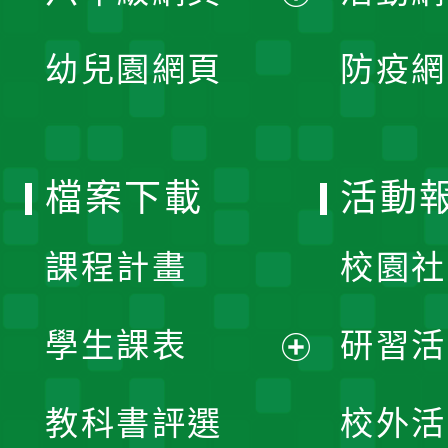
開
展
單
幼兒園網頁
防疫網
選
開
單
選
檔案下載
活動
單
課程計畫
校園社
學生課表
研習活
展
教科書評選
校外活
開