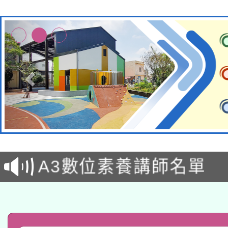
本校115學年度第2次
適應運動共學行動站研
招甄選結果公告(無人
本館辦理115年度閱讀
招)
科技賦能─人工智慧(AI
暨閱讀推動專業研習
A3數位素養講師名單
礎課程
「數位內容與教學軟體線
有關大陸委員會函釋公
pilot」