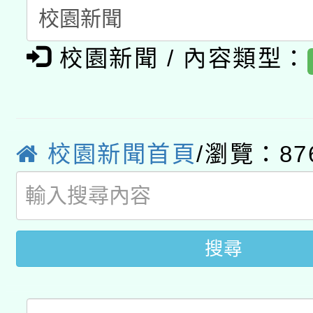
有關大陸委員會函釋公
pilot」
轉知經濟部水利署委託
薪期間赴陸應申請許可
校園新聞 / 內容類型：
115年8月22日(星期六)
業技術研究院辦理「11
2026年桃園地景藝術
桃園市孔廟祈福系列活
用水績優單位及節水達
校園新聞首頁
/瀏覽：87
開 智慧啟航」
動」
搜尋