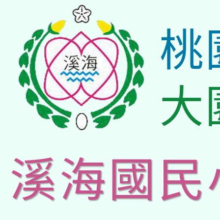
桃
大
溪海國民