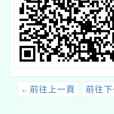
←
前往上一頁
前往下