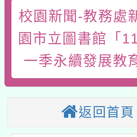
轉知經濟部水利署委託
薪期間赴陸應申請許可
校園新聞-教務處
115年8月22日(星期六)
業技術研究院辦理「11
2026年桃園地景藝術
園市立圖書館「1
桃園市孔廟祈福系列活
用水績優單位及節水達
本校115學年度第2次
開 智慧啟航」
動」
一季永續發展教
適應運動共學行動站研
招甄選結果公告(無人
本館辦理115年度閱讀
招)
科技賦能─人工智慧(AI
暨閱讀推動專業研習
返回首頁
A3數位素養講師名單
礎課程
「數位內容與教學軟體線