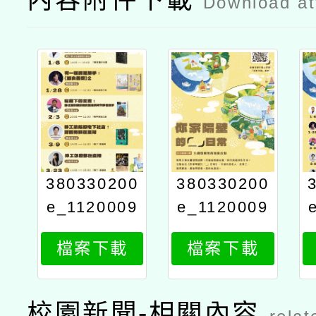
Download a
380330200
380330200
e_1120009
e_1120009
543_attach
543_attach
檔案下載
檔案下載
3
2
校園新聞-相關內容